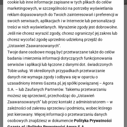
cookie lub inne informacje zapisane w tych plikach do celów
marketingowych, w szczególności na potrzeby wyświetlania
fot. @marcelies
reklam dopasowanych do Twoich zainteresowań i preferencji w
swoich serwisach, aplikacjach i w Internecie lub personalizacji
OTWÓRZ GALERIĘ
(3)
treści w nich wyświetlanych. Wyrażenie zgody jest dobrowolne.
Jeśli nie chcesz wyrazić zgody, chcesz ograniczyć jej zakres lub
Klasyczne jeansy Levi's to już klasyka gatunku. O
chcesz wycofać zgodę uprzednio udzieloną przejdź do
tych spodniach z pewnością słyszała każda z nas i
„Ustawień Zaawansowanych”.
Twoje dane osobowe mogą być przetwarzane także do celów
niejeden raz zapragnęłyśmy mieć je w swojej
badania i mierzenia informacji dotyczących funkcjonowania
garderobie
. Ich cena często bywa jednak zabójcza.
serwisów i aplikacji lub łączone z danymi dot. świadczonych
A co, jeśli wcale nie
musimy
płacić za nie aż tyle?
Tobie usług. W określonych przypadkach przetwarzanie
danych nie wymaga zgody i odbywa się w oparciu o
uzasadniony interes Gazeta.pl, jej spółki powiązanej – Agora
S.A. – lub Zaufanych Partnerów. Takiemu przetwarzaniu
możesz się sprzeciwić, przechodząc do „Ustawień
Zaawansowanych” lub przez kontakt z administratorem – w
zależności od zakresu sprzeciwu i podmiotu, wobec którego
jest kierowany. Więcej informacji o przetwarzaniu danych
osobowych znajdziesz w dokumencie
Polityka Prywatności
Gazeta.pl
i
Polityka Prywatności Agora S.A.