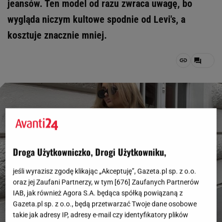
jeansów. Ten model od razu zwraca uwagę, bo
wygląda niczym kultowe spodnie od Levi's, a
kosztuje znacznie mniej.
Droga Użytkowniczko, Drogi Użytkowniku,
jeśli wyrazisz zgodę klikając „Akceptuję”, Gazeta.pl sp. z o.o.
oraz jej Zaufani Partnerzy, w tym [
676
] Zaufanych Partnerów
IAB, jak również Agora S.A. będąca spółką powiązaną z
Gazeta.pl sp. z o.o., będą przetwarzać Twoje dane osobowe
takie jak adresy IP, adresy e-mail czy identyfikatory plików