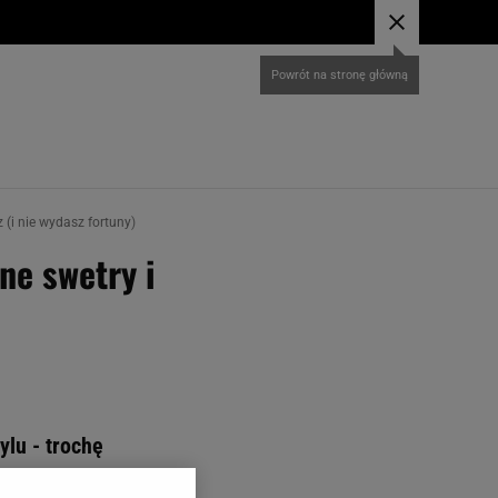
Powrót na stronę główną
z (i nie wydasz fortuny)
ne swetry i
ylu - trochę
am się w