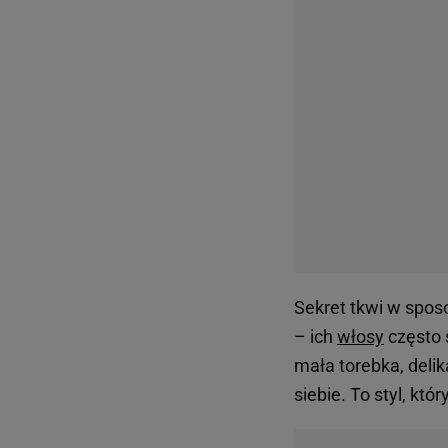
Sekret tkwi w sposo
– ich
włosy
często 
mała torebka, delik
siebie. To styl, któ