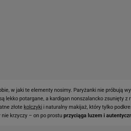
bie, w jaki te elementy nosimy. Paryżanki nie próbują w
są lekko potargane, a kardigan nonszalancko zsunięty z 
atne złote
kolczyki
i naturalny makijaż, który tylko podkr
ry nie krzyczy – on po prostu
przyciąga luzem i autentycz