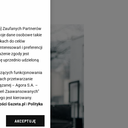
rełki zachwyciły
6
] Zaufanych Partnerów
woje dane osobowe takie
likach do celów
teresowań i preferencji
ażenie zgody jest
dę uprzednio udzieloną
yczących funkcjonowania
kach przetwarzanie
ązanej – Agora S.A. –
awień Zaawansowanych”
go jest kierowany.
ości Gazeta.pl
i
Polityka
AKCEPTUJĘ
l sp. z o.o., jej