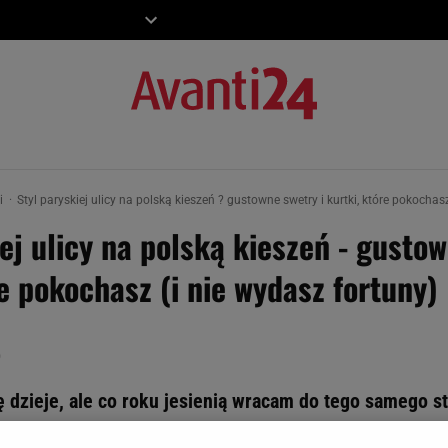
ZIECKO
MOTO
ki
Styl paryskiej ulicy na polską kieszeń ? gustowne swetry i kurtki, które pokochas
ej ulicy na polską kieszeń - gustow
re pokochasz (i nie wydasz fortuny)
0
ę dzieje, ale co roku jesienią wracam do tego samego st
 trochę miejskiej nonszalancji. W tym sezonie zakochał