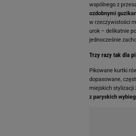
wspólnego z przesa
ozdobnymi guzika
w rzeczywistości mo
urok – delikatnie po
jednocześnie zacho
Trzy razy tak dla 
Pikowane kurtki ró
dopasowane, często
miejskich stylizacj
z paryskich wybieg