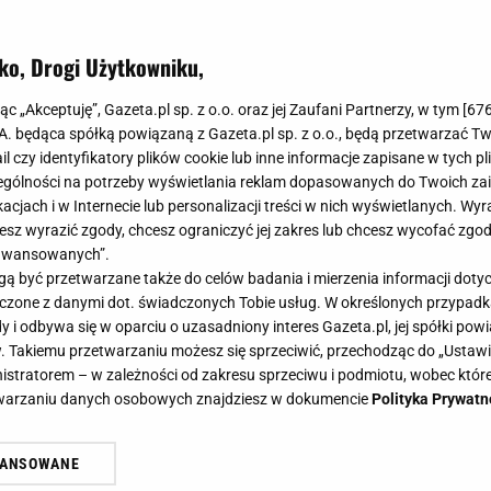
bnymi guzikami i krótkich, pikowanych kurtkach. Te pe
lem, ale również ceną.
ko, Drogi Użytkowniku,
jąc „Akceptuję”, Gazeta.pl sp. z o.o. oraz jej Zaufani Partnerzy, w tym [
67
.A. będąca spółką powiązaną z Gazeta.pl sp. z o.o., będą przetwarzać T
ail czy identyfikatory plików cookie lub inne informacje zapisane w tych p
gólności na potrzeby wyświetlania reklam dopasowanych do Twoich zain
acjach i w Internecie lub personalizacji treści w nich wyświetlanych. Wyr
cesz wyrazić zgody, chcesz ograniczyć jej zakres lub chcesz wycofać zgo
aawansowanych”.
 być przetwarzane także do celów badania i mierzenia informacji dot
 łączone z danymi dot. świadczonych Tobie usług. W określonych przypad
i odbywa się w oparciu o uzasadniony interes Gazeta.pl, jej spółki powi
. Takiemu przetwarzaniu możesz się sprzeciwić, przechodząc do „Ust
nistratorem – w zależności od zakresu sprzeciwu i podmiotu, wobec które
etwarzaniu danych osobowych znajdziesz w dokumencie
Polityka Prywatn
WANSOWANE
żasz też zgodę na zainstalowanie i przechowywanie plików cookie Gazeta.p