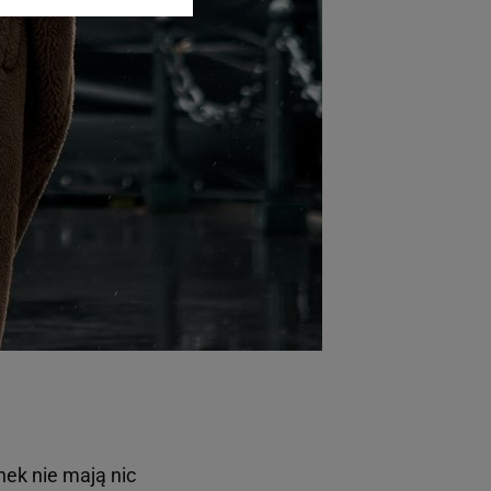
ić swoje preferencje
arzania danych poprzez
ych”. Zmiana ustawień
ach:
 celów identyfikacji.
omiar reklam i treści,
nek nie mają nic