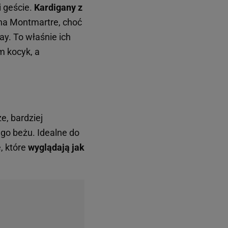
i geście.
Kardigany z
 na Montmartre, choć
ay. To właśnie ich
ym kocyk, a
e, bardziej
go beżu. Idealne do
, które
wyglądają jak