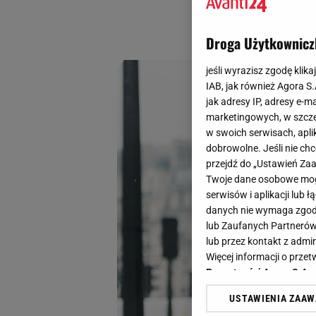
kardiganach z ozdo
mnie nie tylko sty
Droga Użytkownicz
jeśli wyrazisz zgodę klika
IAB, jak również Agora S
jak adresy IP, adresy e-m
marketingowych, w szcze
w swoich serwisach, aplik
dobrowolne. Jeśli nie ch
przejdź do „Ustawień Z
Twoje dane osobowe mogą
serwisów i aplikacji lub
danych nie wymaga zgody 
lub Zaufanych Partnerów
lub przez kontakt z admi
Więcej informacji o prz
Prywatności Agora S.A.
USTAWIENIA ZAA
Klikając „Akceptuję” wyra