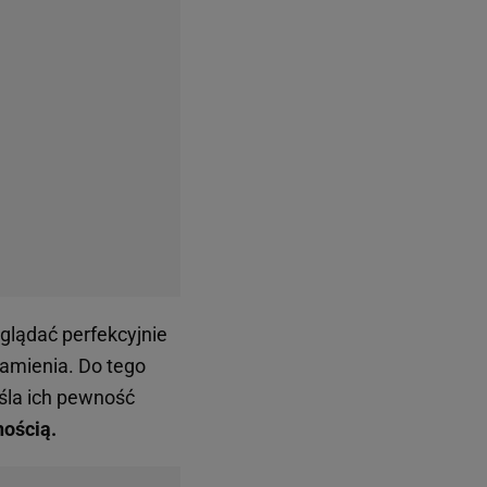
yglądać perfekcyjnie
ramienia. Do tego
eśla ich pewność
nością.