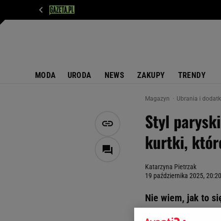
WIADOMOŚCI
NEXT
SPORT
PLOTEK
D
MODA
URODA
NEWS
ZAKUPY
TRENDY
Magazyn
Ubrania i dodat
Styl paryski
kurtki, któ
Katarzyna Pietrzak
19 października 2025, 20:2
Nie wiem, jak to si
francuskiego luzu,