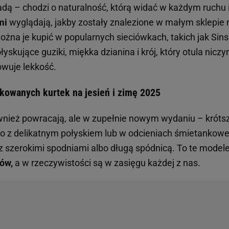
dą – chodzi o naturalność, którą widać w każdym ruchu 
mi
wyglądają, jakby zostały znalezione w małym sklepie
żna je kupić w popularnych sieciówkach, takich jak Sins
łyskujące guziki, miękka dzianina i krój, który otula nicz
wuje lekkość.
pikowanych kurtek na jesień i zimę 2025
wnież powracają, ale w zupełnie nowym wydaniu – krótsz
 z delikatnym połyskiem lub w odcieniach śmietankowe
i z szerokimi spodniami albo długą spódnicą. To te modele
ów,
a w rzeczywistości są w zasięgu każdej z nas.