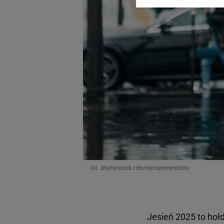
Zaufanych Partnerów i A
dotyczące plików cookie,
odnośnik „Ustawienia pr
plików cookie możliwa je
My, nasi Zaufani Partne
Użycie dokładnych danych
Przechowywanie informacji
badnie odbiorców i uleps
fot. shutterstock.com/eversummerphoto
Jesień 2025 to hołd