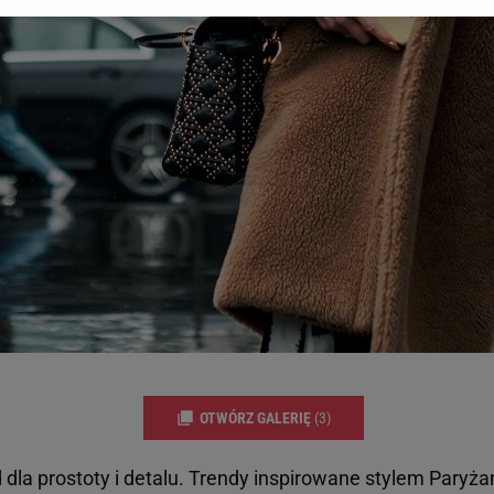
gora S.A. na Twoim urządzeniu końcowym. Możesz w każdej chwili zmien
 wywołując narzędzie do zarządzania twoimi preferencjami dot. przetw
ywatności ” w stopce serwisu i przechodząc do „Ustawień Zaawansowan
st także za pomocą ustawień przeglądarki.
rzy i Agora S.A. możemy przetwarzać dane osobowe w następujących cel
 geolokalizacyjnych. Aktywne skanowanie charakterystyki urządzenia do
 na urządzeniu lub dostęp do nich. Spersonalizowane reklamy i treści, p
zanie usług.
Lista Zaufanych Partnerów
OTWÓRZ GALERIĘ
(3)
 dla prostoty i detalu. Trendy inspirowane stylem Paryża