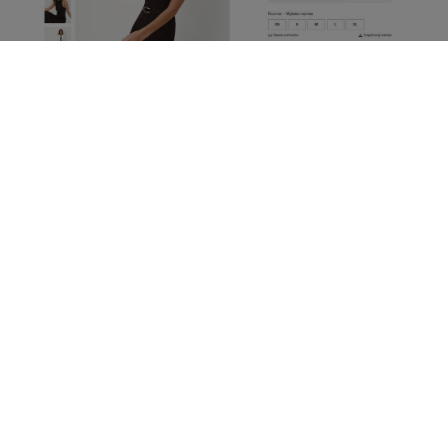
mohito.com
Zobacz także:
Beżowe cudo za 79,99 zł w Sinsay?
Koleżanki padną, gdy je zobaczą
Katarzyna Olejarczyk
Dziękujemy za przeczytanie
Eleganckie Sukienki
Moda Na Jesień
Sukienki Sinsay
Sukienki Dzianinowe
Sukienki Na Jesień