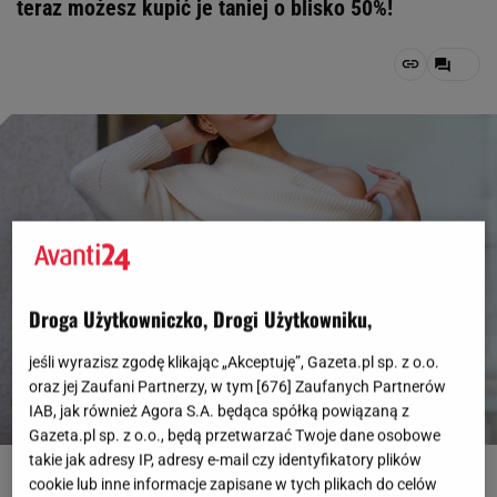
teraz możesz kupić je taniej o blisko 50%!
Droga Użytkowniczko, Drogi Użytkowniku,
jeśli wyrazisz zgodę klikając „Akceptuję”, Gazeta.pl sp. z o.o.
oraz jej Zaufani Partnerzy, w tym [
676
] Zaufanych Partnerów
IAB, jak również Agora S.A. będąca spółką powiązaną z
Gazeta.pl sp. z o.o., będą przetwarzać Twoje dane osobowe
takie jak adresy IP, adresy e-mail czy identyfikatory plików
fot. Instagram @Ginger Design
cookie lub inne informacje zapisane w tych plikach do celów