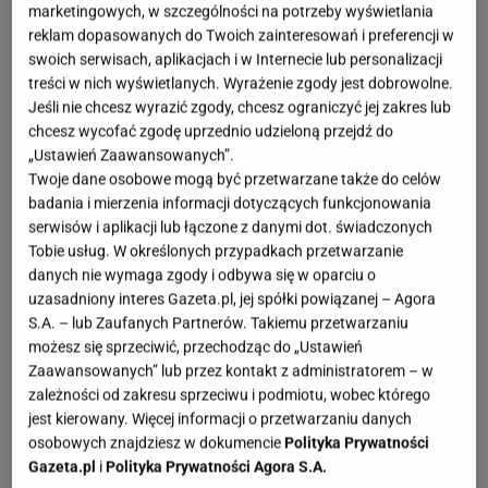
marketingowych, w szczególności na potrzeby wyświetlania
OTWÓRZ GALERIĘ
(3)
reklam dopasowanych do Twoich zainteresowań i preferencji w
swoich serwisach, aplikacjach i w Internecie lub personalizacji
Czy koniec lata
musi
wiązać się z pożegnaniem
treści w nich wyświetlanych. Wyrażenie zgody jest dobrowolne.
pięknych i niezwykle
kobiecych sukienek
?
Mohito
po
Jeśli nie chcesz wyrazić zgody, chcesz ograniczyć jej zakres lub
chcesz wycofać zgodę uprzednio udzieloną przejdź do
raz kolejny udowadnia nam, że to nic bardziej
„Ustawień Zaawansowanych”.
mylnego i zachwyca nową kolekcją na sezon
Twoje dane osobowe mogą być przetwarzane także do celów
jesienno-zimowy. Znalazłam tam trzy piękne
badania i mierzenia informacji dotyczących funkcjonowania
serwisów i aplikacji lub łączone z danymi dot. świadczonych
sukienki w super cenach, które sprawdzą się nawet
Tobie usług. W określonych przypadkach przetwarzanie
podczas mroźnych dni i odmienią twoją garderobę.
danych nie wymaga zgody i odbywa się w oparciu o
uzasadniony interes Gazeta.pl, jej spółki powiązanej – Agora
S.A. – lub Zaufanych Partnerów. Takiemu przetwarzaniu
możesz się sprzeciwić, przechodząc do „Ustawień
Zaawansowanych” lub przez kontakt z administratorem – w
zależności od zakresu sprzeciwu i podmiotu, wobec którego
jest kierowany. Więcej informacji o przetwarzaniu danych
osobowych znajdziesz w dokumencie
Polityka Prywatności
Gazeta.pl
i
Polityka Prywatności Agora S.A.