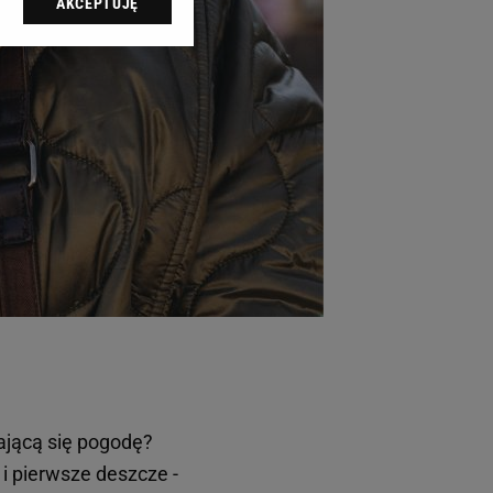
AKCEPTUJĘ
l sp. z o.o., jej
ić swoje preferencje
arzania danych poprzez
ych”. Zmiana ustawień
ach:
 celów identyfikacji.
omiar reklam i treści,
iającą się pogodę?
i pierwsze deszcze -