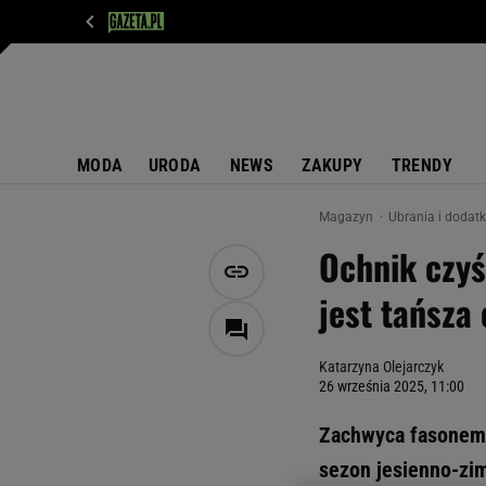
WIADOMOŚCI
NEXT
SPORT
PLOTEK
D
MODA
URODA
NEWS
ZAKUPY
TRENDY
Magazyn
Ubrania i dodat
Ochnik czyś
jest tańsza 
Katarzyna Olejarczyk
26 września 2025, 11:00
Zachwyca fasonem 
sezon jesienno-zimo