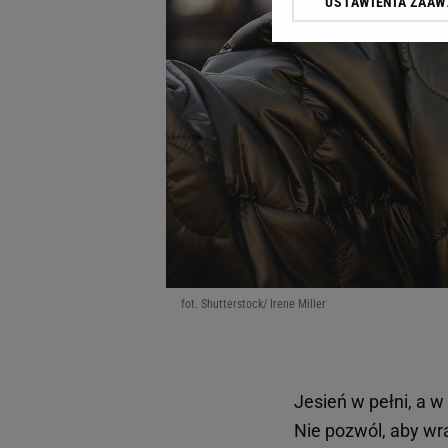
USTAWIENIA ZAA
Klikając „Akceptuję” wyra
Zaufanych Partnerów i A
dotyczące plików cookie,
odnośnik „Ustawienia pr
plików cookie możliwa je
My, nasi Zaufani Partne
Użycie dokładnych danych
Przechowywanie informacji
badnie odbiorców i uleps
fot. Shutterstock/ Irene Miller
Jesień w pełni, a w
Nie pozwól, aby wr