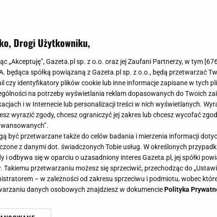
 oraz mrozem.
ko, Drogi Użytkowniku,
jąc „Akceptuję”, Gazeta.pl sp. z o.o. oraz jej Zaufani Partnerzy, w tym [
67
.A. będąca spółką powiązaną z Gazeta.pl sp. z o.o., będą przetwarzać T
ail czy identyfikatory plików cookie lub inne informacje zapisane w tych p
gólności na potrzeby wyświetlania reklam dopasowanych do Twoich zain
acjach i w Internecie lub personalizacji treści w nich wyświetlanych. Wyr
cesz wyrazić zgody, chcesz ograniczyć jej zakres lub chcesz wycofać zgo
aawansowanych”.
 być przetwarzane także do celów badania i mierzenia informacji dot
 łączone z danymi dot. świadczonych Tobie usług. W określonych przypad
i odbywa się w oparciu o uzasadniony interes Gazeta.pl, jej spółki powi
. Takiemu przetwarzaniu możesz się sprzeciwić, przechodząc do „Ust
nistratorem – w zależności od zakresu sprzeciwu i podmiotu, wobec które
etwarzaniu danych osobowych znajdziesz w dokumencie
Polityka Prywatn