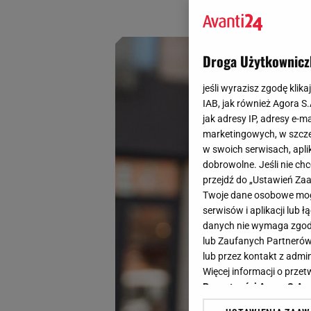
cię przed wiatrem
Droga Użytkownicz
jeśli wyrazisz zgodę klika
IAB, jak również Agora S
jak adresy IP, adresy e-m
marketingowych, w szcze
w swoich serwisach, aplik
dobrowolne. Jeśli nie ch
przejdź do „Ustawień Z
Twoje dane osobowe mogą
serwisów i aplikacji lub
danych nie wymaga zgody 
lub Zaufanych Partnerów
lub przez kontakt z admi
Więcej informacji o prz
Prywatności Agora S.A.