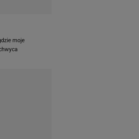
gdzie moje
achwyca