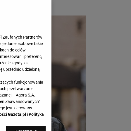
6
] Zaufanych Partnerów
woje dane osobowe takie
likach do celów
teresowań i preferencji
ażenie zgody jest
dę uprzednio udzieloną
yczących funkcjonowania
kach przetwarzanie
ązanej – Agora S.A. –
awień Zaawansowanych”
go jest kierowany.
ości Gazeta.pl
i
Polityka