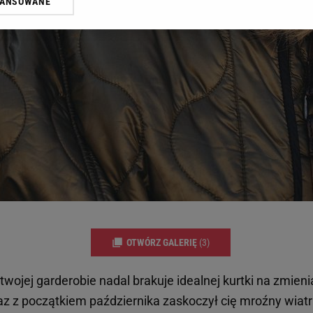
WANSOWANE
żasz też zgodę na zainstalowanie i przechowywanie plików cookie Gazeta.p
gora S.A. na Twoim urządzeniu końcowym. Możesz w każdej chwili zmien
 wywołując narzędzie do zarządzania twoimi preferencjami dot. przetw
ywatności ” w stopce serwisu i przechodząc do „Ustawień Zaawansowan
st także za pomocą ustawień przeglądarki.
rzy i Agora S.A. możemy przetwarzać dane osobowe w następujących cel
 geolokalizacyjnych. Aktywne skanowanie charakterystyki urządzenia do
 na urządzeniu lub dostęp do nich. Spersonalizowane reklamy i treści, p
zanie usług.
Lista Zaufanych Partnerów
OTWÓRZ GALERIĘ
(3)
 twojej garderobie nadal brakuje idealnej kurtki na zmien
az z początkiem października zaskoczył cię mroźny wiatr 