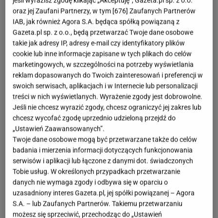
jeśli wyrazisz zgodę klikając „Akceptuję”, Gazeta.pl sp. z o.o.
fot. Instagram @riekeruk
oraz jej Zaufani Partnerzy, w tym [
676
] Zaufanych Partnerów
OTWÓRZ GALERIĘ
(3)
IAB, jak również Agora S.A. będąca spółką powiązaną z
Gazeta.pl sp. z o.o., będą przetwarzać Twoje dane osobowe
takie jak adresy IP, adresy e-mail czy identyfikatory plików
Wraz z końcem września nadchodzi moment, gdy
cookie lub inne informacje zapisane w tych plikach do celów
lekkie i wygodne buty chowamy na dno szafy i
marketingowych, w szczególności na potrzeby wyświetlania
robimy miejsce dla wymyślnych botków i skórzanych
reklam dopasowanych do Twoich zainteresowań i preferencji w
swoich serwisach, aplikacjach i w Internecie lub personalizacji
kozaków. Są to jednak buty, które kojarzą się ze
treści w nich wyświetlanych. Wyrażenie zgody jest dobrowolne.
świetnym stylem, a rzadko kiedy z całodzienną
Jeśli nie chcesz wyrazić zgody, chcesz ograniczyć jej zakres lub
wygodą. Jeżeli więc nie chcesz żegnać się z
chcesz wycofać zgodę uprzednio udzieloną przejdź do
„Ustawień Zaawansowanych”.
komfortem nawet podczas jesiennych chłodów, to
Twoje dane osobowe mogą być przetwarzane także do celów
koniecznie przyjrzyj się nowej kolekcji od
badania i mierzenia informacji dotyczących funkcjonowania
szwajcarskiej marki Rieker. Ja znalazłam tam
serwisów i aplikacji lub łączone z danymi dot. świadczonych
Tobie usług. W określonych przypadkach przetwarzanie
prawdziwy ideał.
danych nie wymaga zgody i odbywa się w oparciu o
uzasadniony interes Gazeta.pl, jej spółki powiązanej – Agora
S.A. – lub Zaufanych Partnerów. Takiemu przetwarzaniu
możesz się sprzeciwić, przechodząc do „Ustawień