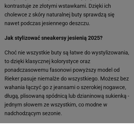
kontrastuje ze złotymi wstawkami. Dzięki ich
cholewce z skóry naturalnej buty sprawdzą się
nawet podczas jesiennego deszczu.
Jak stylizować sneakersy jesienią 2025?
Choć nie wszystkie buty są łatwe do wystylizowania,
to dzięki klasycznej kolorystyce oraz
ponadczasowemu fasonowi powyższy model od
Rieker pasuje niemalże do wszystkiego. Możesz bez
wahania łączyć go z jeansami o szerokiej nogawce,
długą, plisowaną spódnicą lub dzianinową sukienką -
jednym słowem ze wszystkim, co modne w
nadchodzącym sezonie.
Zobacz także:
Maślany odcień butter yellow: torebka