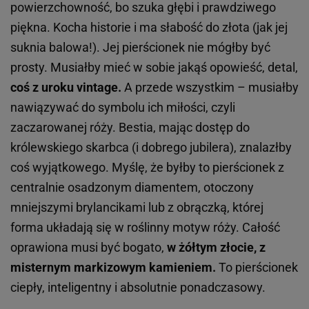
powierzchowność, bo szuka głębi i prawdziwego
piękna. Kocha historie i ma słabość do złota (jak jej
suknia balowa!). Jej pierścionek nie mógłby być
prosty. Musiałby mieć w sobie jakąś opowieść, detal,
coś z uroku vintage.
A przede wszystkim – musiałby
nawiązywać do symbolu ich miłości, czyli
zaczarowanej róży. Bestia, mając dostęp do
królewskiego skarbca (i dobrego jubilera), znalazłby
coś wyjątkowego. Myślę, że byłby to pierścionek z
centralnie osadzonym diamentem, otoczony
mniejszymi brylancikami lub z obrączką, której
forma układają się w roślinny motyw róży. Całość
oprawiona musi być bogato,
w żółtym złocie, z
misternym markizowym kamieniem.
To pierścionek
ciepły, inteligentny i absolutnie ponadczasowy.