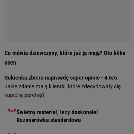
Poczta
Facebook
Copyright © Gazeta.pl sp. z o.o.
O Nas
Staże u nas
Reklama
Polityka prywatności
Wszystkie artykuły
Zasady korzystania z portalu
Zgłoś uwagi
Ustawienia prywatności
Właściciel niniejszego serwisu nie wyraża zgody na zwielokrotnianie ani inne
korzystanie z utworów rozpowszechnionych w tym serwisie, w celu
eksploracji tekstów i danych. Więcej informacji w
zastrzeżeniu dot. eksploracji tekstów i danych
Treści z
serwisów internetowych Grupy Wyborcza.pl
oraz serwisu tokfm.pl
prezentujemy w ramach komercyjnej współpracy z ich wydawcami:
Wyborcza sp. z o.o. oraz Grupą Radiową Agory sp. z o.o.
Wybrane treści z serwisu Sport.pl są dostępne po wykupieniu płatnej
subskrypcji