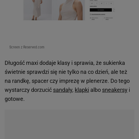
Co mówią dziewczyny, które już ją mają? Oto kilka
ocen
Sukienka zbiera naprawdę super opinie - 4.6/5.
Jakie zdanie mają klientki, które zdecydowały się
kupić tę perełkę?
Świetny materiał, leży doskonale!
Rozmiarówka standardowa
Niesamowita jakoś i super szybka dostawa!
Super piękna sukienka, dopasowuje się do
ciała i jest bardzo elastyczna. XL to także
body w dużych rozmiarach :)