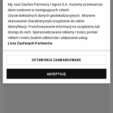
My, nasi Zaufani Partnerzy i Agora S.A. możemy przetwarzać
dane osobowe w następujących celach:
Użycie dokładnych danych geolokalizacyjnych. Aktywne
Co sprawia, że ta sukienka jest
skanowanie charakterystyki urządzenia do celów
identyfikacji. Przechowywanie informacji na urządzeniu lub
wyjątkowa? Reserved postawiło na prostotę i
dostęp do nich. Spersonalizowane reklamy i treści, pomiar
minimalizm, ale z modowym twistem
reklam i treści, badnie odbiorców i ulepszanie usług.
Lista Zaufanych Partnerów
Sukienka ma zabudowany dekolt i grube ramiączka,
dzięki czemu świetnie balansuje między elegancją a
USTAWIENIA ZAAWANSOWANE
luzem. Została uszyta z dzianiny z wiskozą, więc
jest miękka, elastyczna i dopasowuje się do
AKCEPTUJĘ
sylwetki.
Największym atutem jest wspomniane wiązanie w
pasie.
Dzięki niemu możesz podkreślić talię i nadać
całości lekkości, a przy okazji ukryć drobne
mankamenty figury
. To prosty
trik
, który sprawia, że