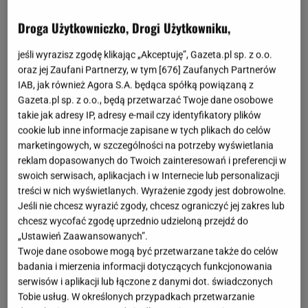
OTWÓRZ GALERIĘ
(3)
Droga Użytkowniczko, Drogi Użytkowniku,
Są takie perełki w sieciówkach, które od razu robią
jeśli wyrazisz zgodę klikając „Akceptuję”, Gazeta.pl sp. z o.o.
efekt „wow" - i właśnie taką znalazłam w Reserved.
oraz jej Zaufani Partnerzy, w tym [
676
] Zaufanych Partnerów
Na pierwszy rzut oka wygląda jak klasyczna,
IAB, jak również Agora S.A. będąca spółką powiązaną z
Gazeta.pl sp. z o.o., będą przetwarzać Twoje dane osobowe
kremowa
sukienka
maxi. Ale wystarczy spojrzeć
takie jak adresy IP, adresy e-mail czy identyfikatory plików
drugi raz, żeby zauważyć detal, który sprawia, że
cookie lub inne informacje zapisane w tych plikach do celów
cały outfit staje się ciekawszy:
ozdobne wiązanie w
marketingowych, w szczególności na potrzeby wyświetlania
reklam dopasowanych do Twoich zainteresowań i preferencji w
talii. I właśnie ono jest tym sekretem, który
swoich serwisach, aplikacjach i w Internecie lub personalizacji
podkręci twój look.
treści w nich wyświetlanych. Wyrażenie zgody jest dobrowolne.
Jeśli nie chcesz wyrazić zgody, chcesz ograniczyć jej zakres lub
Co najlepsze, ta
sukienka
kosztuje teraz tylko 39,99
chcesz wycofać zgodę uprzednio udzieloną przejdź do
„Ustawień Zaawansowanych”.
zł
. Jeszcze niedawno jej regularna cena wynosiła
Twoje dane osobowe mogą być przetwarzane także do celów
129,99 zł, więc przecena to aż 69%.
A jeśli dorzucisz
badania i mierzenia informacji dotyczących funkcjonowania
kod EXTRA20 przy zakupach powyżej 120 zł,
serwisów i aplikacji lub łączone z danymi dot. świadczonych
Tobie usług. W określonych przypadkach przetwarzanie
zbijesz cenę o kolejne 20%.