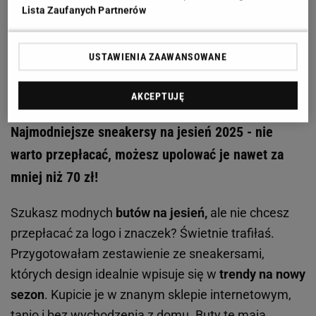
Lista Zaufanych Partnerów
USTAWIENIA ZAAWANSOWANE
AKCEPTUJĘ
Najmodniejsze sneakersy na jesień 2025 - nie
warto przepłacać, możesz upolować je nawet za
mniej niż 70 zł!
Szukasz modnych
butów na jesień,
ale nie chcesz
przepłacać za logo i znaczek? Świetnie trafiłaś.
Przygotowałam zestawienie ze sneakersami,
których design idealnie wpisuje się w
trendy na nowy
sezon
. Kupicie je w znanym sklepie internetowym,
tanio i bez wychodzenia z domu. Buty te mają