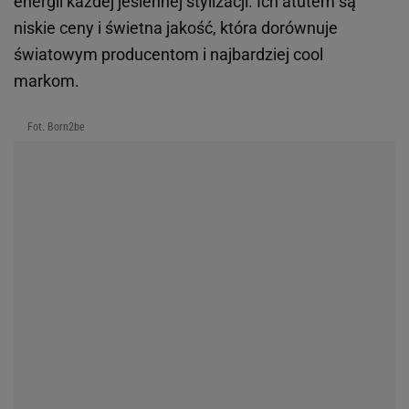
energii każdej jesiennej stylizacji. Ich atutem są
niskie ceny i świetna jakość, która dorównuje
światowym producentom i najbardziej cool
markom.
Fot. Born2be