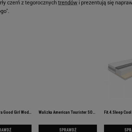
rły czerń z tegorocznych
trendów
i prezentują się napra
go".