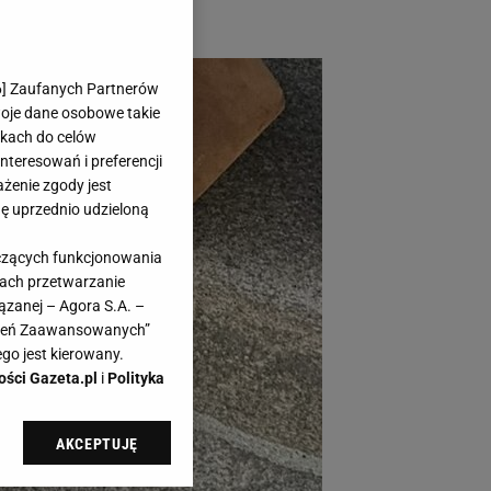
6
] Zaufanych Partnerów
woje dane osobowe takie
likach do celów
teresowań i preferencji
ażenie zgody jest
dę uprzednio udzieloną
yczących funkcjonowania
kach przetwarzanie
ązanej – Agora S.A. –
awień Zaawansowanych”
go jest kierowany.
ości Gazeta.pl
i
Polityka
AKCEPTUJĘ
l sp. z o.o., jej
ić swoje preferencje