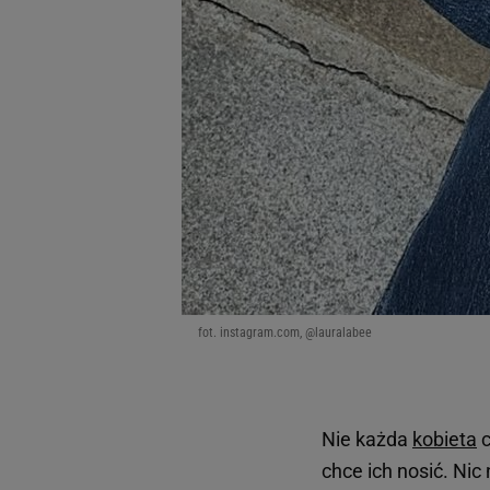
dotyczące plików cookie,
odnośnik „Ustawienia pr
plików cookie możliwa je
My, nasi Zaufani Partne
Użycie dokładnych danych
Przechowywanie informacji
badnie odbiorców i uleps
fot. instagram.com, @lauralabee
Nie każda
kobieta
c
chce ich nosić. Nic