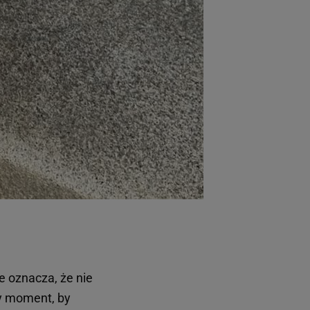
arzania danych poprzez
ych”. Zmiana ustawień
ach:
 celów identyfikacji.
omiar reklam i treści,
e oznacza, że nie
lny moment, by