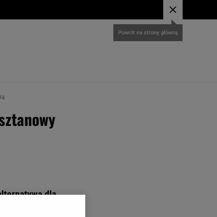
ią
asztanowy
alternatywa dla
odowe, i w których