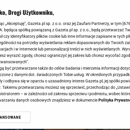
jesień.
ko, Drogi Użytkowniku,
jąc „Akceptuję”, Gazeta.pl sp. z o.o. oraz jej Zaufani Partnerzy, w tym [
67
.A. będąca spółką powiązaną z Gazeta.pl sp. z o.o., będą przetwarzać T
ail czy identyfikatory plików cookie lub inne informacje zapisane w tych p
gólności na potrzeby wyświetlania reklam dopasowanych do Twoich zain
acjach i w Internecie lub personalizacji treści w nich wyświetlanych. Wyr
cesz wyrazić zgody, chcesz ograniczyć jej zakres lub chcesz wycofać zgo
aawansowanych”.
 być przetwarzane także do celów badania i mierzenia informacji dot
 łączone z danymi dot. świadczonych Tobie usług. W określonych przypad
i odbywa się w oparciu o uzasadniony interes Gazeta.pl, jej spółki powi
. Takiemu przetwarzaniu możesz się sprzeciwić, przechodząc do „Ust
nistratorem – w zależności od zakresu sprzeciwu i podmiotu, wobec które
etwarzaniu danych osobowych znajdziesz w dokumencie
Polityka Prywatn
WANSOWANE
żasz też zgodę na zainstalowanie i przechowywanie plików cookie Gazeta.p
gora S.A. na Twoim urządzeniu końcowym. Możesz w każdej chwili zmien