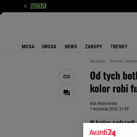
WIADOMOŚCI
NEXT
SPORT
PLOTEK
D
MODA
URODA
NEWS
ZAKUPY
TRENDY
Magazyn
Ubrania i dodat
Od tych bo
kolor robi f
Ada Wiatrowska
7 września 2025, 21:30
W końcu nadszedł cz
szpilek! W Eobuwie