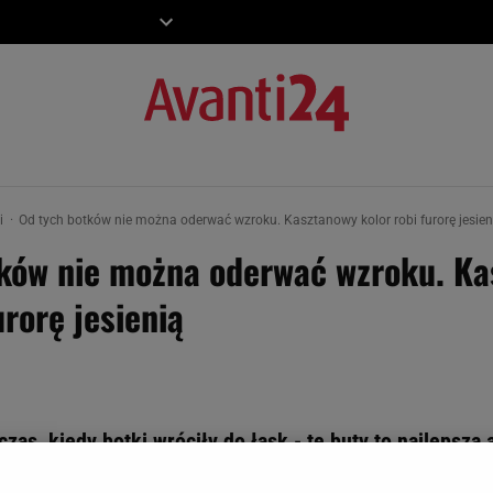
ZIECKO
MOTO
ki
Od tych botków nie można oderwać wzroku. Kasztanowy kolor robi furorę jesien
tków nie można oderwać wzroku. K
urorę jesienią
as, kiedy botki wróciły do łask - te buty to najlepsza 
 i Renee znalazłam modele, na które polują blogerki m