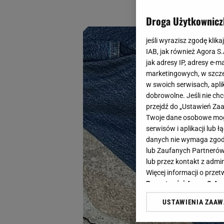
przechodzisz całą 
Droga Użytkownicz
jeśli wyrazisz zgodę klika
IAB, jak również Agora S
jak adresy IP, adresy e-m
marketingowych, w szcze
w swoich serwisach, aplik
dobrowolne. Jeśli nie ch
przejdź do „Ustawień Z
Twoje dane osobowe mogą
serwisów i aplikacji lub
danych nie wymaga zgody 
lub Zaufanych Partnerów
lub przez kontakt z admi
Więcej informacji o prz
Prywatności Agora S.A.
USTAWIENIA ZAA
Klikając „Akceptuję” wyra
Zaufanych Partnerów i A