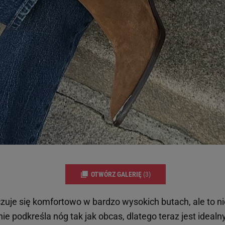
 wywołując narzędzie do zarządzania twoimi preferencjami dot. przetw
ywatności ” w stopce serwisu i przechodząc do „Ustawień Zaawansowan
st także za pomocą ustawień przeglądarki.
rzy i Agora S.A. możemy przetwarzać dane osobowe w następujących cel
 geolokalizacyjnych. Aktywne skanowanie charakterystyki urządzenia do
 na urządzeniu lub dostęp do nich. Spersonalizowane reklamy i treści, p
zanie usług.
Lista Zaufanych Partnerów
OTWÓRZ GALERIĘ
(3)
zuje się komfortowo w bardzo wysokich butach, ale to ni
 nie podkreśla nóg tak jak obcas, dlatego teraz jest idea