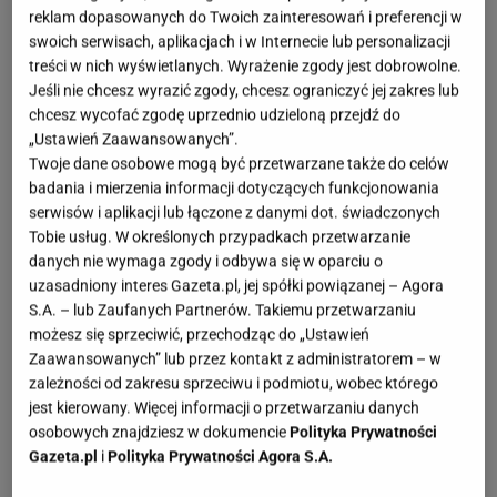
reklam dopasowanych do Twoich zainteresowań i preferencji w
swoich serwisach, aplikacjach i w Internecie lub personalizacji
treści w nich wyświetlanych. Wyrażenie zgody jest dobrowolne.
Jeśli nie chcesz wyrazić zgody, chcesz ograniczyć jej zakres lub
chcesz wycofać zgodę uprzednio udzieloną przejdź do
„Ustawień Zaawansowanych”.
Twoje dane osobowe mogą być przetwarzane także do celów
badania i mierzenia informacji dotyczących funkcjonowania
serwisów i aplikacji lub łączone z danymi dot. świadczonych
Tobie usług. W określonych przypadkach przetwarzanie
danych nie wymaga zgody i odbywa się w oparciu o
uzasadniony interes Gazeta.pl, jej spółki powiązanej – Agora
S.A. – lub Zaufanych Partnerów. Takiemu przetwarzaniu
możesz się sprzeciwić, przechodząc do „Ustawień
Zaawansowanych” lub przez kontakt z administratorem – w
zależności od zakresu sprzeciwu i podmiotu, wobec którego
jest kierowany. Więcej informacji o przetwarzaniu danych
osobowych znajdziesz w dokumencie
Polityka Prywatności
Gazeta.pl
i
Polityka Prywatności Agora S.A.