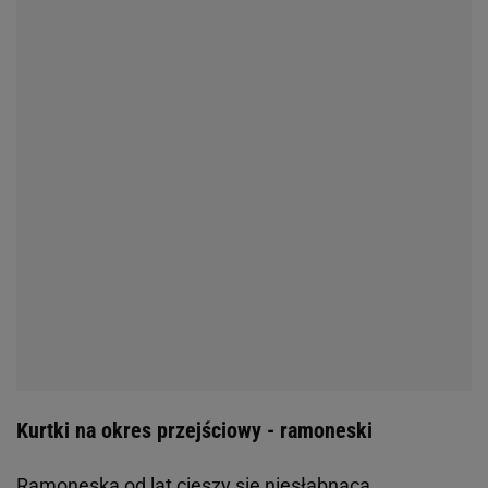
Kurtki na okres przejściowy - ramoneski
Ramoneska od lat cieszy się niesłabnącą