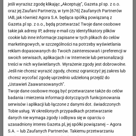
jeśli wyrazisz zgodę klikając „Akceptuję”, Gazeta.pl sp. z o.o.
oraz jej Zaufani Partnerzy, w tym [
676
] Zaufanych Partnerów
IAB, jak również Agora S.A. będąca spółką powiązaną z
Gazeta.pl sp. z o.o., będą przetwarzać Twoje dane osobowe
takie jak adresy IP, adresy e-mail czy identyfikatory plików
cookie lub inne informacje zapisane w tych plikach do celów
marketingowych, w szczególności na potrzeby wyświetlania
reklam dopasowanych do Twoich zainteresowań i preferencji w
swoich serwisach, aplikacjach i w Internecie lub personalizacji
treści w nich wyświetlanych. Wyrażenie zgody jest dobrowolne.
Jeśli nie chcesz wyrazić zgody, chcesz ograniczyć jej zakres lub
chcesz wycofać zgodę uprzednio udzieloną przejdź do
„Ustawień Zaawansowanych”.
Twoje dane osobowe mogą być przetwarzane także do celów
badania i mierzenia informacji dotyczących funkcjonowania
serwisów i aplikacji lub łączone z danymi dot. świadczonych
Tobie usług. W określonych przypadkach przetwarzanie
danych nie wymaga zgody i odbywa się w oparciu o
uzasadniony interes Gazeta.pl, jej spółki powiązanej – Agora
S.A. – lub Zaufanych Partnerów. Takiemu przetwarzaniu