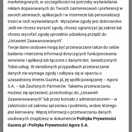
marketingowych, w szczególności na potrzeby wyświetlania
reklam dopasowanych do Twoich zainteresowań i preferencji w
swoich serwisach, aplikacjach i w Internecie lub personalizacji
treści w nich wyświetlanych. Wyrażenie zgody jest dobrowolne.
Jeśli nie chcesz wyrazić zgody, chcesz ograniczyć jej zakres lub
chcesz wycofać zgodę uprzednio udzieloną przejdź do
„Ustawień Zaawansowanych”.
Twoje dane osobowe mogą być przetwarzane także do celów
badania i mierzenia informacji dotyczących funkcjonowania
serwisów i aplikacji lub łączone z danymi dot. świadczonych
Tobie usług. W określonych przypadkach przetwarzanie
danych nie wymaga zgody i odbywa się w oparciu o
uzasadniony interes Gazeta.pl, jej spółki powiązanej – Agora
S.A. – lub Zaufanych Partnerów. Takiemu przetwarzaniu
możesz się sprzeciwić, przechodząc do „Ustawień
Zaawansowanych” lub przez kontakt z administratorem – w
zależności od zakresu sprzeciwu i podmiotu, wobec którego
jest kierowany. Więcej informacji o przetwarzaniu danych
osobowych znajdziesz w dokumencie
Polityka Prywatności
Gazeta.pl
i
Polityka Prywatności Agora S.A.