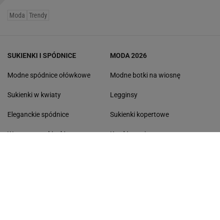
Moda
Trendy
SUKIENKI I SPÓDNICE
MODA 2026
Modne spódnice ołówkowe
Modne botki na wiosnę
Sukienki w kwiaty
Legginsy
Eleganckie spódnice
Sukienki kopertowe
Wzorzyste sukienki
Kurtki na wiosnę
Czerwone sukienki
Eleganckie bluzki
Spódnice dzianinowe
Klasyczne sneakersy
Czarne spódnice
Marynarki na wiosnę
Spódnice w kwiaty
Proste jeansy