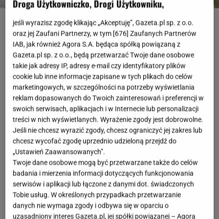
Droga Użytkowniczko, Drogi Użytkowniku,
fot. Instagram @laitcollection
jeśli wyrazisz zgodę klikając „Akceptuję”, Gazeta.pl sp. z o.o.
oraz jej Zaufani Partnerzy, w tym [
676
] Zaufanych Partnerów
OTWÓRZ GALERIĘ
(3)
IAB, jak również Agora S.A. będąca spółką powiązaną z
Gazeta.pl sp. z o.o., będą przetwarzać Twoje dane osobowe
Letnie wyprzedaże to zdecydowanie osłoda niezbyt
takie jak adresy IP, adresy e-mail czy identyfikatory plików
cookie lub inne informacje zapisane w tych plikach do celów
pogodnego lata - możesz znaleźć na nich nie tylko
marketingowych, w szczególności na potrzeby wyświetlania
typowo wakacyjne dodatki, ale także ponadczasowe
reklam dopasowanych do Twoich zainteresowań i preferencji w
ubrania
, które posłużą ci przez cały rok. Jeżeli nadal
swoich serwisach, aplikacjach i w Internecie lub personalizacji
rozglądasz się za piękną sukienką, która nie tylko
treści w nich wyświetlanych. Wyrażenie zgody jest dobrowolne.
Jeśli nie chcesz wyrazić zgody, chcesz ograniczyć jej zakres lub
podkreśli atuty kobiecej sylwetki, ale także zapewni
chcesz wycofać zgodę uprzednio udzieloną przejdź do
ci całodzienną wygodę, to koniecznie zajrzyj do
„Ustawień Zaawansowanych”.
Orsay. Poniższy model pokochały panie o dojrzalszej
Twoje dane osobowe mogą być przetwarzane także do celów
badania i mierzenia informacji dotyczących funkcjonowania
sylwetce.
serwisów i aplikacji lub łączone z danymi dot. świadczonych
Tobie usług. W określonych przypadkach przetwarzanie
danych nie wymaga zgody i odbywa się w oparciu o
uzasadniony interes Gazeta.pl, jej spółki powiązanej – Agora