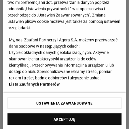
twoimi preferencjami dot. przetwarzania danych poprzez
odnośnik „Ustawienia prywatności ” w stopce serwisu i
Beżowe
klapki
z plecionką to model, który od razu
przechodząc do „Ustawień Zaawansowanych”. Zmiana
przyciąga wzrok. Połączenie klasyki z modnym
ustawień plików cookie możliwa jest także za pomocą ustawień
przeglądarki.
wzorem sprawia, że są eleganckie, ale z
charakterem.
Neutralny, ponadczasowy kolor
My, nasi Zaufani Partnerzy i Agora S.A. możemy przetwarzać
pasuje do wszystkiego: od białych sukienek po
dane osobowe w następujących celach:
Użycie dokładnych danych geolokalizacyjnych. Aktywne
jeansy i lniane spodnie.
skanowanie charakterystyki urządzenia do celów
identyfikacji. Przechowywanie informacji na urządzeniu lub
dostęp do nich. Spersonalizowane reklamy i treści, pomiar
reklam i treści, badnie odbiorców i ulepszanie usług.
Lista Zaufanych Partnerów
USTAWIENIA ZAAWANSOWANE
AKCEPTUJĘ