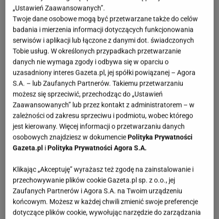
„Ustawień Zaawansowanych”.
Twoje dane osobowe mogą być przetwarzane także do celów
badania i mierzenia informacji dotyczących funkcjonowania
serwisów i aplikacji lub łączone z danymi dot. świadczonych
Tobie usług. W określonych przypadkach przetwarzanie
danych nie wymaga zgody i odbywa się w oparciu o
uzasadniony interes Gazeta.pl, jej spółki powiązanej – Agora
S.A. – lub Zaufanych Partnerów. Takiemu przetwarzaniu
możesz się sprzeciwić, przechodząc do „Ustawień
Zaawansowanych” lub przez kontakt z administratorem – w
zależności od zakresu sprzeciwu i podmiotu, wobec którego
jest kierowany. Więcej informacji o przetwarzaniu danych
osobowych znajdziesz w dokumencie
Polityka Prywatności
Gazeta.pl
i
Polityka Prywatności Agora S.A.
Klikając „Akceptuję” wyrażasz też zgodę na zainstalowanie i
przechowywanie plików cookie Gazeta.pl sp. z o.o., jej
Zaufanych Partnerów i Agora S.A. na Twoim urządzeniu
Beżowe klapki damskie z plecionką to mój faworyt,
końcowym. Możesz w każdej chwili zmienić swoje preferencje
dotyczące plików cookie, wywołując narzędzie do zarządzania
muszę je przymierzyć!