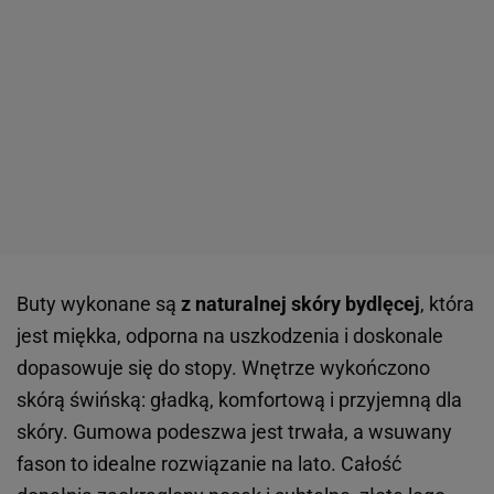
absolutny szok, biorąc pod uwagę jakość wykonania
i design. W tej cenie trudno znaleźć coś równie
eleganckiego i ponadczasowego. Jeśli masz je w
koszyku to nie czekaj zbyt długo. Ten model szybko
zniknie.