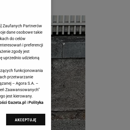
6
] Zaufanych Partnerów
woje dane osobowe takie
likach do celów
teresowań i preferencji
ażenie zgody jest
dę uprzednio udzieloną
yczących funkcjonowania
kach przetwarzanie
ązanej – Agora S.A. –
awień Zaawansowanych”
go jest kierowany.
ości Gazeta.pl
i
Polityka
AKCEPTUJĘ
l sp. z o.o., jej
ić swoje preferencje