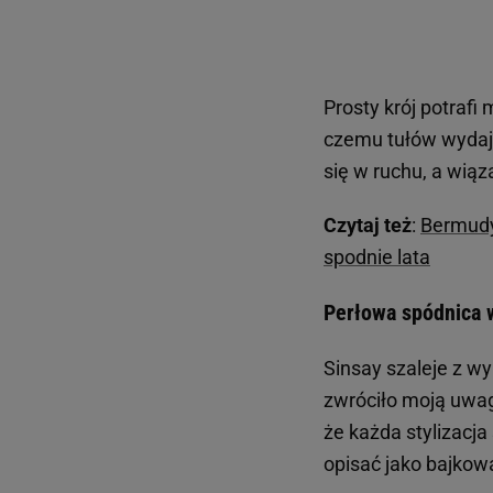
Prosty krój potrafi
czemu tułów wydaje
się w ruchu, a wiąz
Czytaj też
:
Bermudy
spodnie lata
Perłowa spódnica w
Sinsay szaleje z w
zwróciło moją uwa
że każda stylizacja
opisać jako bajkow