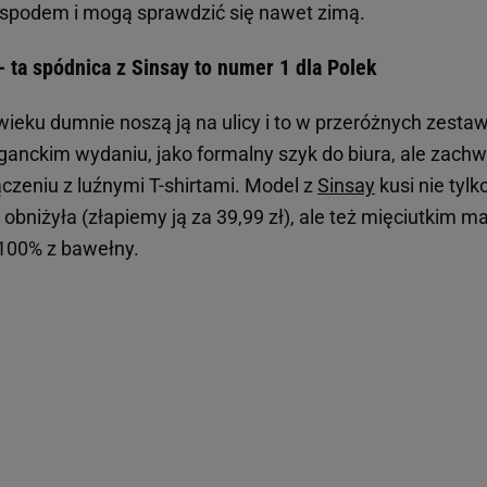
d spodem i mogą sprawdzić się nawet zimą.
- ta spódnica z Sinsay to numer 1 dla Polek
ieku dumnie noszą ją na ulicy i to w przeróżnych zestaw
ganckim wydaniu, jako formalny szyk do biura, ale zachw
ączeniu z luźnymi T-shirtami. Model z
Sinsay
kusi nie tylk
ę obniżyła (złapiemy ją za 39,99 zł), ale też mięciutkim m
100% z bawełny.