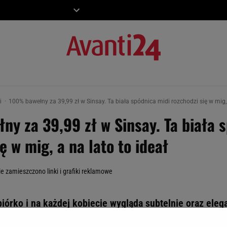
ZIECKO
MOTO
ki
100% bawełny za 39,99 zł w Sinsay. Ta biała spódnica midi rozchodzi się w mig, 
y za 39,99 zł w Sinsay. Ta biała 
ę w mig, a na lato to ideał
le zamieszczono linki i grafiki reklamowe
 piórko i na każdej kobiecie wygląda subtelnie oraz eleg
ć swoją kobiecość. W Sinsay Polki dosłownie się na nią 