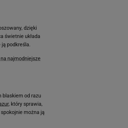
loszowany, dzięki
ca świetnie układa
 ją podkreśla.
ą na najmodniejsze
m blaskiem od razu
azur
, który sprawia,
c spokojnie można ją