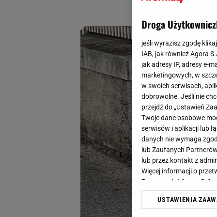
niskiej cenie sama
Droga Użytkownicz
jeśli wyrazisz zgodę klika
IAB, jak również Agora S
jak adresy IP, adresy e-m
marketingowych, w szcze
w swoich serwisach, aplik
dobrowolne. Jeśli nie ch
przejdź do „Ustawień Z
Twoje dane osobowe mogą
serwisów i aplikacji lub
danych nie wymaga zgody 
lub Zaufanych Partnerów
lub przez kontakt z admi
Więcej informacji o prz
Prywatności Agora S.A.
USTAWIENIA ZAA
Klikając „Akceptuję” wyra
Zaufanych Partnerów i A