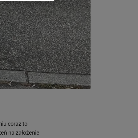
arzania danych poprzez
ych”. Zmiana ustawień
ach:
 celów identyfikacji.
omiar reklam i treści,
iu coraz to
zeń na założenie