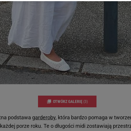
 wywołując narzędzie do zarządzania twoimi preferencjami dot. przetw
ywatności ” w stopce serwisu i przechodząc do „Ustawień Zaawansowan
st także za pomocą ustawień przeglądarki.
rzy i Agora S.A. możemy przetwarzać dane osobowe w następujących cel
 geolokalizacyjnych. Aktywne skanowanie charakterystyki urządzenia do
 na urządzeniu lub dostęp do nich. Spersonalizowane reklamy i treści, p
zanie usług.
Lista Zaufanych Partnerów
OTWÓRZ GALERIĘ
(3)
utna podstawa
garderoby
, która bardzo pomaga w tworzen
każdej porze roku. Te o długości midi zostawiają przestr