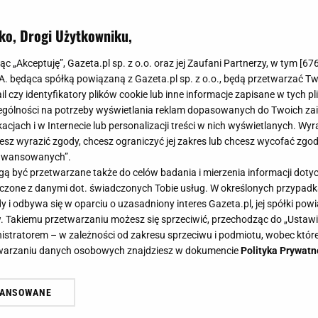
 nie mogłam się jej oprzeć.
ko, Drogi Użytkowniku,
jąc „Akceptuję”, Gazeta.pl sp. z o.o. oraz jej Zaufani Partnerzy, w tym [
67
.A. będąca spółką powiązaną z Gazeta.pl sp. z o.o., będą przetwarzać T
ail czy identyfikatory plików cookie lub inne informacje zapisane w tych p
gólności na potrzeby wyświetlania reklam dopasowanych do Twoich zain
acjach i w Internecie lub personalizacji treści w nich wyświetlanych. Wyr
cesz wyrazić zgody, chcesz ograniczyć jej zakres lub chcesz wycofać zgo
aawansowanych”.
 być przetwarzane także do celów badania i mierzenia informacji dot
 łączone z danymi dot. świadczonych Tobie usług. W określonych przypad
i odbywa się w oparciu o uzasadniony interes Gazeta.pl, jej spółki powi
. Takiemu przetwarzaniu możesz się sprzeciwić, przechodząc do „Ust
nistratorem – w zależności od zakresu sprzeciwu i podmiotu, wobec które
etwarzaniu danych osobowych znajdziesz w dokumencie
Polityka Prywatn
WANSOWANE
żasz też zgodę na zainstalowanie i przechowywanie plików cookie Gazeta.p
gora S.A. na Twoim urządzeniu końcowym. Możesz w każdej chwili zmien