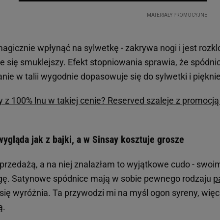
 magicznie wpłynąć na sylwetkę - zakrywa nogi i jest rozk
 się smuklejszy. Efekt stopniowania sprawia, że spódni
anie w talii wygodnie dopasowuje się do sylwetki i pięknie
 z 100% lnu w takiej cenie? Reserved szaleje z promocj
ygląda jak z bajki, a w Sinsay kosztuje grosze
yprzedażą, a na niej znalazłam to wyjątkowe cudo - swoi
gę. Satynowe spódnice mają w sobie pewnego rodzaju
p
 się wyróżnia. Ta przywodzi mi na myśl ogon syreny, wię
ą.