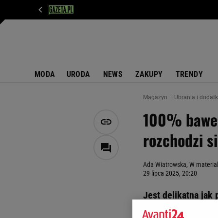
WIADOMOŚCI
NEXT
SPORT
PLOTEK
D
MODA
URODA
NEWS
ZAKUPY
TRENDY
Magazyn
Ubrania i dodat
100% bawełn
rozchodzi si
Ada Wiatrowska
, W materia
29 lipca 2025, 20:20
Jest delikatna jak
sposób, aby wyrazi