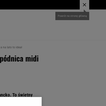
a na lato to ideał
spódnica midi
ancko. To świetny
rzuciły - w tak