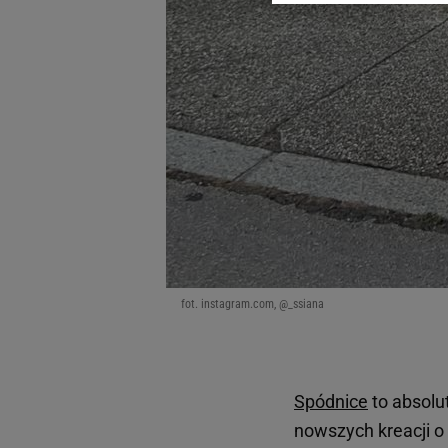
dotyczące plików cookie,
odnośnik „Ustawienia pr
plików cookie możliwa je
My, nasi Zaufani Partne
Użycie dokładnych danych
Przechowywanie informacji
badnie odbiorców i uleps
fot. instagram.com, @_ssiana
Spódnice
to absol
nowszych kreacji o 