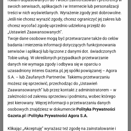
swoich serwisach, aplikacjach i w Internecie lub personalizacji
treści w nich wyświetlanych. Wyrażenie zgody jest dobrowolne.
Jeśli nie chcesz wyrazić zgody, chcesz ograniczyć jej zakres lub
chcesz wycofać zgodę uprzednio udzieloną przejdź do
„Ustawień Zaawansowanych”.
Twoje dane osobowe mogą być przetwarzane także do celów
badania i mierzenia informacji dotyczących funkcjonowania
serwisów i aplikacji lub łączone z danymi dot. świadczonych
Tobie usług. W określonych przypadkach przetwarzanie
danych nie wymaga zgody i odbywa się w oparciu o
uzasadniony interes Gazeta.pl, jej spółki powiązanej – Agora
Niektóre trendy przychodzą i odchodzą, ale tego lata
S.A. – lub Zaufanych Partnerów. Takiemu przetwarzaniu
jedno jest pewne — różowe
sneakersy
Gazelle od
możesz się sprzeciwić, przechodząc do „Ustawień
marki Adidas zajmują wysoką pozycję na listach
Zaawansowanych” lub przez kontakt z administratorem – w
zależności od zakresu sprzeciwu i podmiotu, wobec którego
najbardziej pożądanych butów. Dzięki designowi w
jest kierowany. Więcej informacji o przetwarzaniu danych
stylu retro, kultowym trzem paskom i
osobowych znajdziesz w dokumencie
Polityka Prywatności
obowiązkowemu w tym sezonie pastelowemu
Gazeta.pl
i
Polityka Prywatności Agora S.A.
odcieniowi, te buty są odważnym, ale jakże modnym
Klikając „Akceptuję” wyrażasz też zgodę na zainstalowanie i