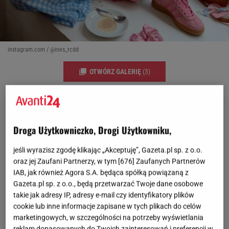
instagram.com / @ines_rcdd
OTWÓRZ GALERIĘ
(3)
Droga Użytkowniczko, Drogi Użytkowniku,
jeśli wyrazisz zgodę klikając „Akceptuję”, Gazeta.pl sp. z o.o.
oraz jej Zaufani Partnerzy, w tym [
676
] Zaufanych Partnerów
IAB, jak również Agora S.A. będąca spółką powiązaną z
Gazeta.pl sp. z o.o., będą przetwarzać Twoje dane osobowe
takie jak adresy IP, adresy e-mail czy identyfikatory plików
cookie lub inne informacje zapisane w tych plikach do celów
marketingowych, w szczególności na potrzeby wyświetlania
reklam dopasowanych do Twoich zainteresowań i preferencji w