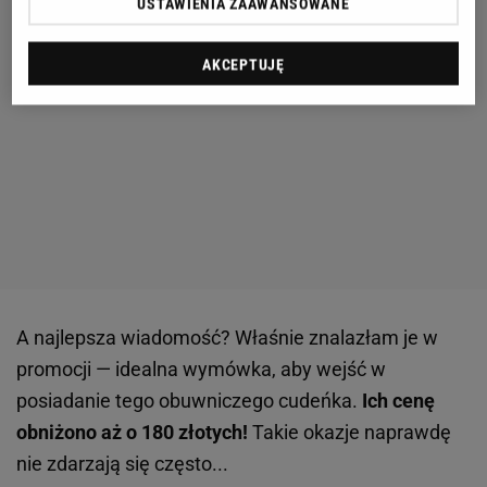
USTAWIENIA ZAAWANSOWANE
AKCEPTUJĘ
A najlepsza wiadomość? Właśnie znalazłam je w
promocji — idealna wymówka, aby wejść w
posiadanie tego obuwniczego cudeńka.
Ich cenę
obniżono aż o 180 złotych!
Takie okazje naprawdę
nie zdarzają się często...