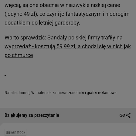
więcej, są one obecnie w niezwykle niskiej cenie
(jedyne 49 zł), co czyni je fantastycznym i niedrogim
dodatkiem
do letniej
garderoby
.
Warto sprawdzić:
Sandały polskiej firmy trafiły na
wyprzedaż - kosztują 59,99 zł, a chodzi się w nich jak
po chmurce
Natalia Jarmul
, W materiale zamieszczono linki i grafiki reklamowe
Dziękujemy za przeczytanie
Birkenstock