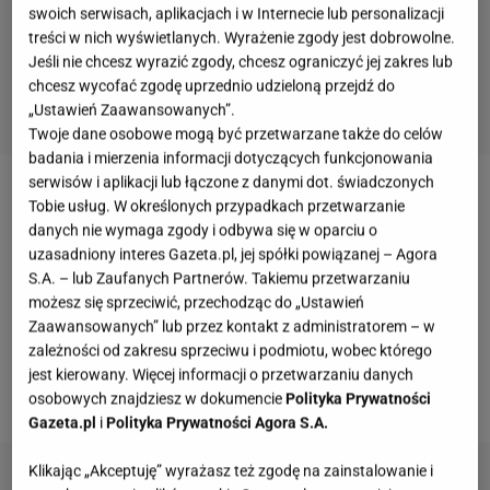
swoich serwisach, aplikacjach i w Internecie lub personalizacji
treści w nich wyświetlanych. Wyrażenie zgody jest dobrowolne.
Jeśli nie chcesz wyrazić zgody, chcesz ograniczyć jej zakres lub
chcesz wycofać zgodę uprzednio udzieloną przejdź do
„Ustawień Zaawansowanych”.
Twoje dane osobowe mogą być przetwarzane także do celów
badania i mierzenia informacji dotyczących funkcjonowania
serwisów i aplikacji lub łączone z danymi dot. świadczonych
Jeśli szukasz modnych, ale jednocześnie
Tobie usług. W określonych przypadkach przetwarzanie
danych nie wymaga zgody i odbywa się w oparciu o
wygodnych klapek, które doskonale wpisują się w
uzasadniony interes Gazeta.pl, jej spółki powiązanej – Agora
najgorętsze trendy, to lepiej trafić nie mogłaś!
S.A. – lub Zaufanych Partnerów. Takiemu przetwarzaniu
Chodaki, które udało mi się znaleźć za jedyne 49
możesz się sprzeciwić, przechodząc do „Ustawień
Zaawansowanych” lub przez kontakt z administratorem – w
złotych w Renee do złudzenia przypominają mule
zależności od zakresu sprzeciwu i podmiotu, wobec którego
(klapki z zakrytymi palcami) od marki Birkenstock,
jest kierowany. Więcej informacji o przetwarzaniu danych
których ceny najczęściej sięgają nawet 600 zł.
osobowych znajdziesz w dokumencie
Polityka Prywatności
Gazeta.pl
i
Polityka Prywatności Agora S.A.
Klikając „Akceptuję” wyrażasz też zgodę na zainstalowanie i