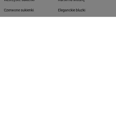
Czerwone sukienki
Eleganckie bluzki
Spódnice dzianinowe
Klasyczne sneakersy
Czarne spódnice
Marynarki na wiosnę
Spódnice w kwiaty
Proste jeansy
Sukienki koszulowe
Modne swetry
Ubrania i dodatki
Skórzane spódnice
MARKI
KOLEKCJE 2026
Koszule damskie Renee
Modne buty na wiosnę
Kurtki damskie Reserved
Spódnice na wiosnę
Botki Gino Rossi
Modne narzutki
Torebki Michael Kors
Modne spodnie damskie