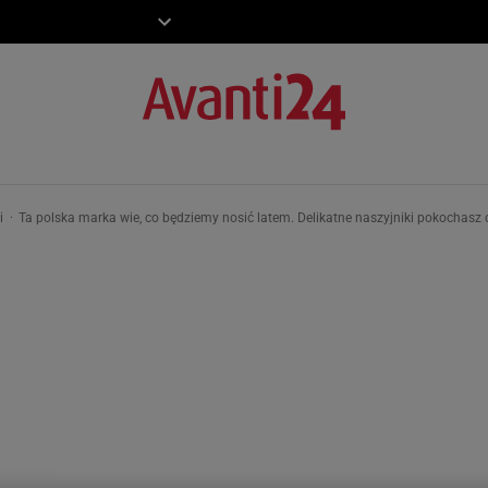
ZIECKO
MOTO
ki
Ta polska marka wie, co będziemy nosić latem. Delikatne naszyjniki pokochasz 