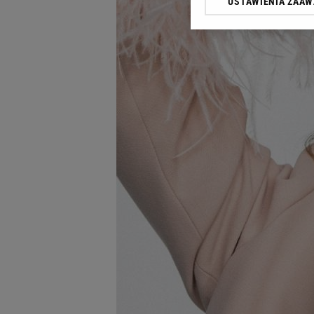
USTAWIENIA ZAA
Klikając „Akceptuję” wyra
Zaufanych Partnerów i A
dotyczące plików cookie,
odnośnik „Ustawienia pr
plików cookie możliwa je
My, nasi Zaufani Partne
Użycie dokładnych danych
Przechowywanie informacji
badnie odbiorców i uleps