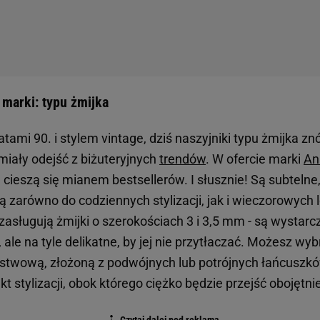
 marki: typu żmijka
atami 90. i stylem vintage, dziś naszyjniki typu żmijka znów
miały odejść z biżuteryjnych
trendów
. W ofercie marki
An
cieszą się mianem bestsellerów. I słusznie! Są subtelne,
ą zarówno do codziennych stylizacji, jak i wieczorowych
asługują żmijki o szerokościach 3 i 3,5 mm - są wystarcz
i, ale na tyle delikatne, by jej nie przytłaczać. Możesz w
rstwową, złożoną z podwójnych lub potrójnych łańcuszk
 stylizacji, obok którego ciężko będzie przejść obojętn