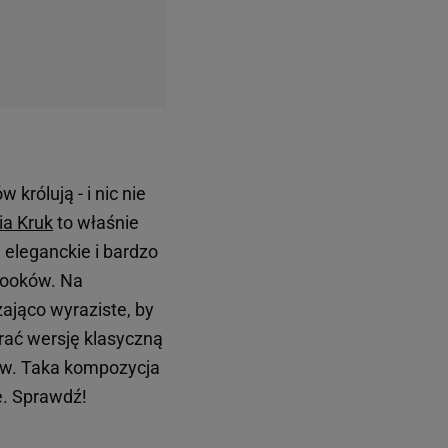
 królują - i nic nie
ia Kruk
to właśnie
 eleganckie i bardzo
 looków. Na
ająco wyraziste, by
ybrać wersję klasyczną
ów. Taka kompozycja
ie. Sprawdź!