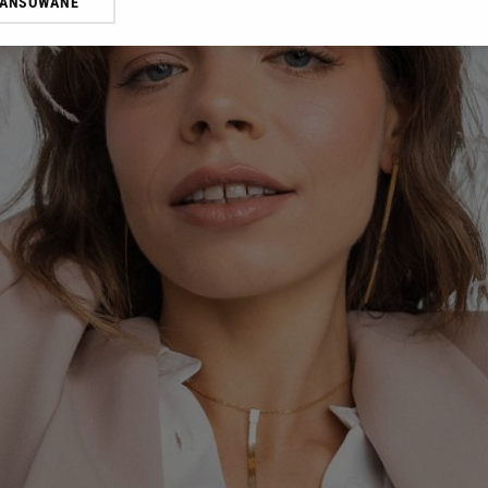
WANSOWANE
żasz też zgodę na zainstalowanie i przechowywanie plików cookie Gazeta.p
gora S.A. na Twoim urządzeniu końcowym. Możesz w każdej chwili zmien
 wywołując narzędzie do zarządzania twoimi preferencjami dot. przetw
ywatności ” w stopce serwisu i przechodząc do „Ustawień Zaawansowan
st także za pomocą ustawień przeglądarki.
rzy i Agora S.A. możemy przetwarzać dane osobowe w następujących cel
 geolokalizacyjnych. Aktywne skanowanie charakterystyki urządzenia do
 na urządzeniu lub dostęp do nich. Spersonalizowane reklamy i treści, p
zanie usług.
Lista Zaufanych Partnerów