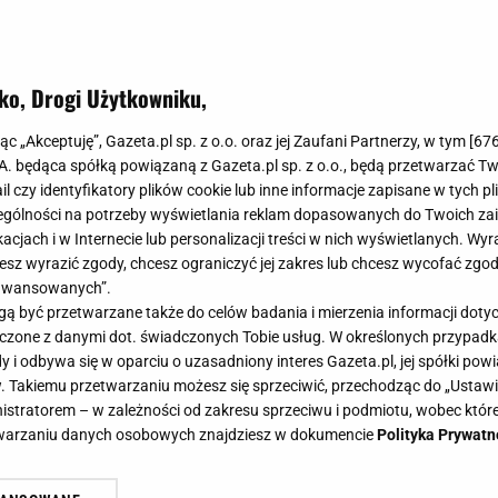
ko, Drogi Użytkowniku,
arka wie, co będziemy nosić latem.
jąc „Akceptuję”, Gazeta.pl sp. z o.o. oraz jej Zaufani Partnerzy, w tym [
67
pokochasz od pierwszego spojrzenia
.A. będąca spółką powiązaną z Gazeta.pl sp. z o.o., będą przetwarzać T
ail czy identyfikatory plików cookie lub inne informacje zapisane w tych p
gólności na potrzeby wyświetlania reklam dopasowanych do Twoich zain
acjach i w Internecie lub personalizacji treści w nich wyświetlanych. Wyr
cesz wyrazić zgody, chcesz ograniczyć jej zakres lub chcesz wycofać zgo
aawansowanych”.
naszyjnik z subtelną zawieszką, a może choker z kolo
 być przetwarzane także do celów badania i mierzenia informacji dot
kiej marki Ania Kruk to zarówno sprawdzone biżuteryjne 
 łączone z danymi dot. świadczonych Tobie usług. W określonych przypad
 zbierają pozytywne opinie. Szukasz idealnego modelu n
i odbywa się w oparciu o uzasadniony interes Gazeta.pl, jej spółki powi
. Takiemu przetwarzaniu możesz się sprzeciwić, przechodząc do „Ust
nistratorem – w zależności od zakresu sprzeciwu i podmiotu, wobec które
etwarzaniu danych osobowych znajdziesz w dokumencie
Polityka Prywatn