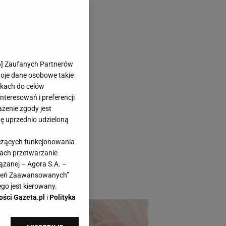
 Delikatne
6
] Zaufanych Partnerów
!
woje dane osobowe takie
likach do celów
teresowań i preferencji
ażenie zgody jest
dę uprzednio udzieloną
rowymi kamieniami?
yczących funkcjonowania
hity, jak i świeże
kach przetwarzanie
a lato? Oto nasze
ązanej – Agora S.A. –
awień Zaawansowanych”
go jest kierowany.
ości Gazeta.pl
i
Polityka