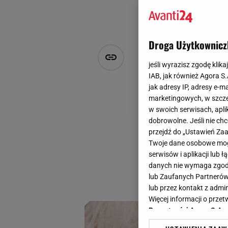
Droga Użytkownicz
Ta polska m
jeśli wyrazisz zgodę klika
naszyjniki 
IAB, jak również Agora S
jak adresy IP, adresy e-m
marketingowych, w szcze
Julia Goljan
w swoich serwisach, aplik
3 czerwca 2025, 16:13
dobrowolne. Jeśli nie ch
przejdź do „Ustawień Z
Elegancka żmijka, 
Twoje dane osobowe mogą
Te propozycje pols
serwisów i aplikacji lub
nowości, które już
danych nie wymaga zgody 
lub Zaufanych Partnerów
wybory!
lub przez kontakt z admi
Więcej informacji o prz
Prywatności Agora S.A.