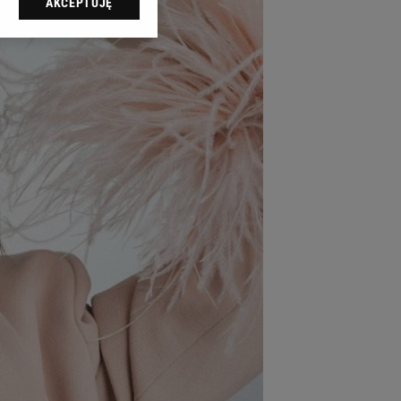
AKCEPTUJĘ
l sp. z o.o., jej
ić swoje preferencje
arzania danych poprzez
ych”. Zmiana ustawień
ach:
 celów identyfikacji.
omiar reklam i treści,