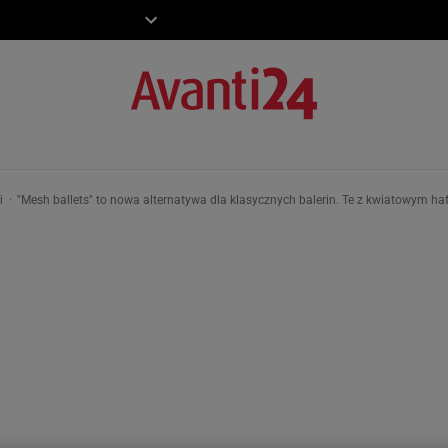
ZIECKO
MOTO
ki
"Mesh ballets" to nowa alternatywa dla klasycznych balerin. Te z kwiatowym ha