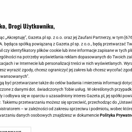
ko, Drogi Użytkowniku,
ts" to nowa alternatywa dla klasyc
jąc „Akceptuję”, Gazeta.pl sp. z o.o. oraz jej Zaufani Partnerzy, w tym [
67
 z kwiatowym haftem pokochają mił
.A. będąca spółką powiązaną z Gazeta.pl sp. z o.o., będą przetwarzać T
ail czy identyfikatory plików cookie lub inne informacje zapisane w tych p
tte!
gólności na potrzeby wyświetlania reklam dopasowanych do Twoich zain
acjach i w Internecie lub personalizacji treści w nich wyświetlanych. Wyr
cesz wyrazić zgody, chcesz ograniczyć jej zakres lub chcesz wycofać zgo
aawansowanych”.
 być przetwarzane także do celów badania i mierzenia informacji dot
, które od wielu sezonów nie wychodzi z mody - z pewn
 łączone z danymi dot. świadczonych Tobie usług. W określonych przypad
i odbywa się w oparciu o uzasadniony interes Gazeta.pl, jej spółki powi
lasycznych par, które pasują do większości stylizacji. 
. Takiemu przetwarzaniu możesz się sprzeciwić, przechodząc do „Ust
obserwować pojawienie się "mesh ballets" - balerin z l
nistratorem – w zależności od zakresu sprzeciwu i podmiotu, wobec które
etwarzaniu danych osobowych znajdziesz w dokumencie
Polityka Prywatn
u lub rustykalnego splotu, które wydają się być game-
cie znanego sklepu znalazłyśmy przepiękne modele, któr