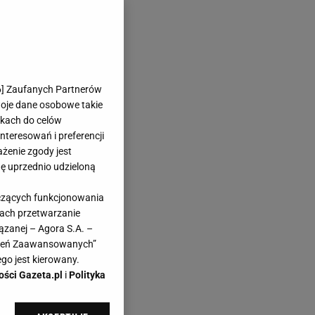
znych
6
] Zaufanych Partnerów
ośniczki
woje dane osobowe takie
likach do celów
teresowań i preferencji
ażenie zgody jest
dę uprzednio udzieloną
yczących funkcjonowania
ością każda z nas
kach przetwarzanie
ązanej – Agora S.A. –
Jednak teraz w
awień Zaawansowanych”
ekkiej siateczki,
go jest kierowany.
ości Gazeta.pl
i
Polityka
changerem letnich
e aż proszą się o