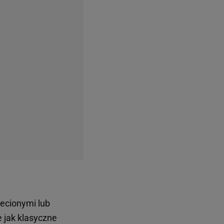
oślinne motywy
etowy szyk. Jeśli
i wybór w letnich
odele obowiązkowo