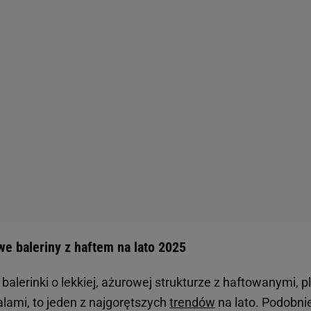
ężkie. Romantyczny haft, tiul, plecionki, wiązania czy r
nie o styl boho, estetykę coquette i balletcore, czyli bal
odelu z haftem, polski sklep internetowy oferuje szerok
udrowego
różu
, przez błękit, beż, aż po ciepły brąz. Te m
etnią listę zakupów!