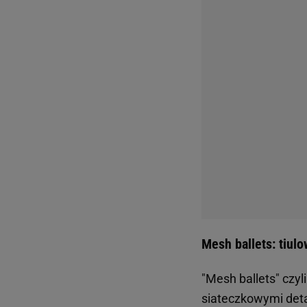
wydawać się zbyt ci
zahaczają jednocześ
szukasz idealnego m
odcieniach - od p
trafiają na naszą l