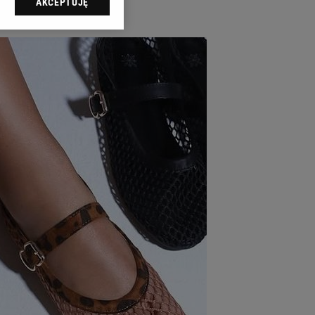
AKCEPTUJĘ
l sp. z o.o., jej
ić swoje preferencje
arzania danych poprzez
ych”. Zmiana ustawień
ach:
 celów identyfikacji.
omiar reklam i treści,