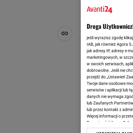
Droga Użytkownicz
"Mesh balle
jeśli wyrazisz zgodę klika
balerin. Te
IAB, jak również Agora S
jak adresy IP, adresy e-m
stylu coque
marketingowych, w szcze
w swoich serwisach, aplik
dobrowolne. Jeśli nie ch
Julia Goljan
przejdź do „Ustawień Z
22 maja 2025, 13:52
Twoje dane osobowe mogą
Baleriny to obuwie
serwisów i aplikacji lub
danych nie wymaga zgody 
ma w szafie kilka k
lub Zaufanych Partnerów
trendach możemy za
lub przez kontakt z admi
Więcej informacji o prz
ażurowego materiał
Prywatności Agora S.A.
stylizacji. W ofer