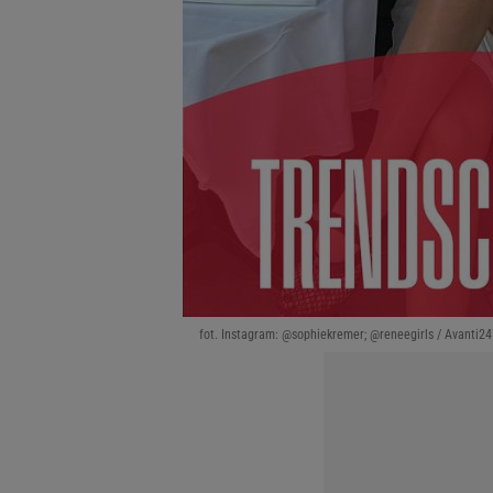
fot. Instagram: @sophiekremer; @reneegirls / Avanti24