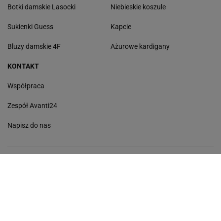
Botki damskie Lasocki
Niebieskie koszule
Sukienki Guess
Kapcie
Bluzy damskie 4F
Ażurowe kardigany
KONTAKT
Współpraca
Zespół Avanti24
Napisz do nas
Gazeta.pl
Wiadomości
Sport.pl
Cztery Kąty
Biznes
Gazeta Wyborcza
Praca
Program TV
Buzz
Pogoda
Wideo
Tok.FM