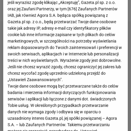
jeśli wyrazisz zgodę klikając „Akceptuję”, Gazeta.pl sp. z o.o.
Charlotte Tilbury Pillow Talk Beauty Soulmates
oraz jej Zaufani Partnerzy, w tym [
676
] Zaufanych Partnerów
IAB, jak również Agora S.A. będąca spółką powiązaną z
Gazeta.pl sp. z o.o., będą przetwarzać Twoje dane osobowe
takie jak adresy IP, adresy e-mail czy identyfikatory plików
cookie lub inne informacje zapisane w tych plikach do celów
marketingowych, w szczególności na potrzeby wyświetlania
reklam dopasowanych do Twoich zainteresowań i preferencji w
swoich serwisach, aplikacjach i w Internecie lub personalizacji
treści w nich wyświetlanych. Wyrażenie zgody jest dobrowolne.
Jeśli nie chcesz wyrazić zgody, chcesz ograniczyć jej zakres lub
chcesz wycofać zgodę uprzednio udzieloną przejdź do
„Ustawień Zaawansowanych”.
Twoje dane osobowe mogą być przetwarzane także do celów
badania i mierzenia informacji dotyczących funkcjonowania
serwisów i aplikacji lub łączone z danymi dot. świadczonych
Tobie usług. W określonych przypadkach przetwarzanie
danych nie wymaga zgody i odbywa się w oparciu o
uzasadniony interes Gazeta.pl, jej spółki powiązanej – Agora
S.A. – lub Zaufanych Partnerów. Takiemu przetwarzaniu