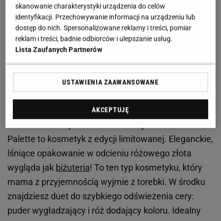
skanowanie charakterystyki urządzenia do celów
identyfikacji. Przechowywanie informacji na urządzeniu lub
dostęp do nich. Spersonalizowane reklamy i treści, pomiar
reklam i treści, badnie odbiorców i ulepszanie usług.
Lista Zaufanych Partnerów
USTAWIENIA ZAAWANSOWANE
fot. Charlotte Tilbury
AKCEPTUJĘ
Charlotte Tilbury Pillow Talk Beauty Soulmates
Palette to kosmetyk z edycji limitowanej. Eleganckie,
lśniące opakowanie w odcieniu różowego złota
wygląda jak
biżuteria
! To ten typ kosmetyku, który
mama z przyjemnością wyjmie z torebki. W środku
znajdziesz duet do szybkiego odświeżenia cery:
puder wygładzający i róż dodający koloru. Idealny