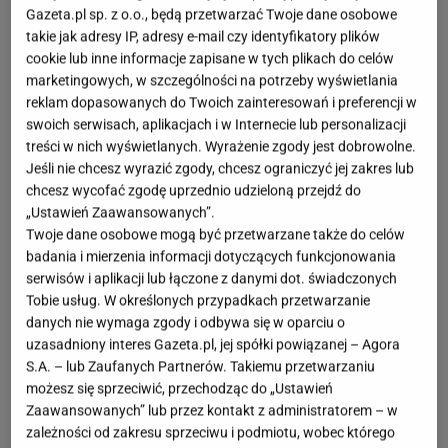
Gazeta.pl sp. z o.o., będą przetwarzać Twoje dane osobowe
takie jak adresy IP, adresy e-mail czy identyfikatory plików
cookie lub inne informacje zapisane w tych plikach do celów
marketingowych, w szczególności na potrzeby wyświetlania
reklam dopasowanych do Twoich zainteresowań i preferencji w
swoich serwisach, aplikacjach i w Internecie lub personalizacji
treści w nich wyświetlanych. Wyrażenie zgody jest dobrowolne.
Jeśli nie chcesz wyrazić zgody, chcesz ograniczyć jej zakres lub
chcesz wycofać zgodę uprzednio udzieloną przejdź do
„Ustawień Zaawansowanych”.
Twoje dane osobowe mogą być przetwarzane także do celów
badania i mierzenia informacji dotyczących funkcjonowania
serwisów i aplikacji lub łączone z danymi dot. świadczonych
Tobie usług. W określonych przypadkach przetwarzanie
danych nie wymaga zgody i odbywa się w oparciu o
uzasadniony interes Gazeta.pl, jej spółki powiązanej – Agora
S.A. – lub Zaufanych Partnerów. Takiemu przetwarzaniu
możesz się sprzeciwić, przechodząc do „Ustawień
Zaawansowanych” lub przez kontakt z administratorem – w
zależności od zakresu sprzeciwu i podmiotu, wobec którego