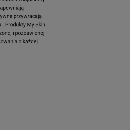
 zapewniają
ktywne przywracają
u. Produkty My Skin
zonej i pozbawionej
osowania o każdej