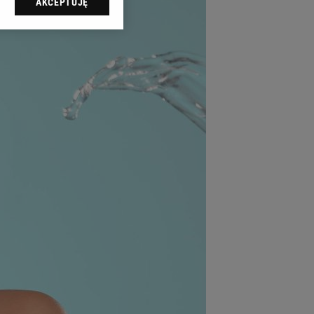
AKCEPTUJĘ
l sp. z o.o., jej
ić swoje preferencje
arzania danych poprzez
ych”. Zmiana ustawień
ach:
 celów identyfikacji.
omiar reklam i treści,