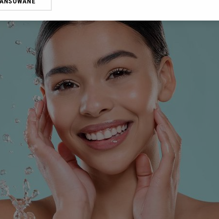
WANSOWANE
żasz też zgodę na zainstalowanie i przechowywanie plików cookie Gazeta.p
gora S.A. na Twoim urządzeniu końcowym. Możesz w każdej chwili zmien
 wywołując narzędzie do zarządzania twoimi preferencjami dot. przetw
ywatności ” w stopce serwisu i przechodząc do „Ustawień Zaawansowan
st także za pomocą ustawień przeglądarki.
rzy i Agora S.A. możemy przetwarzać dane osobowe w następujących cel
 geolokalizacyjnych. Aktywne skanowanie charakterystyki urządzenia do
 na urządzeniu lub dostęp do nich. Spersonalizowane reklamy i treści, p
zanie usług.
Lista Zaufanych Partnerów