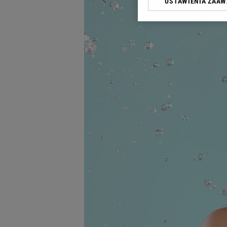
USTAWIENIA ZAA
Klikając „Akceptuję” wyra
Zaufanych Partnerów i A
dotyczące plików cookie,
odnośnik „Ustawienia pr
plików cookie możliwa je
My, nasi Zaufani Partne
Użycie dokładnych danych
Przechowywanie informacji
badnie odbiorców i uleps