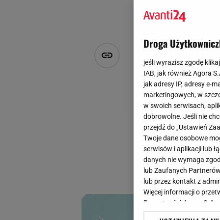
Droga Użytkownicz
Chcesz nawi
jeśli wyrazisz zgodę klika
Kosmetyki z
IAB, jak również Agora S
jak adresy IP, adresy e-m
marketingowych, w szcze
Agata Frączkowicz
w swoich serwisach, aplik
9 kwietnia 2025, 16:50
dobrowolne. Jeśli nie ch
przejdź do „Ustawień Z
Marka Tołpa od la
Twoje dane osobowe mogą
potrzeby skóry. Dwi
serwisów i aplikacji lub
witaminą C - zasłu
danych nie wymaga zgody 
lub Zaufanych Partnerów
regeneracji.
lub przez kontakt z admi
Więcej informacji o prz
Prywatności Agora S.A.