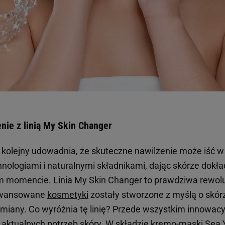
nie z linią My Skin Changer
 kolejny udowadnia, że skuteczne nawilżenie może iść w
nologiami i naturalnymi składnikami, dając skórze dokła
m momencie. Linia My Skin Changer to prawdziwa rewolu
awansowane
kosmetyki
zostały stworzone z myślą o skó
iany. Co wyróżnia tę linię? Przede wszystkim innowacyj
 aktualnych potrzeb skóry. W składzie kremo-maski Sea 