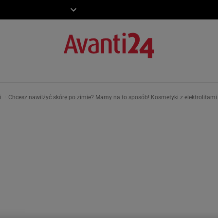
ZIECKO
MOTO
ki
Chcesz nawilżyć skórę po zimie? Mamy na to sposób! Kosmetyki z elektrolitami