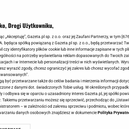
ko, Drogi Użytkowniku,
lżyć skórę po zimie? Mamy na to s
jąc „Akceptuję”, Gazeta.pl sp. z o.o. oraz jej Zaufani Partnerzy, w tym [
67
 elektrolitami od znanej marki
.A. będąca spółką powiązaną z Gazeta.pl sp. z o.o., będą przetwarzać T
ail czy identyfikatory plików cookie lub inne informacje zapisane w tych p
gólności na potrzeby wyświetlania reklam dopasowanych do Twoich zain
acjach i w Internecie lub personalizacji treści w nich wyświetlanych. Wyr
cesz wyrazić zgody, chcesz ograniczyć jej zakres lub chcesz wycofać zgo
aawansowanych”.
t zachwyca nas skutecznymi formułami, które odpowiada
 być przetwarzane także do celów badania i mierzenia informacji dot
e z ich najbardziej innowacyjnych linii - My Skin Chang
 łączone z danymi dot. świadczonych Tobie usług. W określonych przypad
gują na szczególną uwagę osób poszukujących intensyw
i odbywa się w oparciu o uzasadniony interes Gazeta.pl, jej spółki powi
. Takiemu przetwarzaniu możesz się sprzeciwić, przechodząc do „Ust
nistratorem – w zależności od zakresu sprzeciwu i podmiotu, wobec które
etwarzaniu danych osobowych znajdziesz w dokumencie
Polityka Prywatn