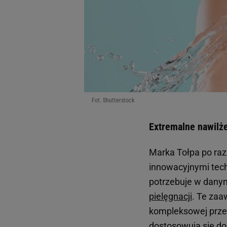
Fot. Shutterstock
Extremalne nawilże
Marka Tołpa po raz
innowacyjnymi tech
potrzebuje w dany
pielęgnacji
. Te za
kompleksowej przem
dostosowują się do