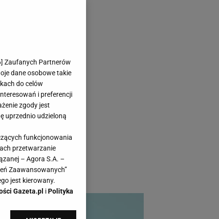
posób!
6
] Zaufanych Partnerów
woje dane osobowe takie
likach do celów
teresowań i preferencji
ażenie zgody jest
dę uprzednio udzieloną
ją na różnorodne
yczących funkcjonowania
er oraz Bionic z
kach przetwarzanie
nego nawilżenia i
ązanej – Agora S.A. –
awień Zaawansowanych”
go jest kierowany.
ości Gazeta.pl
i
Polityka