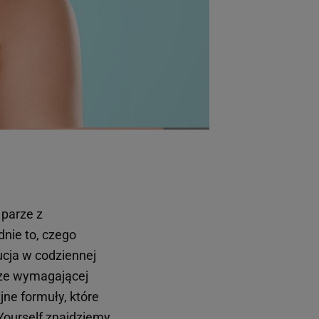
 parze z
dnie to, czego
cja w codziennej
rze wymagającej
ne formuły, które
Yourself znajdziemy