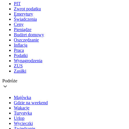
PIT
Zwrot podatku
Emerytury
Świadczenia
Ceny
Pieniądze
Budżet domowy
Oszczędzanie
Inflacja
Praca
Podatki
Wynagrodzenia
ZUS
Zasiłki
Podróże
Majówka
Gdzie na weekend
Wakacje
Turystyka
Urlop
Wycieczki
Zwiedzanie