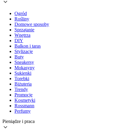
Ogród
Rośliny
Domowe sposoby
Sprzątanie
Wnętrza
DIY
Balkon i taras
Stylizacje
Buty
Sneakersy
Mokasyny
Sukienki
Torebki
Biżuteria
Trendy
Promocje
Kosmetyki
Rossmann
Perfumy
Pieniądze i praca