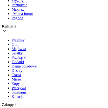
Fryzury
Paznokcie
Makijaż
eMama forum
Pogoda
Kulinaria
Przepisy
Grill
Majówka
Sałatki
Przekąski
Dodatki
Dania obiadowe
Desery
Ciasta
Mięso
Zupy
Warzywa
Śniadania
Kolacje
Zakupy i dom