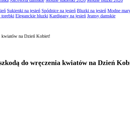
amska
Akcesoria damskie
Modne sukienki 2026
Modne bluzki 2026
sień
Sukienki na jesień
Spódnice na jesień
Bluzki na jesień
Modne mary
torebki
Eleganckie bluzki
Kardigany na jesień
Jeansy damskie
a kwiatów na Dzień Kobiet!
eszkodą do wręczenia kwiatów na Dzień Kobi