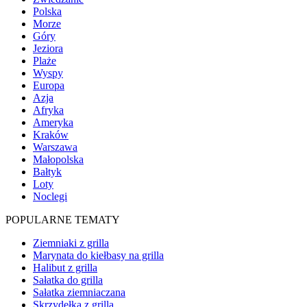
Polska
Morze
Góry
Jeziora
Plaże
Wyspy
Europa
Azja
Afryka
Ameryka
Kraków
Warszawa
Małopolska
Bałtyk
Loty
Noclegi
POPULARNE TEMATY
Ziemniaki z grilla
Marynata do kiełbasy na grilla
Halibut z grilla
Sałatka do grilla
Sałatka ziemniaczana
Skrzydełka z grilla