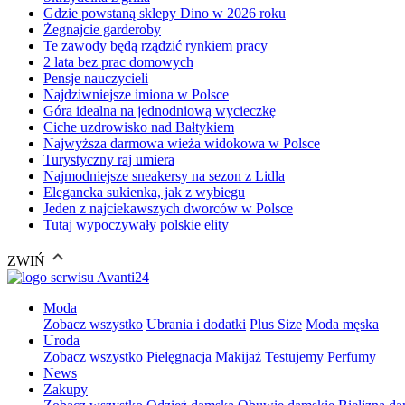
Gdzie powstaną sklepy Dino w 2026 roku
Żegnajcie garderoby
Te zawody będą rządzić rynkiem pracy
2 lata bez prac domowych
Pensje nauczycieli
Najdziwniejsze imiona w Polsce
Góra idealna na jednodniową wycieczkę
Ciche uzdrowisko nad Bałtykiem
Najwyższa darmowa wieża widokowa w Polsce
Turystyczny raj umiera
Najmodniejsze sneakersy na sezon z Lidla
Elegancka sukienka, jak z wybiegu
Jeden z najciekawszych dworców w Polsce
Tutaj wypoczywały polskie elity
ZWIŃ
Moda
Zobacz wszystko
Ubrania i dodatki
Plus Size
Moda męska
Uroda
Zobacz wszystko
Pielęgnacja
Makijaż
Testujemy
Perfumy
News
Zakupy