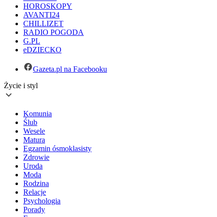
HOROSKOPY
AVANTI24
CHILLIZET
RADIO POGODA
G.PL
eDZIECKO
Gazeta.pl na Facebooku
Życie i styl
Komunia
Ślub
Wesele
Matura
Egzamin ósmoklasisty
Zdrowie
Uroda
Moda
Rodzina
Relacje
Psychologia
Porady