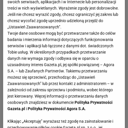
swoich serwisach, aplikacjach i w Internecie lub personalizacji
treści w nich wyświetlanych. Wyrażenie zgody jest dobrowolne.
Jeśli nie chcesz wyrazić zgody, chcesz ograniczyć jej zakres lub
chcesz wycofać zgodę uprzednio udzieloną przejdź do
„Ustawień Zaawansowanych”.
Twoje dane osobowe mogą być przetwarzane także do celów
badania i mierzenia informacji dotyczących funkcjonowania
serwisów i aplikacji lub łączone z danymi dot. świadczonych
Tobie usług. W określonych przypadkach przetwarzanie
danych nie wymaga zgody i odbywa się w oparciu o
uzasadniony interes Gazeta.pl, jej spółki powiązanej – Agora
S.A. – lub Zaufanych Partnerów. Takiemu przetwarzaniu
możesz się sprzeciwić, przechodząc do „Ustawień
Zaawansowanych” lub przez kontakt z administratorem – w
zależności od zakresu sprzeciwu i podmiotu, wobec którego
jest kierowany. Więcej informacji o przetwarzaniu danych
osobowych znajdziesz w dokumencie
Polityka Prywatności
Gazeta.pl
i
Polityka Prywatności Agora S.A.
Klikając „Akceptuję” wyrażasz też zgodę na zainstalowanie i
przechowywanie plików cookie Gazeta.pl sp. z o.o., jej