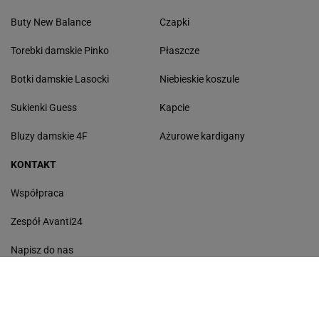
Buty New Balance
Czapki
Torebki damskie Pinko
Płaszcze
Botki damskie Lasocki
Niebieskie koszule
Sukienki Guess
Kapcie
Bluzy damskie 4F
Ażurowe kardigany
KONTAKT
Współpraca
Zespół Avanti24
Napisz do nas
Gazeta.pl
Wiadomości
Sport.pl
Cztery Kąty
Biznes