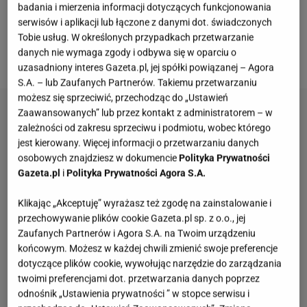
badania i mierzenia informacji dotyczących funkcjonowania
Elegancka guma w kolorze wina z silikonem
serwisów i aplikacji lub łączone z danymi dot. świadczonych
gwarantuje, że pozostaną na swoim miejscu przez
Tobie usług. W określonych przypadkach przetwarzanie
danych nie wymaga zgody i odbywa się w oparciu o
cały dzień.
uzasadniony interes Gazeta.pl, jej spółki powiązanej – Agora
S.A. – lub Zaufanych Partnerów. Takiemu przetwarzaniu
możesz się sprzeciwić, przechodząc do „Ustawień
Zaawansowanych” lub przez kontakt z administratorem – w
zależności od zakresu sprzeciwu i podmiotu, wobec którego
jest kierowany. Więcej informacji o przetwarzaniu danych
osobowych znajdziesz w dokumencie
Polityka Prywatności
Gazeta.pl
i
Polityka Prywatności Agora S.A.
Klikając „Akceptuję” wyrażasz też zgodę na zainstalowanie i
przechowywanie plików cookie Gazeta.pl sp. z o.o., jej
Zaufanych Partnerów i Agora S.A. na Twoim urządzeniu
końcowym. Możesz w każdej chwili zmienić swoje preferencje
dotyczące plików cookie, wywołując narzędzie do zarządzania
twoimi preferencjami dot. przetwarzania danych poprzez
odnośnik „Ustawienia prywatności ” w stopce serwisu i