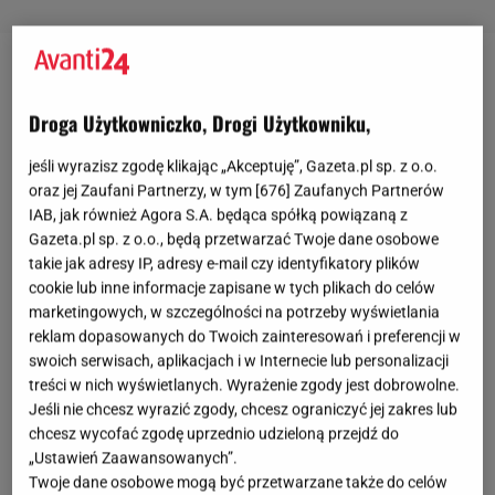
Pończochy samonośne - wygodne na co dzień
Droga Użytkowniczko, Drogi Użytkowniku,
Pończochy
samonośne to najpopularniejszy rodzaj
jeśli wyrazisz zgodę klikając „Akceptuję”, Gazeta.pl sp. z o.o.
pończoch. Nie wymagają zakładania dodatkowych
oraz jej Zaufani Partnerzy, w tym [
676
] Zaufanych Partnerów
elementów. Pasek na górze pończoch sprawia, że
IAB, jak również Agora S.A. będąca spółką powiązaną z
dobrze trzymają się na udzie. Dostępnych na rynku
Gazeta.pl sp. z o.o., będą przetwarzać Twoje dane osobowe
takie jak adresy IP, adresy e-mail czy identyfikatory plików
modeli jest całe mnóstwo, wybór może być zatem
cookie lub inne informacje zapisane w tych plikach do celów
niełatwy. Na jakie motywy warto zwrócić
marketingowych, w szczególności na potrzeby wyświetlania
uwagę? Model z subtelnym pionowym szwem z tyłu
reklam dopasowanych do Twoich zainteresowań i preferencji w
swoich serwisach, aplikacjach i w Internecie lub personalizacji
ma nutę drapieżności. Bosko wysmukla nogi i dodaje
treści w nich wyświetlanych. Wyrażenie zgody jest dobrowolne.
pazura. Pończochy w stylu tzw. kabaretek to kolejny
Jeśli nie chcesz wyrazić zgody, chcesz ograniczyć jej zakres lub
model godny polecenia. Dzięki gęstej siatce,
chcesz wycofać zgodę uprzednio udzieloną przejdź do
„Ustawień Zaawansowanych”.
pończochy są nie tylko trwałe, ale również
Twoje dane osobowe mogą być przetwarzane także do celów
prezentują się niezwykle efektownie na nogach.