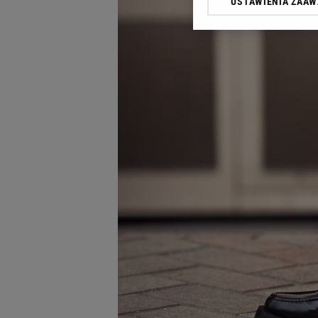
USTAWIENIA ZAA
Klikając „Akceptuję” wyra
Zaufanych Partnerów i A
dotyczące plików cookie,
odnośnik „Ustawienia pr
plików cookie możliwa je
My, nasi Zaufani Partne
Użycie dokładnych danych
Przechowywanie informacji
badnie odbiorców i uleps