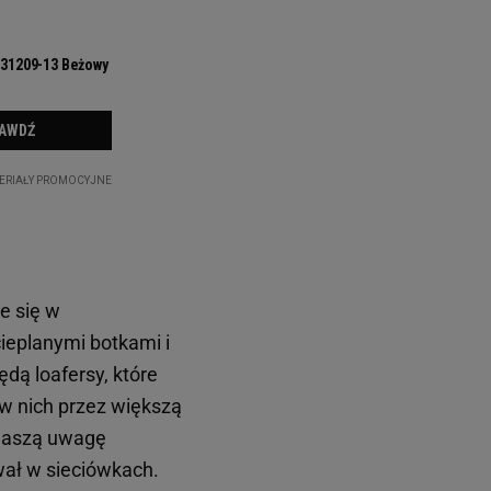
e się w
ieplanymi botkami i
dą loafersy, które
 w nich przez większą
. Naszą uwagę
wał w sieciówkach.