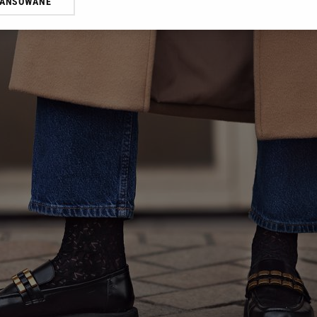
WANSOWANE
żasz też zgodę na zainstalowanie i przechowywanie plików cookie Gazeta.p
gora S.A. na Twoim urządzeniu końcowym. Możesz w każdej chwili zmien
 wywołując narzędzie do zarządzania twoimi preferencjami dot. przetw
ywatności ” w stopce serwisu i przechodząc do „Ustawień Zaawansowan
st także za pomocą ustawień przeglądarki.
rzy i Agora S.A. możemy przetwarzać dane osobowe w następujących cel
 geolokalizacyjnych. Aktywne skanowanie charakterystyki urządzenia do
 na urządzeniu lub dostęp do nich. Spersonalizowane reklamy i treści, p
zanie usług.
Lista Zaufanych Partnerów