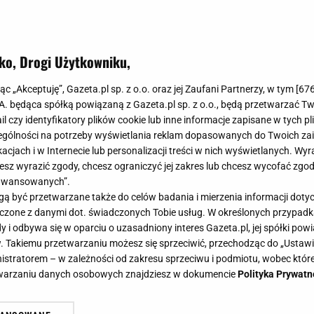
ko, Drogi Użytkowniku,
ziemy nosić wiosną. Kupisz je na w
jąc „Akceptuję”, Gazeta.pl sp. z o.o. oraz jej Zaufani Partnerzy, w tym [
67
 - Chronią przed zimnem i wilgocią
.A. będąca spółką powiązaną z Gazeta.pl sp. z o.o., będą przetwarzać T
ail czy identyfikatory plików cookie lub inne informacje zapisane w tych p
gólności na potrzeby wyświetlania reklam dopasowanych do Twoich zain
acjach i w Internecie lub personalizacji treści w nich wyświetlanych. Wyr
cesz wyrazić zgody, chcesz ograniczyć jej zakres lub chcesz wycofać zgo
aawansowanych”.
owa aura już za nami. Pora więc na przegląd perełek, k
 być przetwarzane także do celów badania i mierzenia informacji dot
sny. Skórzane lordsy to must have każdej fashionistki. P
 łączone z danymi dot. świadczonych Tobie usług. W określonych przypad
z znajdziesz je w ofercie polskich marek. Ceny zaskaku
i odbywa się w oparciu o uzasadniony interes Gazeta.pl, jej spółki powi
. Takiemu przetwarzaniu możesz się sprzeciwić, przechodząc do „Ust
nistratorem – w zależności od zakresu sprzeciwu i podmiotu, wobec które
etwarzaniu danych osobowych znajdziesz w dokumencie
Polityka Prywatn