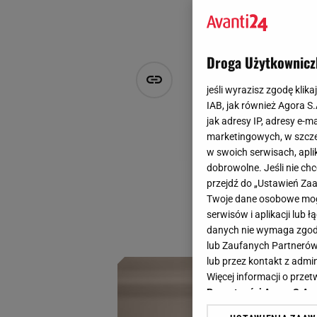
Droga Użytkownicz
Te buty będ
jeśli wyrazisz zgodę klika
połowę ceny
IAB, jak również Agora S
jak adresy IP, adresy e-m
marketingowych, w szcze
Aleksandra Mintus
w swoich serwisach, aplik
27 stycznia 2025, 14:05
dobrowolne. Jeśli nie ch
przejdź do „Ustawień Z
Wydaje się, że zim
Twoje dane osobowe mogą
na ulicach tej wio
serwisów i aplikacji lub
za oceanem, a tera
danych nie wymaga zgody 
lub Zaufanych Partnerów
lub przez kontakt z admi
Więcej informacji o prz
Prywatności Agora S.A.