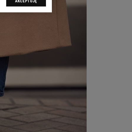
AKCEPTUJĘ
l sp. z o.o., jej
ić swoje preferencje
arzania danych poprzez
ych”. Zmiana ustawień
ach:
 celów identyfikacji.
omiar reklam i treści,