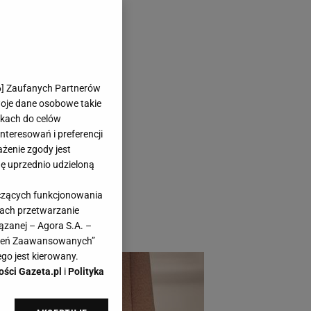
yprzedaży za
6
] Zaufanych Partnerów
woje dane osobowe takie
likach do celów
teresowań i preferencji
ażenie zgody jest
dę uprzednio udzieloną
tóre będą królować
yczących funkcjonowania
okochały je kobiety
kach przetwarzanie
ją!
ązanej – Agora S.A. –
awień Zaawansowanych”
go jest kierowany.
ości Gazeta.pl
i
Polityka