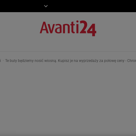
ZIECKO
MOTO
ki
Te buty będziemy nosić wiosną. Kupisz je na wyprzedaży za połowę ceny - Chro