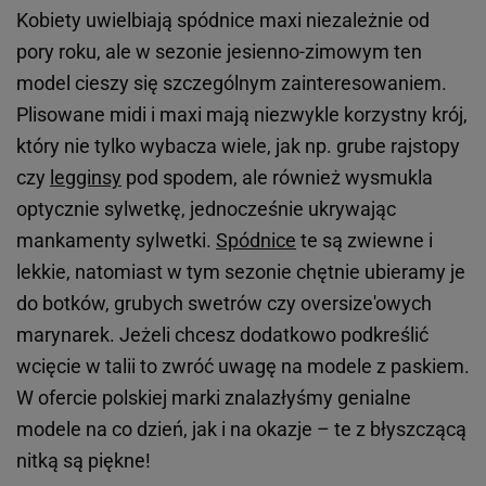
Kobiety uwielbiają spódnice maxi niezależnie od
pory roku, ale w sezonie jesienno-zimowym ten
model cieszy się szczególnym zainteresowaniem.
Plisowane midi i maxi mają niezwykle korzystny krój,
który nie tylko wybacza wiele, jak np. grube rajstopy
czy
legginsy
pod spodem, ale również wysmukla
optycznie sylwetkę, jednocześnie ukrywając
mankamenty sylwetki.
Spódnice
te są zwiewne i
lekkie, natomiast w tym sezonie chętnie ubieramy je
do botków, grubych swetrów czy oversize'owych
marynarek. Jeżeli chcesz dodatkowo podkreślić
wcięcie w talii to zwróć uwagę na modele z paskiem.
W ofercie polskiej marki znalazłyśmy genialne
modele na co dzień, jak i na okazje – te z błyszczącą
nitką są piękne!