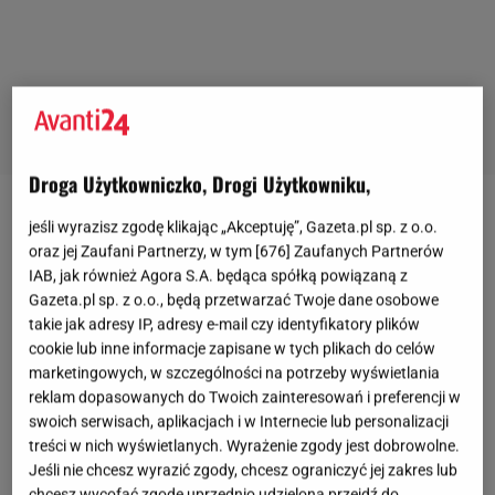
Droga Użytkowniczko, Drogi Użytkowniku,
Spódnice na sezon jesienno-zimowy: plisowane
jeśli wyrazisz zgodę klikając „Akceptuję”, Gazeta.pl sp. z o.o.
oraz jej Zaufani Partnerzy, w tym [
676
] Zaufanych Partnerów
midi i maxi
IAB, jak również Agora S.A. będąca spółką powiązaną z
Gazeta.pl sp. z o.o., będą przetwarzać Twoje dane osobowe
takie jak adresy IP, adresy e-mail czy identyfikatory plików
cookie lub inne informacje zapisane w tych plikach do celów
marketingowych, w szczególności na potrzeby wyświetlania
reklam dopasowanych do Twoich zainteresowań i preferencji w
swoich serwisach, aplikacjach i w Internecie lub personalizacji
treści w nich wyświetlanych. Wyrażenie zgody jest dobrowolne.
Jeśli nie chcesz wyrazić zgody, chcesz ograniczyć jej zakres lub
chcesz wycofać zgodę uprzednio udzieloną przejdź do