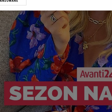
WANSOWANE
żasz też zgodę na zainstalowanie i przechowywanie plików cookie Gazeta.p
gora S.A. na Twoim urządzeniu końcowym. Możesz w każdej chwili zmien
 wywołując narzędzie do zarządzania twoimi preferencjami dot. przetw
ywatności ” w stopce serwisu i przechodząc do „Ustawień Zaawansowan
st także za pomocą ustawień przeglądarki.
rzy i Agora S.A. możemy przetwarzać dane osobowe w następujących cel
 geolokalizacyjnych. Aktywne skanowanie charakterystyki urządzenia do
 na urządzeniu lub dostęp do nich. Spersonalizowane reklamy i treści, p
zanie usług.
Lista Zaufanych Partnerów