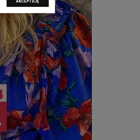
AKCEPTUJĘ
l sp. z o.o., jej
ić swoje preferencje
arzania danych poprzez
ych”. Zmiana ustawień
ach:
 celów identyfikacji.
omiar reklam i treści,