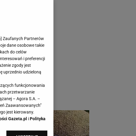
kwiaty
6
] Zaufanych Partnerów
etkę
woje dane osobowe takie
likach do celów
teresowań i preferencji
ażenie zgody jest
dę uprzednio udzieloną
 garderoby. Dzisiaj
yczących funkcjonowania
obiety! Modele mini,
kach przetwarzanie
propozycje!
ązanej – Agora S.A. –
awień Zaawansowanych”
go jest kierowany.
ości Gazeta.pl
i
Polityka