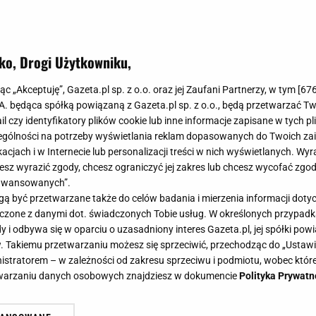
ko, Drogi Użytkowniku,
modne wzory na jesień. Sukienki w 
jąc „Akceptuję”, Gazeta.pl sp. z o.o. oraz jej Zaufani Partnerzy, w tym [
67
 rządzą! Sprytnie wymodelują sylw
.A. będąca spółką powiązaną z Gazeta.pl sp. z o.o., będą przetwarzać T
ail czy identyfikatory plików cookie lub inne informacje zapisane w tych p
gólności na potrzeby wyświetlania reklam dopasowanych do Twoich zain
acjach i w Internecie lub personalizacji treści w nich wyświetlanych. Wyr
cesz wyrazić zgody, chcesz ograniczyć jej zakres lub chcesz wycofać zgo
aawansowanych”.
zory na jesień widać praktycznie na każdym elemencie
 być przetwarzane także do celów badania i mierzenia informacji dot
ienkach, które są totalnym must have w szafie każdej k
 łączone z danymi dot. świadczonych Tobie usług. W określonych przypad
ecają się do stylizacji na każdą okazję. Sprawdź nasze 
i odbywa się w oparciu o uzasadniony interes Gazeta.pl, jej spółki powi
. Takiemu przetwarzaniu możesz się sprzeciwić, przechodząc do „Ust
nistratorem – w zależności od zakresu sprzeciwu i podmiotu, wobec które
etwarzaniu danych osobowych znajdziesz w dokumencie
Polityka Prywatn