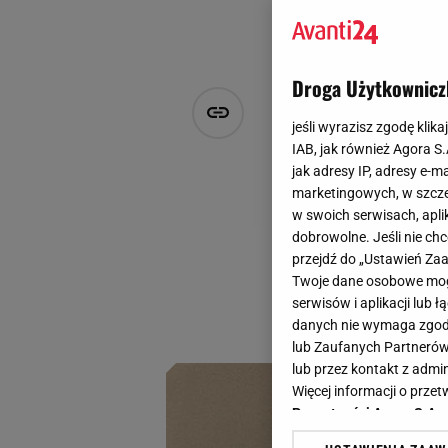
Droga Użytkownicz
"Sezon na" 
jeśli wyrazisz zgodę klika
niezmiennie
IAB, jak również Agora S
jak adresy IP, adresy e-m
marketingowych, w szcze
Natalia Szyperek
w swoich serwisach, aplik
1 października 2024, 08:00
dobrowolne. Jeśli nie ch
przejdź do „Ustawień Z
"Sezon na" modne w
Twoje dane osobowe mogą
skupimy się na suk
serwisów i aplikacji lub
midi oraz maxi pol
danych nie wymaga zgody 
lub Zaufanych Partnerów
lub przez kontakt z admi
Więcej informacji o prz
Prywatności Agora S.A.