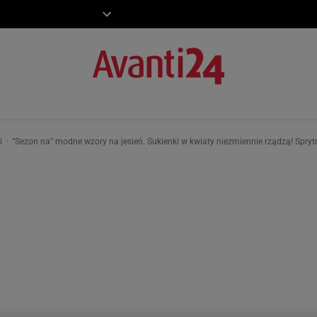
ZIECKO
MOTO
ki
"Sezon na" modne wzory na jesień. Sukienki w kwiaty niezmiennie rządzą! Spry