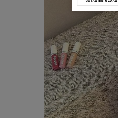
USTAWIENIA ZAA
Klikając „Akceptuję” wyra
Zaufanych Partnerów i A
dotyczące plików cookie,
odnośnik „Ustawienia pr
plików cookie możliwa je
My, nasi Zaufani Partne
Użycie dokładnych danych
Przechowywanie informacji
badnie odbiorców i uleps