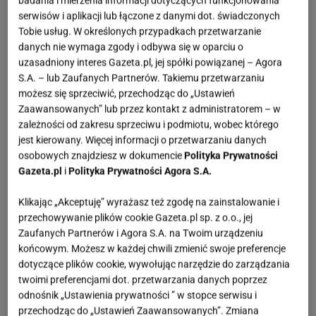
badania i mierzenia informacji dotyczących funkcjonowania
serwisów i aplikacji lub łączone z danymi dot. świadczonych
Tobie usług. W określonych przypadkach przetwarzanie
danych nie wymaga zgody i odbywa się w oparciu o
uzasadniony interes Gazeta.pl, jej spółki powiązanej – Agora
S.A. – lub Zaufanych Partnerów. Takiemu przetwarzaniu
możesz się sprzeciwić, przechodząc do „Ustawień
Zaawansowanych” lub przez kontakt z administratorem – w
zależności od zakresu sprzeciwu i podmiotu, wobec którego
jest kierowany. Więcej informacji o przetwarzaniu danych
osobowych znajdziesz w dokumencie
Polityka Prywatności
Gazeta.pl
i
Polityka Prywatności Agora S.A.
Klikając „Akceptuję” wyrażasz też zgodę na zainstalowanie i
przechowywanie plików cookie Gazeta.pl sp. z o.o., jej
Zaufanych Partnerów i Agora S.A. na Twoim urządzeniu
końcowym. Możesz w każdej chwili zmienić swoje preferencje
dotyczące plików cookie, wywołując narzędzie do zarządzania
twoimi preferencjami dot. przetwarzania danych poprzez
odnośnik „Ustawienia prywatności ” w stopce serwisu i
przechodząc do „Ustawień Zaawansowanych”. Zmiana