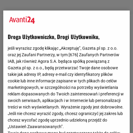
"Sezon na" swetry znanych marek: rozpinane
Droga Użytkowniczko, Drogi Użytkowniku,
"Sezon na" swetry znanych marek
rozkręca się na
jeśli wyrazisz zgodę klikając „Akceptuję”, Gazeta.pl sp. z o.o.
dobre! Jest to spowodowane nie tylko nadchodzącą
oraz jej Zaufani Partnerzy, w tym [
676
] Zaufanych Partnerów
jesienią, ale i podążaniem za trendami. Do wyboru
IAB, jak również Agora S.A. będąca spółką powiązaną z
Gazeta.pl sp. z o.o., będą przetwarzać Twoje dane osobowe
masz najróżniejsze modele, a więc z pewnością
takie jak adresy IP, adresy e-mail czy identyfikatory plików
znajdziesz coś dla siebie. Tym razem przychodzimy
cookie lub inne informacje zapisane w tych plikach do celów
z propozycjami damskimi i męskimi, które świetnie
marketingowych, w szczególności na potrzeby wyświetlania
podkręcą każdą stylizację. Bardzo praktyczne i
reklam dopasowanych do Twoich zainteresowań i preferencji w
swoich serwisach, aplikacjach i w Internecie lub personalizacji
efektowne są swetry rozpinane - czy to na zamek,
treści w nich wyświetlanych. Wyrażenie zgody jest dobrowolne.
czy guziki. Możesz skompletować z nimi stylizację
Jeśli nie chcesz wyrazić zgody, chcesz ograniczyć jej zakres lub
na cebulkę, jeśli
pogoda
zmienia się z godziny na
chcesz wycofać zgodę uprzednio udzieloną przejdź do
„Ustawień Zaawansowanych”.
godzinę. Warto postawić na swetry w stonowanych