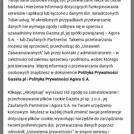
Twoje dane osobowe mogą być przetwarzane także do celów
kolorach, typu szarość czy biel - z łatwością
badania i mierzenia informacji dotyczących funkcjonowania
zestawisz je z innymi barwami! Sprawdź nasze
serwisów i aplikacji lub łączone z danymi dot. świadczonych
Tobie usług. W określonych przypadkach przetwarzanie
propozycje.
danych nie wymaga zgody i odbywa się w oparciu o
uzasadniony interes Gazeta.pl, jej spółki powiązanej – Agora
S.A. – lub Zaufanych Partnerów. Takiemu przetwarzaniu
możesz się sprzeciwić, przechodząc do „Ustawień
Zaawansowanych” lub przez kontakt z administratorem – w
zależności od zakresu sprzeciwu i podmiotu, wobec którego
jest kierowany. Więcej informacji o przetwarzaniu danych
osobowych znajdziesz w dokumencie
Polityka Prywatności
Gazeta.pl
i
Polityka Prywatności Agora S.A.
Klikając „Akceptuję” wyrażasz też zgodę na zainstalowanie i
przechowywanie plików cookie Gazeta.pl sp. z o.o., jej
Zaufanych Partnerów i Agora S.A. na Twoim urządzeniu
końcowym. Możesz w każdej chwili zmienić swoje preferencje
dotyczące plików cookie, wywołując narzędzie do zarządzania
twoimi preferencjami dot. przetwarzania danych poprzez
odnośnik „Ustawienia prywatności ” w stopce serwisu i