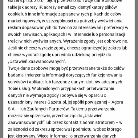
Gazeta.pl sp. z o.o., będą przetwarzać Twoje dane osobowe
takie jak adresy IP, adresy e-mail czy identyfikatory plików
cookie lub inne informacje zapisane w tych plikach do celów
marketingowych, w szczególności na potrzeby wyświetlania
reklam dopasowanych do Twoich zainteresowań i preferencji w
swoich serwisach, aplikacjach i w Internecie lub personalizacji
treści w nich wyświetlanych. Wyrażenie zgody jest dobrowolne.
Jeśli nie chcesz wyrazić zgody, chcesz ograniczyć jej zakres lub
chcesz wycofać zgodę uprzednio udzieloną przejdź do
„Ustawień Zaawansowanych”.
Twoje dane osobowe mogą być przetwarzane także do celów
badania i mierzenia informacji dotyczących funkcjonowania
serwisów i aplikacji lub łączone z danymi dot. świadczonych
Tobie usług. W określonych przypadkach przetwarzanie
danych nie wymaga zgody i odbywa się w oparciu o
uzasadniony interes Gazeta.pl, jej spółki powiązanej – Agora
S.A. – lub Zaufanych Partnerów. Takiemu przetwarzaniu
możesz się sprzeciwić, przechodząc do „Ustawień
Zaawansowanych” lub przez kontakt z administratorem – w
zależności od zakresu sprzeciwu i podmiotu, wobec którego
jest kierowany. Więcej informacji o przetwarzaniu danych