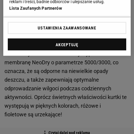
reklam i treści, badnie odbiorców i ulepszanie usług.
Lista Zaufanych Partnerów
Jesienią ciężko obyć się bez porządnej kurtki
przeciwdeszczowej. Jaka powinna być idealna
USTAWIENIA ZAAWANSOWANE
kurtka na deszcz? Warto zwrócić na oznaczenia
producenta dotyczące posiadanej przez nią
AKCEPTUJĘ
membrany. Modele z 4F zostały wyposażone w
membranę NeoDry o parametrze 5000/3000, co
oznacza, że są odporne na niewielkie opady
deszczu, a także zapewniają optymalne
odprowadzanie wilgoci podczas codziennych
aktywności. Oprócz świetnych właściwości kurtki te
występują w pięknych kolorach, różowe i
fioletowe są urzekające!