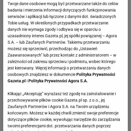
Twoje dane osobowe mogą być przetwarzane także do celów
stylizacjach boho. Z kolei w zestawieniu z elegancką
badania i mierzenia informacji dotyczących funkcjonowania
sukienką na wieczór, kolczyki z subtelną zawieszką
serwisów i aplikacji lub łączone z danymi dot. świadczonych
staną się wysublimowanym dodatkiem, który
Tobie usług. W określonych przypadkach przetwarzanie
danych nie wymaga zgody i odbywa się w oparciu o
przyciągnie spojrzenia.
uzasadniony interes Gazeta.pl, jej spółki powiązanej – Agora
S.A. – lub Zaufanych Partnerów. Takiemu przetwarzaniu
możesz się sprzeciwić, przechodząc do „Ustawień
Zaawansowanych” lub przez kontakt z administratorem – w
zależności od zakresu sprzeciwu i podmiotu, wobec którego
jest kierowany. Więcej informacji o przetwarzaniu danych
osobowych znajdziesz w dokumencie
Polityka Prywatności
Gazeta.pl
i
Polityka Prywatności Agora S.A.
Klikając „Akceptuję” wyrażasz też zgodę na zainstalowanie i
przechowywanie plików cookie Gazeta.pl sp. z o.o., jej
Zaufanych Partnerów i Agora S.A. na Twoim urządzeniu
końcowym. Możesz w każdej chwili zmienić swoje preferencje
dotyczące plików cookie, wywołując narzędzie do zarządzania
twoimi preferencjami dot. przetwarzania danych poprzez