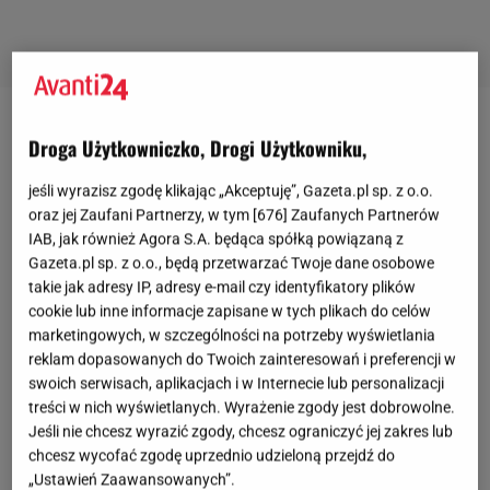
Elegancja z nutą fantazji
Droga Użytkowniczko, Drogi Użytkowniku,
W ostatnich latach kolczyki kółka przeżywają
jeśli wyrazisz zgodę klikając „Akceptuję”, Gazeta.pl sp. z o.o.
oraz jej Zaufani Partnerzy, w tym [
676
] Zaufanych Partnerów
prawdziwy renesans. Pojawiają się w różnych
IAB, jak również Agora S.A. będąca spółką powiązaną z
rozmiarach, z różnymi dodatkami i w nowoczesnych
Gazeta.pl sp. z o.o., będą przetwarzać Twoje dane osobowe
odsłonach, ale nie tracą przy tym swojego
takie jak adresy IP, adresy e-mail czy identyfikatory plików
cookie lub inne informacje zapisane w tych plikach do celów
ponadczasowego charakteru.
Kolczyki
koła z
marketingowych, w szczególności na potrzeby wyświetlania
zawieszkami
to doskonała propozycja dla
kobiet
,
reklam dopasowanych do Twoich zainteresowań i preferencji w
które pragną połączyć klasykę z nutą oryginalności.
swoich serwisach, aplikacjach i w Internecie lub personalizacji
treści w nich wyświetlanych. Wyrażenie zgody jest dobrowolne.
Zawieszki w formie perły, czy masy perłowej nadają
Jeśli nie chcesz wyrazić zgody, chcesz ograniczyć jej zakres lub
kolczykom indywidualny charakter i dodają finezji.
chcesz wycofać zgodę uprzednio udzieloną przejdź do
Ten rodzaj kolczyków świetnie sprawdzi się w
„Ustawień Zaawansowanych”.