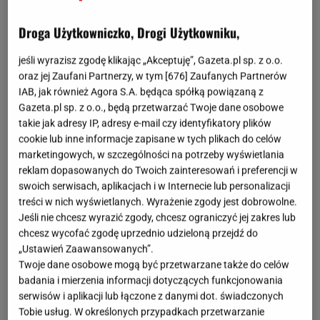
Droga Użytkowniczko, Drogi Użytkowniku,
jeśli wyrazisz zgodę klikając „Akceptuję”, Gazeta.pl sp. z o.o.
oraz jej Zaufani Partnerzy, w tym [
676
] Zaufanych Partnerów
IAB, jak również Agora S.A. będąca spółką powiązaną z
Gazeta.pl sp. z o.o., będą przetwarzać Twoje dane osobowe
takie jak adresy IP, adresy e-mail czy identyfikatory plików
cookie lub inne informacje zapisane w tych plikach do celów
marketingowych, w szczególności na potrzeby wyświetlania
reklam dopasowanych do Twoich zainteresowań i preferencji w
swoich serwisach, aplikacjach i w Internecie lub personalizacji
treści w nich wyświetlanych. Wyrażenie zgody jest dobrowolne.
Jeśli nie chcesz wyrazić zgody, chcesz ograniczyć jej zakres lub
chcesz wycofać zgodę uprzednio udzieloną przejdź do
„Ustawień Zaawansowanych”.
Twoje dane osobowe mogą być przetwarzane także do celów
badania i mierzenia informacji dotyczących funkcjonowania
serwisów i aplikacji lub łączone z danymi dot. świadczonych
Tobie usług. W określonych przypadkach przetwarzanie