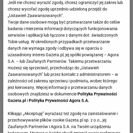
Jeśli nie chcesz wyrazić zgody, chcesz ograniczyć jej zakres lub
chcesz wycofać zgodę uprzednio udzieloną przejdź do
„Ustawień Zaawansowanych”.
Twoje dane osobowe mogą być przetwarzane także do celów
badania i mierzenia informacji dotyczących funkcjonowania
serwisów i aplikacji lub łączone z danymi dot. świadczonych
Tobie usług. W określonych przypadkach przetwarzanie
danych nie wymaga zgody i odbywa się w oparciu o
uzasadniony interes Gazeta.pl, jej spółki powiązanej – Agora
S.A. – lub Zaufanych Partnerów. Takiemu przetwarzaniu
możesz się sprzeciwić, przechodząc do „Ustawień
Zaawansowanych” lub przez kontakt z administratorem – w
zależności od zakresu sprzeciwu i podmiotu, wobec którego
jest kierowany. Więcej informacji o przetwarzaniu danych
osobowych znajdziesz w dokumencie
Polityka Prywatności
Gazeta.pl
i
Polityka Prywatności Agora S.A.
Klikając „Akceptuję” wyrażasz też zgodę na zainstalowanie i
przechowywanie plików cookie Gazeta.pl sp. z o.o., jej
Zaufanych Partnerów i Agora S.A. na Twoim urządzeniu