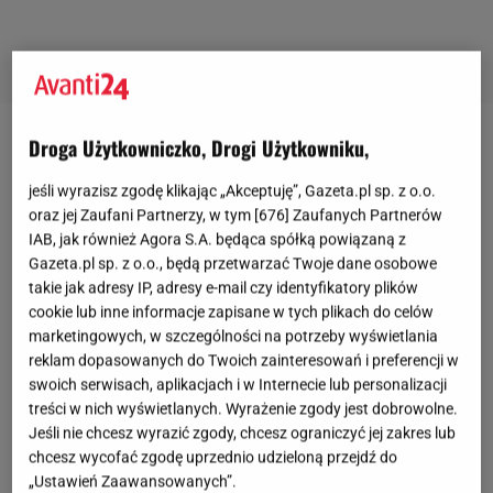
Droga Użytkowniczko, Drogi Użytkowniku,
Brokatowe czółenka polskiej marki robią furorę na
ulicach!
jeśli wyrazisz zgodę klikając „Akceptuję”, Gazeta.pl sp. z o.o.
oraz jej Zaufani Partnerzy, w tym [
676
] Zaufanych Partnerów
IAB, jak również Agora S.A. będąca spółką powiązaną z
Gazeta.pl sp. z o.o., będą przetwarzać Twoje dane osobowe
takie jak adresy IP, adresy e-mail czy identyfikatory plików
cookie lub inne informacje zapisane w tych plikach do celów
marketingowych, w szczególności na potrzeby wyświetlania
reklam dopasowanych do Twoich zainteresowań i preferencji w
swoich serwisach, aplikacjach i w Internecie lub personalizacji
treści w nich wyświetlanych. Wyrażenie zgody jest dobrowolne.
Jeśli nie chcesz wyrazić zgody, chcesz ograniczyć jej zakres lub
chcesz wycofać zgodę uprzednio udzieloną przejdź do
„Ustawień Zaawansowanych”.