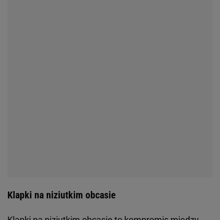
Klapki na niziutkim obcasie
Klapki na niziutkim obcasie to kompromis między