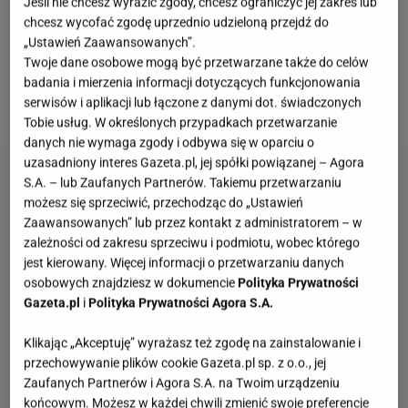
spotkania biznesowe. Doskonale komponują się z
Jeśli nie chcesz wyrazić zgody, chcesz ograniczyć jej zakres lub
chcesz wycofać zgodę uprzednio udzieloną przejdź do
sukienkami
, spódnicami, a nawet eleganckimi
„Ustawień Zaawansowanych”.
spodniami. Ten piękny model na średnim obcasie o
Twoje dane osobowe mogą być przetwarzane także do celów
wysokości 5 cm, w kolorze nude to uniwersalna
badania i mierzenia informacji dotyczących funkcjonowania
serwisów i aplikacji lub łączone z danymi dot. świadczonych
opcja, która doda klasy każdej stylizacji.
Tobie usług. W określonych przypadkach przetwarzanie
danych nie wymaga zgody i odbywa się w oparciu o
uzasadniony interes Gazeta.pl, jej spółki powiązanej – Agora
S.A. – lub Zaufanych Partnerów. Takiemu przetwarzaniu
możesz się sprzeciwić, przechodząc do „Ustawień
Zaawansowanych” lub przez kontakt z administratorem – w
zależności od zakresu sprzeciwu i podmiotu, wobec którego
jest kierowany. Więcej informacji o przetwarzaniu danych
osobowych znajdziesz w dokumencie
Polityka Prywatności
Gazeta.pl
i
Polityka Prywatności Agora S.A.
Klikając „Akceptuję” wyrażasz też zgodę na zainstalowanie i
przechowywanie plików cookie Gazeta.pl sp. z o.o., jej
Zaufanych Partnerów i Agora S.A. na Twoim urządzeniu
końcowym. Możesz w każdej chwili zmienić swoje preferencje