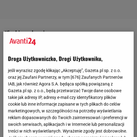
Klapki na obcasie
Klapki na obcasie to idealne rozwiązanie dla
kobiet
,
które cenią sobie elegancję i styl, nie rezygnując przy
Droga Użytkowniczko, Drogi Użytkowniku,
tym z komfortu. Klapki te charakteryzują
jeśli wyrazisz zgodę klikając „Akceptuję”, Gazeta.pl sp. z o.o.
się klasycznym designem, który sprawia, że można
oraz jej Zaufani Partnerzy, w tym [
676
] Zaufanych Partnerów
je dopasować do wielu stylizacji. Lasocki stawia na
IAB, jak również Agora S.A. będąca spółką powiązaną z
Gazeta.pl sp. z o.o., będą przetwarzać Twoje dane osobowe
wysokiej jakości skórę naturalną, co gwarantuje
takie jak adresy IP, adresy e-mail czy identyfikatory plików
wytrzymałość i wygodę noszenia. Wewnętrzna
cookie lub inne informacje zapisane w tych plikach do celów
wyściółka z miękkiego materiału zapewnia komfort,
marketingowych, w szczególności na potrzeby wyświetlania
reklam dopasowanych do Twoich zainteresowań i preferencji w
nawet przy dłuższym użytkowaniu. Klapki na
swoich serwisach, aplikacjach i w Internecie lub personalizacji
obcasie są idealne na letnie przyjęcia, kolacje czy
treści w nich wyświetlanych. Wyrażenie zgody jest dobrowolne.