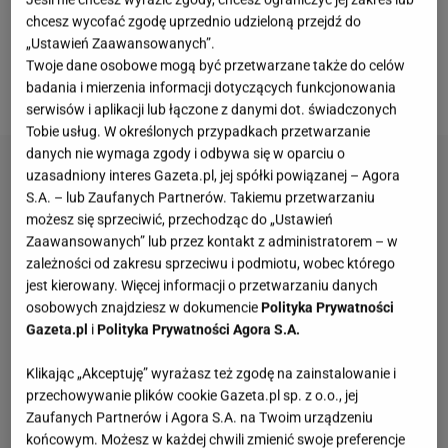
naprawdę jednym z najpopularniejszych, jeśli chodzi
chcesz wycofać zgodę uprzednio udzieloną przejdź do
o buty na wiosnę i lato. Nic dziwnego bo my je
„Ustawień Zaawansowanych”.
uwielbiamy i mamy nadzieję, że tobie również
Twoje dane osobowe mogą być przetwarzane także do celów
badania i mierzenia informacji dotyczących funkcjonowania
przypadną do gustu. Sprawdź nasze propozycje!
serwisów i aplikacji lub łączone z danymi dot. świadczonych
Tobie usług. W określonych przypadkach przetwarzanie
danych nie wymaga zgody i odbywa się w oparciu o
uzasadniony interes Gazeta.pl, jej spółki powiązanej – Agora
S.A. – lub Zaufanych Partnerów. Takiemu przetwarzaniu
możesz się sprzeciwić, przechodząc do „Ustawień
Zaawansowanych” lub przez kontakt z administratorem – w
zależności od zakresu sprzeciwu i podmiotu, wobec którego
jest kierowany. Więcej informacji o przetwarzaniu danych
osobowych znajdziesz w dokumencie
Polityka Prywatności
Gazeta.pl
i
Polityka Prywatności Agora S.A.
Klikając „Akceptuję” wyrażasz też zgodę na zainstalowanie i
przechowywanie plików cookie Gazeta.pl sp. z o.o., jej
Zaufanych Partnerów i Agora S.A. na Twoim urządzeniu
końcowym. Możesz w każdej chwili zmienić swoje preferencje