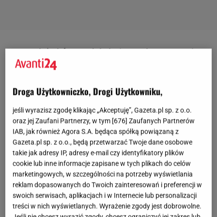
Wyprzedaż skórzanych balerin: modne zawsze i
wszędzie
Droga Użytkowniczko, Drogi Użytkowniku,
Damskie skórzane baleriny są nie tylko modnym
dodatkiem
do stylizacji, ale także praktycznym i
jeśli wyrazisz zgodę klikając „Akceptuję”, Gazeta.pl sp. z o.o.
wszechstronnym obuwiem oferującym komfort, styl
oraz jej Zaufani Partnerzy, w tym [
676
] Zaufanych Partnerów
IAB, jak również Agora S.A. będąca spółką powiązaną z
i trwałość. Ich uniwersalność sprawia, że są one
Gazeta.pl sp. z o.o., będą przetwarzać Twoje dane osobowe
nieodłącznym elementem szafy każdej kobiety,
takie jak adresy IP, adresy e-mail czy identyfikatory plików
która ceni sobie elegancję i wygodę w równym
cookie lub inne informacje zapisane w tych plikach do celów
marketingowych, w szczególności na potrzeby wyświetlania
stopniu. Dlatego nie ma wątpliwości, że baleriny
reklam dopasowanych do Twoich zainteresowań i preferencji w
pozostaną ważnym elementem
mody
damskiej
swoich serwisach, aplikacjach i w Internecie lub personalizacji
jeszcze na wiele sezonów. Ten model jest tak
treści w nich wyświetlanych. Wyrażenie zgody jest dobrowolne.
Jeśli nie chcesz wyrazić zgody, chcesz ograniczyć jej zakres lub