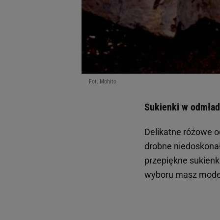
Fot. Mohito
Sukienki w odmład
Delikatne różowe 
drobne niedoskonał
przepiękne sukienki
wyboru masz modele 