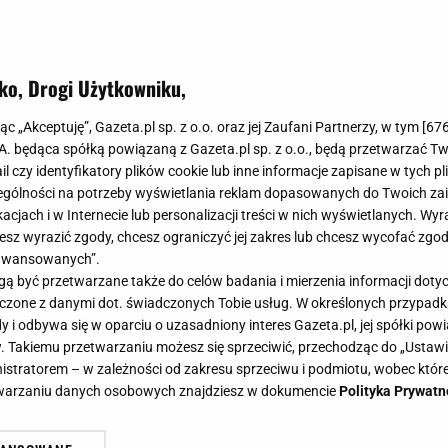
ko, Drogi Użytkowniku,
tych kolorach odejmą ci lat! Wybie
jąc „Akceptuję”, Gazeta.pl sp. z o.o. oraz jej Zaufani Partnerzy, w tym [
67
iosnę [przegląd]
.A. będąca spółką powiązaną z Gazeta.pl sp. z o.o., będą przetwarzać T
ail czy identyfikatory plików cookie lub inne informacje zapisane w tych p
gólności na potrzeby wyświetlania reklam dopasowanych do Twoich zain
acjach i w Internecie lub personalizacji treści w nich wyświetlanych. Wyr
cesz wyrazić zgody, chcesz ograniczyć jej zakres lub chcesz wycofać zgo
aawansowanych”.
ających kolorach robią furorę wiosną! Nie tylko odejmą
 być przetwarzane także do celów badania i mierzenia informacji dot
ci na każdą okazję. Wybraliśmy świetne modele, w któr
 łączone z danymi dot. świadczonych Tobie usług. W określonych przypad
 dolarów. Sprawdź nasz przegląd!
i odbywa się w oparciu o uzasadniony interes Gazeta.pl, jej spółki powi
. Takiemu przetwarzaniu możesz się sprzeciwić, przechodząc do „Ust
nistratorem – w zależności od zakresu sprzeciwu i podmiotu, wobec które
etwarzaniu danych osobowych znajdziesz w dokumencie
Polityka Prywatn