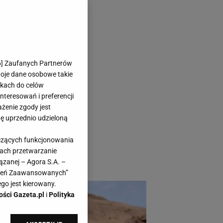
ramy idealne
6
] Zaufanych Partnerów
woje dane osobowe takie
likach do celów
teresowań i preferencji
ażenie zgody jest
dę uprzednio udzieloną
 lat, ale dodadzą
yczących funkcjonowania
ych będziesz
kach przetwarzanie
ązanej – Agora S.A. –
awień Zaawansowanych”
go jest kierowany.
ości Gazeta.pl
i
Polityka