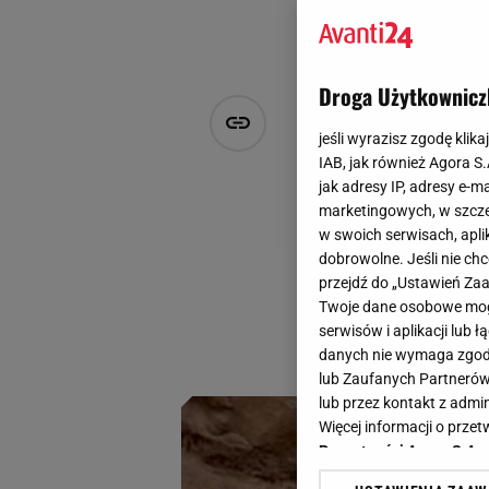
Droga Użytkownicz
Sukienki w 
jeśli wyrazisz zgodę klika
modele na w
IAB, jak również Agora S
jak adresy IP, adresy e-m
marketingowych, w szcze
Natalia Szyperek
w swoich serwisach, aplik
1 maja 2024, 09:20
dobrowolne. Jeśli nie ch
przejdź do „Ustawień Z
Sukienki w odmładz
Twoje dane osobowe mogą
świeżości i lekkoś
serwisów i aplikacji lub
wyglądać jak miion
danych nie wymaga zgody 
lub Zaufanych Partnerów
lub przez kontakt z admi
Więcej informacji o prz
Prywatności Agora S.A.