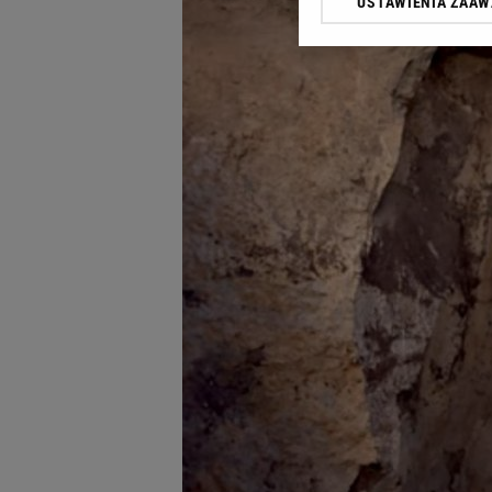
USTAWIENIA ZAA
Klikając „Akceptuję” wyra
Zaufanych Partnerów i A
dotyczące plików cookie,
odnośnik „Ustawienia pr
plików cookie możliwa je
My, nasi Zaufani Partne
Użycie dokładnych danych
Przechowywanie informacji
badnie odbiorców i uleps