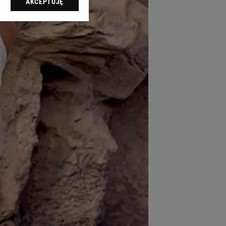
AKCEPTUJĘ
l sp. z o.o., jej
ić swoje preferencje
arzania danych poprzez
ych”. Zmiana ustawień
ach:
 celów identyfikacji.
omiar reklam i treści,