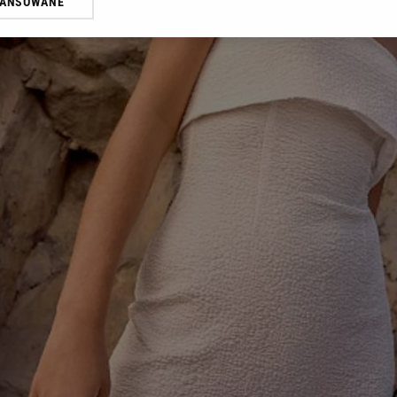
WANSOWANE
żasz też zgodę na zainstalowanie i przechowywanie plików cookie Gazeta.p
gora S.A. na Twoim urządzeniu końcowym. Możesz w każdej chwili zmien
 wywołując narzędzie do zarządzania twoimi preferencjami dot. przetw
ywatności ” w stopce serwisu i przechodząc do „Ustawień Zaawansowan
st także za pomocą ustawień przeglądarki.
rzy i Agora S.A. możemy przetwarzać dane osobowe w następujących cel
 geolokalizacyjnych. Aktywne skanowanie charakterystyki urządzenia do
 na urządzeniu lub dostęp do nich. Spersonalizowane reklamy i treści, p
zanie usług.
Lista Zaufanych Partnerów