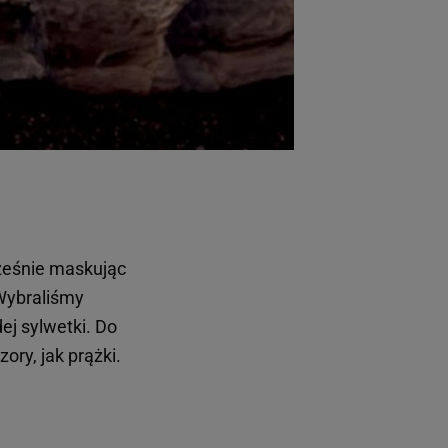
cześnie maskując
 Wybraliśmy
ej sylwetki. Do
ory, jak prążki.