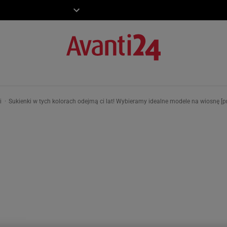
ZIECKO
MOTO
ki
Sukienki w tych kolorach odejmą ci lat! Wybieramy idealne modele na wiosnę [p