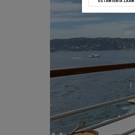
USTAWIENIA ZAA
Klikając „Akceptuję” wyra
Zaufanych Partnerów i A
dotyczące plików cookie,
odnośnik „Ustawienia pr
plików cookie możliwa je
My, nasi Zaufani Partne
Użycie dokładnych danych
Przechowywanie informacji
badnie odbiorców i uleps