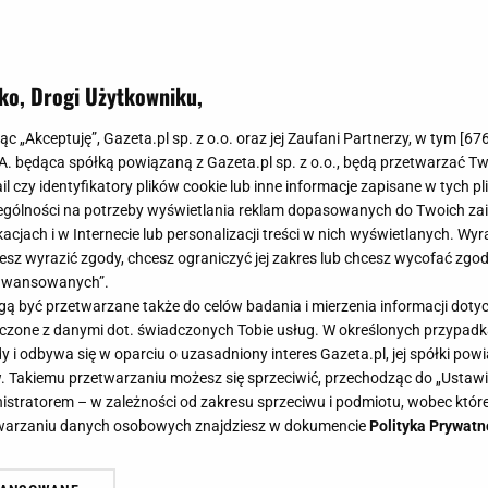
ko, Drogi Użytkowniku,
zuli na wiosne-lato z dobrym skła
jąc „Akceptuję”, Gazeta.pl sp. z o.o. oraz jej Zaufani Partnerzy, w tym [
67
z Diverse
.A. będąca spółką powiązaną z Gazeta.pl sp. z o.o., będą przetwarzać T
ail czy identyfikatory plików cookie lub inne informacje zapisane w tych p
gólności na potrzeby wyświetlania reklam dopasowanych do Twoich zain
acjach i w Internecie lub personalizacji treści w nich wyświetlanych. Wyr
cesz wyrazić zgody, chcesz ograniczyć jej zakres lub chcesz wycofać zgo
aawansowanych”.
to must każdej kobiecej szafy, wiosną i latem szczególn
 być przetwarzane także do celów badania i mierzenia informacji dot
ędu na swobodny krój i przewiewność. Ważne, aby wybr
 łączone z danymi dot. świadczonych Tobie usług. W określonych przypad
ch materiałów. Wybrałyśmy modele, które spełnią wszy
i odbywa się w oparciu o uzasadniony interes Gazeta.pl, jej spółki powi
. Takiemu przetwarzaniu możesz się sprzeciwić, przechodząc do „Ust
nistratorem – w zależności od zakresu sprzeciwu i podmiotu, wobec które
etwarzaniu danych osobowych znajdziesz w dokumencie
Polityka Prywatn