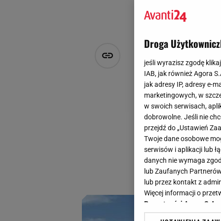
Droga Użytkownicz
Szukasz kos
jeśli wyrazisz zgodę klika
propozycje 
IAB, jak również Agora S
jak adresy IP, adresy e-m
marketingowych, w szcze
M P
w swoich serwisach, aplik
9 kwietnia 2024, 13:19
dobrowolne. Jeśli nie ch
przejdź do „Ustawień Z
Klasyczna koszula 
Twoje dane osobowe mogą
wybierane ze wzgl
serwisów i aplikacji lub
dobrych naturalny
danych nie wymaga zgody 
lub Zaufanych Partnerów
oczekiwania!
lub przez kontakt z admi
Więcej informacji o prz
Prywatności Agora S.A.