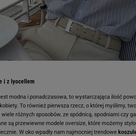
 i z lyocellem
jest modna i ponadczasowa, to wystarczająca ilość pow
 kobiety. To również pierwsza rzecz, o której myślimy, two
a wiele różnych sposobów, ze spódnicą, spodniami czy ga
ane są przewiewne modele oversize, które możemy styl
niecznie. W oko wpadły nam najmocniej trendowe
koszul