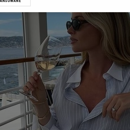
WANSOWANE
żasz też zgodę na zainstalowanie i przechowywanie plików cookie Gazeta.p
gora S.A. na Twoim urządzeniu końcowym. Możesz w każdej chwili zmien
 wywołując narzędzie do zarządzania twoimi preferencjami dot. przetw
ywatności ” w stopce serwisu i przechodząc do „Ustawień Zaawansowan
st także za pomocą ustawień przeglądarki.
rzy i Agora S.A. możemy przetwarzać dane osobowe w następujących cel
 geolokalizacyjnych. Aktywne skanowanie charakterystyki urządzenia do
 na urządzeniu lub dostęp do nich. Spersonalizowane reklamy i treści, p
zanie usług.
Lista Zaufanych Partnerów