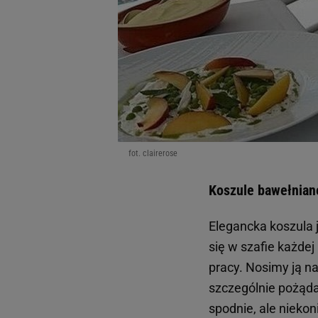
fot. clairerose
Koszule bawełniane
Elegancka koszula 
się w szafie każdej
pracy. Nosimy ją n
szczególnie pożąd
spodnie, ale nieko