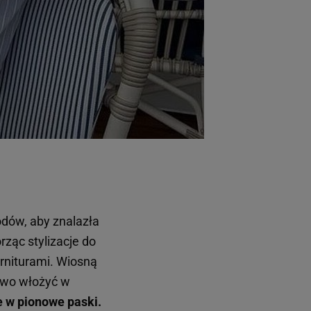
odów, aby znalazła
rząc stylizacje do
rniturami. Wiosną
owo włożyć w
e w pionowe paski.