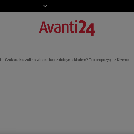
ZIECKO
MOTO
ki
Szukasz koszuli na wiosne-lato z dobrym składem? Top propozycje z Diverse