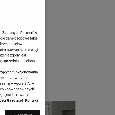
dem? Top
6
] Zaufanych Partnerów
woje dane osobowe takie
likach do celów
teresowań i preferencji
ażenie zgody jest
dę uprzednio udzieloną
ie chętnie
yczących funkcjonowania
ać ją pod kątem
kach przetwarzanie
stkie wasze
ązanej – Agora S.A. –
awień Zaawansowanych”
go jest kierowany.
ości Gazeta.pl
i
Polityka