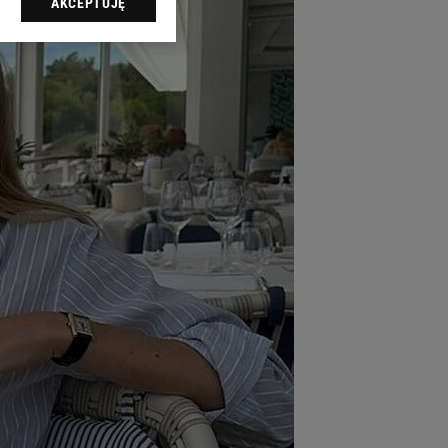
AKCEPTUJĘ
l sp. z o.o., jej
ić swoje preferencje
arzania danych poprzez
ych”. Zmiana ustawień
ach:
 celów identyfikacji.
omiar reklam i treści,