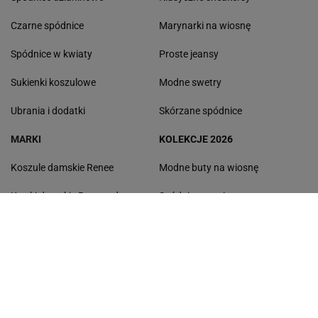
Czarne spódnice
Marynarki na wiosnę
Spódnice w kwiaty
Proste jeansy
Sukienki koszulowe
Modne swetry
Ubrania i dodatki
Skórzane spódnice
MARKI
KOLEKCJE 2026
Koszule damskie Renee
Modne buty na wiosnę
Kurtki damskie Reserved
Spódnice na wiosnę
Botki Gino Rossi
Modne narzutki
Torebki Michael Kors
Modne spodnie damskie
Swetry Tommy Hilfiger
Kozaki
Buty New Balance
Czapki