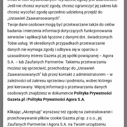
Jeśli nie chcesz wyrazić zgody, chcesz ograniczyć jej zakres lub
chcesz wycofać zgodę uprzednio udzieloną przejdź do
„Ustawień Zaawansowanych”.
Twoje dane osobowe mogą być przetwarzane także do celów
badania i mierzenia informacji dotyczących funkcjonowania
serwisów i aplikacji lub łączone z danymi dot. świadczonych
Tobie usług. W określonych przypadkach przetwarzanie
danych nie wymaga zgody i odbywa się w oparciu o
uzasadniony interes Gazeta.pl, jej spółki powiązanej – Agora
S.A. – lub Zaufanych Partnerów. Takiemu przetwarzaniu
możesz się sprzeciwić, przechodząc do „Ustawień
Zaawansowanych” lub przez kontakt z administratorem – w
zależności od zakresu sprzeciwu i podmiotu, wobec którego
jest kierowany. Więcej informacji o przetwarzaniu danych
osobowych znajdziesz w dokumencie
Polityka Prywatności
Gazeta.pl
i
Polityka Prywatności Agora S.A.
Klikając „Akceptuję” wyrażasz też zgodę na zainstalowanie i
przechowywanie plików cookie Gazeta.pl sp. z o.o., jej
Zaufanych Partnerów i Agora S.A. na Twoim urządzeniu