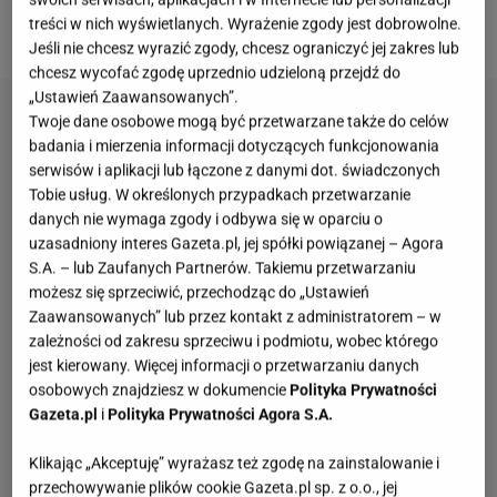
treści w nich wyświetlanych. Wyrażenie zgody jest dobrowolne.
rabatem!
Jeśli nie chcesz wyrazić zgody, chcesz ograniczyć jej zakres lub
chcesz wycofać zgodę uprzednio udzieloną przejdź do
„Ustawień Zaawansowanych”.
Twoje dane osobowe mogą być przetwarzane także do celów
badania i mierzenia informacji dotyczących funkcjonowania
serwisów i aplikacji lub łączone z danymi dot. świadczonych
Tobie usług. W określonych przypadkach przetwarzanie
danych nie wymaga zgody i odbywa się w oparciu o
uzasadniony interes Gazeta.pl, jej spółki powiązanej – Agora
S.A. – lub Zaufanych Partnerów. Takiemu przetwarzaniu
możesz się sprzeciwić, przechodząc do „Ustawień
Zaawansowanych” lub przez kontakt z administratorem – w
zależności od zakresu sprzeciwu i podmiotu, wobec którego
jest kierowany. Więcej informacji o przetwarzaniu danych
osobowych znajdziesz w dokumencie
Polityka Prywatności
Gazeta.pl
i
Polityka Prywatności Agora S.A.
Klikając „Akceptuję” wyrażasz też zgodę na zainstalowanie i
przechowywanie plików cookie Gazeta.pl sp. z o.o., jej