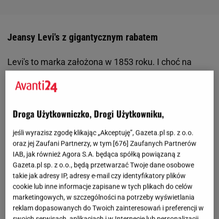
Jeansy Levi's z gigantycznym rabatem
Levi's to marka założona w 1853 roku. I choć na
początku zajmowała się tylko produkcją dżinsu, dziś
w ofercie brandu znajdziecie nie tylko spodnie, ale
także
bluzy
, sukienki, T-shirty oraz buty. Znakiem
Droga Użytkowniczko, Drogi Użytkowniku,
rozpoznawczym Levi'sów jest charakterystyczna
metka, najczęściej w kolorze brązowym z
jeśli wyrazisz zgodę klikając „Akceptuję”, Gazeta.pl sp. z o.o.
oraz jej Zaufani Partnerzy, w tym [
676
] Zaufanych Partnerów
narysowanym symbolem dwóch koni zmierzających
IAB, jak również Agora S.A. będąca spółką powiązaną z
w przeciwnych kierunkach. To odniesienie do tego,
Gazeta.pl sp. z o.o., będą przetwarzać Twoje dane osobowe
że dżins jest niezniszczalny. Jeśli szukasz
takie jak adresy IP, adresy e-mail czy identyfikatory plików
cookie lub inne informacje zapisane w tych plikach do celów
porządnych spodni, które sprzyjają sylwetce, a do
marketingowych, w szczególności na potrzeby wyświetlania
tego są pożądane przez kobiety z branży
mody
,
reklam dopasowanych do Twoich zainteresowań i preferencji w
świetnie trafiłaś. Te modele kupicie z gigantycznym
swoich serwisach, aplikacjach i w Internecie lub personalizacji