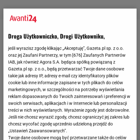
Najciekawsze torebki od Estro: shopper
Droga Użytkowniczko, Drogi Użytkowniku,
jeśli wyrazisz zgodę klikając „Akceptuję”, Gazeta.pl sp. z o.o.
Niezależnie jakiej
torebki
właśnie szukasz, na pewno
oraz jej Zaufani Partnerzy, w tym [
676
] Zaufanych Partnerów
znajdziesz ją w Estro, bo wybór świetnych
IAB, jak również Agora S.A. będąca spółką powiązaną z
produktów jest naprawdę ogromny. W pierwszej
Gazeta.pl sp. z o.o., będą przetwarzać Twoje dane osobowe
takie jak adresy IP, adresy e-mail czy identyfikatory plików
części artykułu postanowiliśmy skupić się na
cookie lub inne informacje zapisane w tych plikach do celów
praktycznych shopperkach, które sprawdzą się na co
marketingowych, w szczególności na potrzeby wyświetlania
dzień i pomieszczą wszystkie niezbędne ci
reklam dopasowanych do Twoich zainteresowań i preferencji w
przedmioty. Jeśli uwielbiasz klasykę i
swoich serwisach, aplikacjach i w Internecie lub personalizacji
treści w nich wyświetlanych. Wyrażenie zgody jest dobrowolne.
elegancję, brąz będzie twoim sprzymierzeńcem, a
Jeśli nie chcesz wyrazić zgody, chcesz ograniczyć jej zakres lub
zdecydowanie jest w czym wybierać! Camelowy,
chcesz wycofać zgodę uprzednio udzieloną przejdź do
czekolada, a może kolor cappucino? Wybierz swój
„Ustawień Zaawansowanych”.
Twoje dane osobowe mogą być przetwarzane także do celów