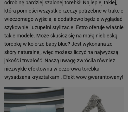
odrobinę bardziej szalonej torebki! Najlepiej takiej,
która pomieści wszystkie rzeczy potrzebne w trakcie
wieczornego wyjścia, a dodatkowo będzie wyglądać
szykownie i uzupełni stylizację. Estro oferuje właśnie
takie modele. Może skusisz się na małą niebieską
torebkę w kolorze baby blue? Jest wykonana ze
skóry naturalnej, więc możesz liczyć na najwyższą
jakość i trwałość. Naszą uwagę zwróciła również
niezwykle efektowna wieczorowa torebka
wysadzana kryształkami. Efekt wow gwarantowany!