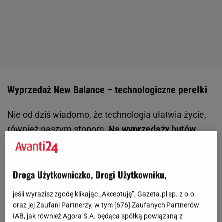
Wyprzedaż New Balance – technologiczne perełki
Nie od dziś wiadomo, że technologia ułatwia życie,
również naszym stopom.
Na wyprzedaży butów
New Balance znajdziecie technologiczne perełki
–
niezastąpione przy uprawianiu aktywności
fizycznych czy przy dłuższych spacerach. Beżowe
Droga Użytkowniczko, Drogi Użytkowniku,
New Balance Fresh Foam Hierro Mid to buty do
jeśli wyrazisz zgodę klikając „Akceptuję”, Gazeta.pl sp. z o.o.
biegania w terenie, dodatkowo wzmocnione i lekkie.
oraz jej Zaufani Partnerzy, w tym [
676
] Zaufanych Partnerów
Dzięki technologiom amortyzacja i trwałość nie
IAB, jak również Agora S.A. będąca spółką powiązaną z