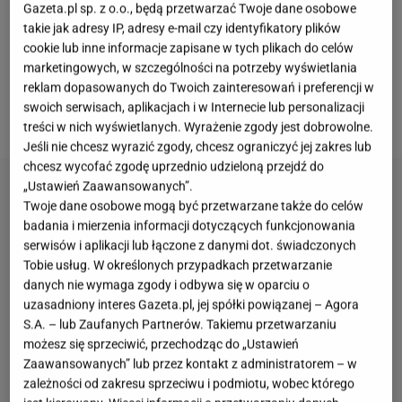
Gazeta.pl sp. z o.o., będą przetwarzać Twoje dane osobowe
mają sobie równych.
Są także
mniej podatne na
takie jak adresy IP, adresy e-mail czy identyfikatory plików
ścieranie
. Czy dociera do was, że już za 2 miesiące
cookie lub inne informacje zapisane w tych plikach do celów
będzie wiosna? Te buty to świetna propozycja na
marketingowych, w szczególności na potrzeby wyświetlania
reklam dopasowanych do Twoich zainteresowań i preferencji w
outdoorowy trening.
Kupisz
teraz, oszczędzisz
swoich serwisach, aplikacjach i w Internecie lub personalizacji
wiosną!
treści w nich wyświetlanych. Wyrażenie zgody jest dobrowolne.
Jeśli nie chcesz wyrazić zgody, chcesz ograniczyć jej zakres lub
chcesz wycofać zgodę uprzednio udzieloną przejdź do
„Ustawień Zaawansowanych”.
Twoje dane osobowe mogą być przetwarzane także do celów
badania i mierzenia informacji dotyczących funkcjonowania
serwisów i aplikacji lub łączone z danymi dot. świadczonych
Tobie usług. W określonych przypadkach przetwarzanie
danych nie wymaga zgody i odbywa się w oparciu o
uzasadniony interes Gazeta.pl, jej spółki powiązanej – Agora
S.A. – lub Zaufanych Partnerów. Takiemu przetwarzaniu
możesz się sprzeciwić, przechodząc do „Ustawień
Zaawansowanych” lub przez kontakt z administratorem – w
zależności od zakresu sprzeciwu i podmiotu, wobec którego