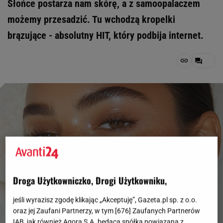
Słońce postarza nam skórę, a z samoopalaczem
możemy przesadzić. Tu wchodzą kropelki
brązujące - absolutny HIT, który podbija internet.
Droga Użytkowniczko, Drogi Użytkowniku,
jeśli wyrazisz zgodę klikając „Akceptuję”, Gazeta.pl sp. z o.o.
oraz jej Zaufani Partnerzy, w tym [
676
] Zaufanych Partnerów
IAB, jak również Agora S.A. będąca spółką powiązaną z