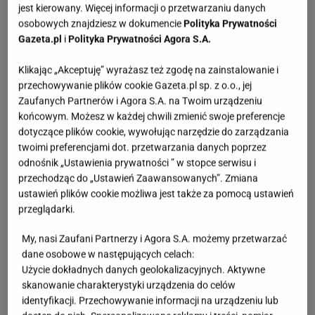
jest kierowany. Więcej informacji o przetwarzaniu danych
Kropelki brązujące do twarzy. Czym są?
osobowych znajdziesz w dokumencie
Polityka Prywatności
Gazeta.pl
i
Polityka Prywatności Agora S.A.
Kropelki brązujące do twarzy to nowe odkrycie
Klikając „Akceptuję” wyrażasz też zgodę na zainstalowanie i
TikToka. Działają podobnie jak samoopalacze i
przechowywanie plików cookie Gazeta.pl sp. z o.o., jej
kremy
brązujące, jednak ich
działanie jest subtelne i
Zaufanych Partnerów i Agora S.A. na Twoim urządzeniu
świetnie nadaje się do skóry twarzy
. Kropelki
końcowym. Możesz w każdej chwili zmienić swoje preferencje
dotyczące plików cookie, wywołując narzędzie do zarządzania
zawierają w sobie składniki samoopalające
twoimi preferencjami dot. przetwarzania danych poprzez
(najczęściej DHA), które reagują z naskórkiem i
odnośnik „Ustawienia prywatności ” w stopce serwisu i
nadają skórze stopniowo ciemniejszy, „muśnięty
przechodząc do „Ustawień Zaawansowanych”. Zmiana
słońcem" odcień i naturalny glow.
ustawień plików cookie możliwa jest także za pomocą ustawień
przeglądarki.
My, nasi Zaufani Partnerzy i Agora S.A. możemy przetwarzać
dane osobowe w następujących celach:
Użycie dokładnych danych geolokalizacyjnych. Aktywne
skanowanie charakterystyki urządzenia do celów
identyfikacji. Przechowywanie informacji na urządzeniu lub