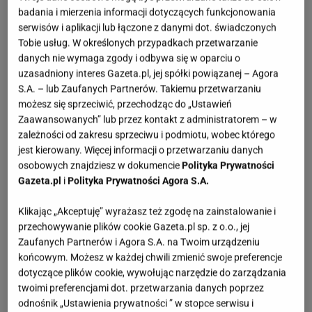
badania i mierzenia informacji dotyczących funkcjonowania
serwisów i aplikacji lub łączone z danymi dot. świadczonych
Tobie usług. W określonych przypadkach przetwarzanie
danych nie wymaga zgody i odbywa się w oparciu o
uzasadniony interes Gazeta.pl, jej spółki powiązanej – Agora
S.A. – lub Zaufanych Partnerów. Takiemu przetwarzaniu
możesz się sprzeciwić, przechodząc do „Ustawień
Zaawansowanych” lub przez kontakt z administratorem – w
zależności od zakresu sprzeciwu i podmiotu, wobec którego
jest kierowany. Więcej informacji o przetwarzaniu danych
osobowych znajdziesz w dokumencie
Polityka Prywatności
Gazeta.pl
i
Polityka Prywatności Agora S.A.
Klikając „Akceptuję” wyrażasz też zgodę na zainstalowanie i
przechowywanie plików cookie Gazeta.pl sp. z o.o., jej
Zaufanych Partnerów i Agora S.A. na Twoim urządzeniu
końcowym. Możesz w każdej chwili zmienić swoje preferencje
dotyczące plików cookie, wywołując narzędzie do zarządzania
twoimi preferencjami dot. przetwarzania danych poprzez
odnośnik „Ustawienia prywatności ” w stopce serwisu i