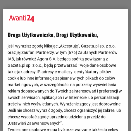
Droga Użytkowniczko, Drogi Użytkowniku,
jeśli wyrazisz zgodę klikając „Akceptuję”, Gazeta.pl sp. z o.o.
oraz jej Zaufani Partnerzy, w tym [
676
] Zaufanych Partnerów
IAB, jak również Agora S.A. będąca spółką powiązaną z
Gazeta.pl sp. z o.o., będą przetwarzać Twoje dane osobowe
takie jak adresy IP, adresy e-mail czy identyfikatory plików
cookie lub inne informacje zapisane w tych plikach do celów
marketingowych, w szczególności na potrzeby wyświetlania
reklam dopasowanych do Twoich zainteresowań i preferencji w
swoich serwisach, aplikacjach i w Internecie lub personalizacji
treści w nich wyświetlanych. Wyrażenie zgody jest dobrowolne.
Jeśli nie chcesz wyrazić zgody, chcesz ograniczyć jej zakres lub
chcesz wycofać zgodę uprzednio udzieloną przejdź do
„Ustawień Zaawansowanych”.
Twoje dane osobowe mogą być przetwarzane także do celów