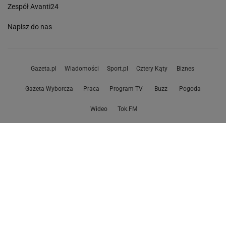
Zespół Avanti24
Napisz do nas
Gazeta.pl
Wiadomości
Sport.pl
Cztery Kąty
Biznes
Gazeta Wyborcza
Praca
Program TV
Buzz
Pogoda
Wideo
Tok.FM
Poczta
Facebook
Copyright © Gazeta.pl sp. z o.o.
O Nas
Staże u nas
Reklama
Polityka prywatności
Wszystkie artykuły
Zasady korzystania z portalu
Zgłoś uwagi