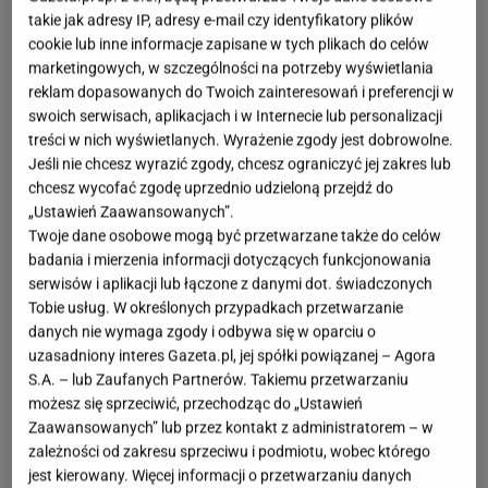
takie jak adresy IP, adresy e-mail czy identyfikatory plików
cookie lub inne informacje zapisane w tych plikach do celów
marketingowych, w szczególności na potrzeby wyświetlania
reklam dopasowanych do Twoich zainteresowań i preferencji w
swoich serwisach, aplikacjach i w Internecie lub personalizacji
treści w nich wyświetlanych. Wyrażenie zgody jest dobrowolne.
Jeśli nie chcesz wyrazić zgody, chcesz ograniczyć jej zakres lub
chcesz wycofać zgodę uprzednio udzieloną przejdź do
„Ustawień Zaawansowanych”.
Twoje dane osobowe mogą być przetwarzane także do celów
badania i mierzenia informacji dotyczących funkcjonowania
serwisów i aplikacji lub łączone z danymi dot. świadczonych
Tobie usług. W określonych przypadkach przetwarzanie
danych nie wymaga zgody i odbywa się w oparciu o
uzasadniony interes Gazeta.pl, jej spółki powiązanej – Agora
S.A. – lub Zaufanych Partnerów. Takiemu przetwarzaniu
możesz się sprzeciwić, przechodząc do „Ustawień
Zaawansowanych” lub przez kontakt z administratorem – w
zależności od zakresu sprzeciwu i podmiotu, wobec którego
jest kierowany. Więcej informacji o przetwarzaniu danych