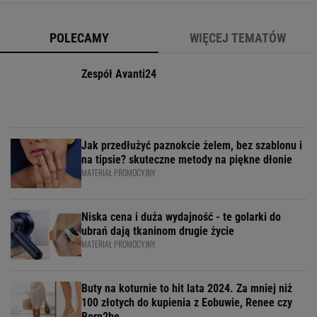
perły, wstążki czy kryształki bez
POLECAMY
WIĘCEJ TEMATÓW
Zespół Avanti24
Jak przedłużyć paznokcie żelem, bez szablonu i
na tipsie? skuteczne metody na piękne dłonie
MATERIAŁ PROMOCYJNY
Niska cena i duża wydajność - te golarki do
ubrań dają tkaninom drugie życie
MATERIAŁ PROMOCYJNY
Buty na koturnie to hit lata 2024. Za mniej niż
100 złotych do kupienia z Eobuwie, Renee czy
Born2be