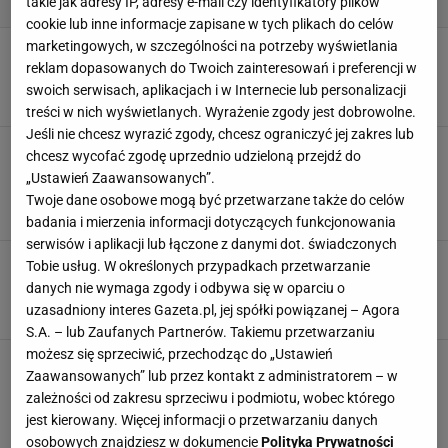
takie jak adresy IP, adresy e-mail czy identyfikatory plików
cookie lub inne informacje zapisane w tych plikach do celów
marketingowych, w szczególności na potrzeby wyświetlania
Stylowy duet, który pokochały influencerki! Ten
komplet podbija trendy tego sezonu
reklam dopasowanych do Twoich zainteresowań i preferencji w
swoich serwisach, aplikacjach i w Internecie lub personalizacji
5 LISTOPADA 2024, 13:19
M P,
treści w nich wyświetlanych. Wyrażenie zgody jest dobrowolne.
Jeśli nie chcesz wyrazić zgody, chcesz ograniczyć jej zakres lub
Męskie swetry na sezon jesień zima
chcesz wycofać zgodę uprzednio udzieloną przejdź do
2024/2025. Najmodniejsze propozycje kupisz
„Ustawień Zaawansowanych”.
teraz na wyprzedaży!
Twoje dane osobowe mogą być przetwarzane także do celów
5 LISTOPADA 2024, 12:41
Agata Zielińska,
badania i mierzenia informacji dotyczących funkcjonowania
serwisów i aplikacji lub łączone z danymi dot. świadczonych
Te dziergane kardigany otulą niczym miękki
Tobie usług. W określonych przypadkach przetwarzanie
kocyk. Piękne i za ułamek ceny
danych nie wymaga zgody i odbywa się w oparciu o
uzasadniony interes Gazeta.pl, jej spółki powiązanej – Agora
OFERTY AVANTI24
S.A. – lub Zaufanych Partnerów. Takiemu przetwarzaniu
możesz się sprzeciwić, przechodząc do „Ustawień
Modne kardigany na jesień - romantyczne,
Zaawansowanych” lub przez kontakt z administratorem – w
retro oraz dziergane perełki z szaf stylowych
zależności od zakresu sprzeciwu i podmiotu, wobec którego
babć
jest kierowany. Więcej informacji o przetwarzaniu danych
4 LISTOPADA 2024, 16:09
Marta Podściańska,
osobowych znajdziesz w dokumencie
Polityka Prywatności