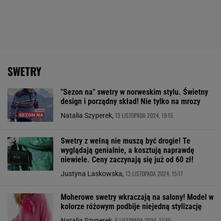
SWETRY
"Sezon na" swetry w norweskim stylu. Świetny
design i porządny skład! Nie tylko na mrozy
13 LISTOPADA 2024, 19:15
Natalia Szyperek,
Swetry z wełną nie muszą być drogie! Te
wyglądają genialnie, a kosztują naprawdę
niewiele. Ceny zaczynają się już od 60 zł!
13 LISTOPADA 2024, 15:17
Justyna Laskowska,
Moherowe swetry wkraczają na salony! Model w
kolorze różowym podbije niejedną stylizację
6 LISTOPADA 2024, 17:30
Natalia Szyperek,