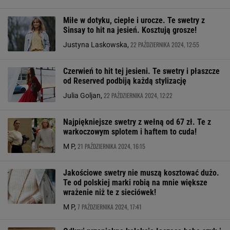
Miłe w dotyku, ciepłe i urocze. Te swetry z
Sinsay to hit na jesień. Kosztują grosze!
22 PAŹDZIERNIKA 2024, 12:55
Justyna Laskowska,
Czerwień to hit tej jesieni. Te swetry i płaszcze
od Reserved podbiją każdą stylizację
22 PAŹDZIERNIKA 2024, 12:22
Julia Goljan,
Najpiękniejsze swetry z wełną od 67 zł. Te z
warkoczowym splotem i haftem to cuda!
21 PAŹDZIERNIKA 2024, 16:15
M P,
Jakościowe swetry nie muszą kosztować dużo.
Te od polskiej marki robią na mnie większe
wrażenie niż te z sieciówek!
7 PAŹDZIERNIKA 2024, 17:41
M P,