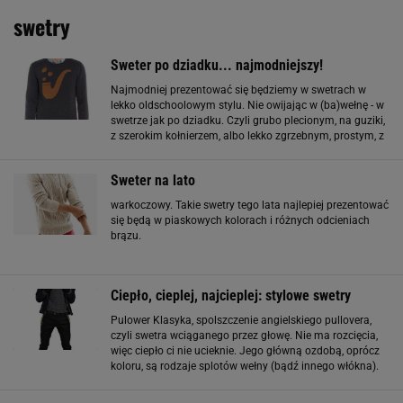
swetry
Sweter po dziadku... najmodniejszy!
Najmodniej prezentować się będziemy w swetrach w
lekko oldschoolowym stylu. Nie owijając w (ba)wełnę - w
swetrze jak po dziadku. Czyli grubo plecionym, na guziki,
z szerokim kołnierzem, albo lekko zgrzebnym, prostym, z
grubej wełny. W cenie są także dziwne (ale nie za dziwne -
żeby nie popaść w
Sweter na lato
warkoczowy. Takie swetry tego lata najlepiej prezentować
się będą w piaskowych kolorach i różnych odcieniach
brązu.
Ciepło, cieplej, najcieplej: stylowe swetry
Pulower Klasyka, spolszczenie angielskiego pullovera,
czyli swetra wciąganego przez głowę. Nie ma rozcięcia,
więc ciepło ci nie ucieknie. Jego główną ozdobą, oprócz
koloru, są rodzaje splotów wełny (bądź innego włókna).
fot. Łukasz Falkowski sweter, COS, wełna. Cena: 380 zł
kurtka, Boss Orange/Peek