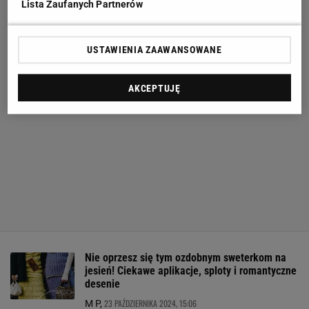
Lista Zaufanych Partnerów
USTAWIENIA ZAAWANSOWANE
AKCEPTUJĘ
Nie oprzesz się tym ozdobnym sweterkom na
jesień! Ciekawe aplikacje, sploty i romantyczne
desenie
23 PAŹDZIERNIKA 2024, 15:06
M P,