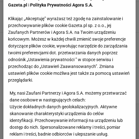
Gazeta.pl
i
Polityka Prywatności Agora S.A.
Nowości skandynawskich marek. Ten wełniany
sweter premium to perełka w dobrej cenie
Klikając „Akceptuję” wyrażasz też zgodę na zainstalowanie i
OFERTY AVANTI24
przechowywanie plików cookie Gazeta.pl sp. z o.o., jej
Zaufanych Partnerów i Agora S.A. na Twoim urządzeniu
Marka Bizuu jak zawsze zachwyca. Kwieciste
końcowym. Możesz w każdej chwili zmienić swoje preferencje
motywy to strzał w dziesiątkę na jesień. Spójrz
dotyczące plików cookie, wywołując narzędzie do zarządzania
na tę sukienkę!
twoimi preferencjami dot. przetwarzania danych poprzez
odnośnik „Ustawienia prywatności ” w stopce serwisu i
28 PAŹDZIERNIKA 2024, 17:55
Natalia Szyperek,
przechodząc do „Ustawień Zaawansowanych”. Zmiana
ustawień plików cookie możliwa jest także za pomocą ustawień
Te grube, mięsiste swetry zapewnią ciepło, a
przeglądarki.
wyglądają świetnie! Kwiecisty z perełkami to
HIT
My, nasi Zaufani Partnerzy i Agora S.A. możemy przetwarzać
OFERTY AVANTI24
dane osobowe w następujących celach:
Użycie dokładnych danych geolokalizacyjnych. Aktywne
skanowanie charakterystyki urządzenia do celów
identyfikacji. Przechowywanie informacji na urządzeniu lub
dostęp do nich. Spersonalizowane reklamy i treści, pomiar
reklam i treści, badnie odbiorców i ulepszanie usług.