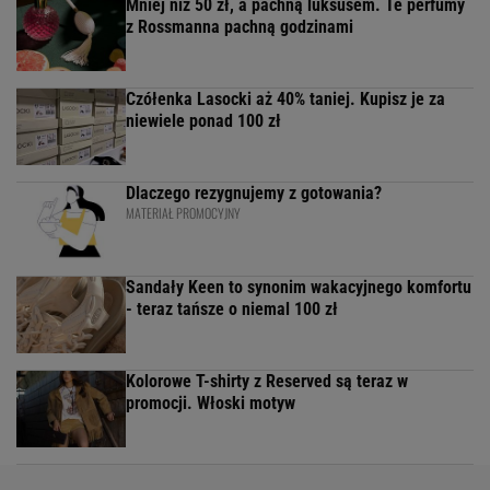
Mniej niż 50 zł, a pachną luksusem. Te perfumy
z Rossmanna pachną godzinami
Czółenka Lasocki aż 40% taniej. Kupisz je za
niewiele ponad 100 zł
Dlaczego rezygnujemy z gotowania?
MATERIAŁ PROMOCYJNY
Sandały Keen to synonim wakacyjnego komfortu
- teraz tańsze o niemal 100 zł
Kolorowe T-shirty z Reserved są teraz w
promocji. Włoski motyw