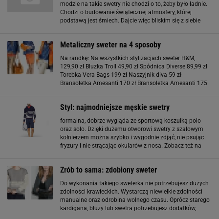
modzie na takie swetry nie chodzi o to, żeby było ładnie.
Chodzi o budowanie świątecznej atmosfery, której
podstawą jest śmiech. Dajcie więc bliskim się z siebie
trochę pośmiać i załóżcie brzydki sweter.
Przygotowaliśmy dla was przegląd
Metaliczny sweter na 4 sposoby
Na randkę: Na wszystkich stylizacjach sweter H&M,
129,90 zł Bluzka Troll 49,90 zł Spódnica Diverse 89,99 zł
Torebka Vera Bags 199 zł Naszyjnik diva 59 zł
Bransoletka Amesanti 170 zł Bransoletka Amesanti 175
zł Skarpetki Calzedonia 44,90 zł Buty Stylowe Buty 139 zł
Na weekend: Spodnie Wrangler 339
Styl: najmodniejsze męskie swetry
formalna, dobrze wygląda ze sportową koszulką polo
oraz solo. Dzięki dużemu otworowi swetry z szalowym
kołnierzem można szybko i wygodnie zdjąć, nie psując
fryzury i nie strącając okularów z nosa. Zobacz też na
Logo24:
Zrób to sama: zdobiony sweter
Do wykonania takiego sweterka nie potrzebujesz dużych
zdolności krawieckich. Wystarczą niewielkie zdolności
manualne oraz odrobina wolnego czasu. Oprócz starego
kardigana, bluzy lub swetra potrzebujesz dodatków,
którymi ozdobisz swój egzemplarz: koronkę, sztuczne