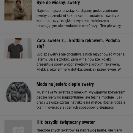
Byle do wiosny: swetry
Najmodniejsze to wciąż kardigany, grube zapinane
swetry z szerokimi kołnierzami i - ostatnio - swetry z
kominem, czyli miękkim, wysokim kołnierzem,
układającym się swobodnie wokół szyi. Ten pierwszy,
kardigan, to sweter z dekoltem w serek, zapinany od góry
do dołu - tym głównie różni się np. od
Zara: sweter z... krótkim rękawem. Podoba
się?
Lubisz swetry i nie chciałbyś z nich rezygnować wiosną i
latem? Da się zrobić. Zara w najnowszej kolekcji
prezentuje spory wybór swetrów z krótkim rękawem.
Miękkie, przyjemne w dotyku, cienkie i przewiewne. W
naturalnych, stonowanych kolorach. W kroju koszulki
polo albo ze smokingowym kołnierzykiem
Moda na jesień: ciepłe swetry
Must have W swetrze z miękkim, wywijanym kołnierzem
będzie nie tylko najprzytulniej, ale też najmodniej. Jak
prać? Zawsze czytaj instrukcje na metce. Różne rodzaje
tkanin wymagają różnych sposobów pielęgnacji.
Bawełniany sweter bardzo łatwo zniszczyć, może się
rozciągnąć bądź skurczyć
Hit: brzydki świąteczny sweter
Niektóre z tych swetrów są naprawdę ładne. Ale nie w