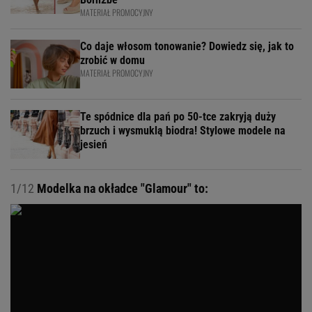
MATERIAŁ PROMOCYJNY
Co daje włosom tonowanie? Dowiedz się, jak to
zrobić w domu
MATERIAŁ PROMOCYJNY
Te spódnice dla pań po 50-tce zakryją duży
brzuch i wysmuklą biodra! Stylowe modele na
jesień
1/12
Modelka na okładce "Glamour" to: