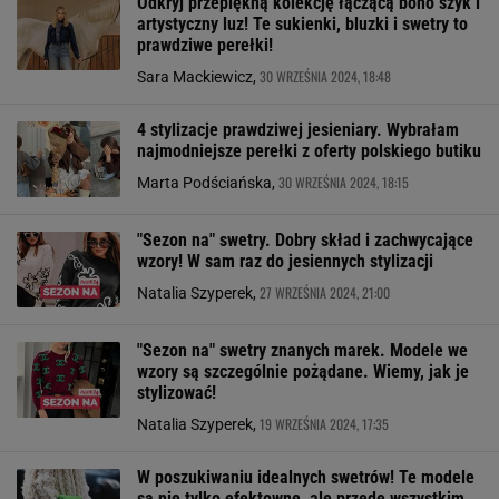
Odkryj przepiękną kolekcję łączącą boho szyk i
artystyczny luz! Te sukienki, bluzki i swetry to
prawdziwe perełki!
30 WRZEŚNIA 2024, 18:48
Sara Mackiewicz,
4 stylizacje prawdziwej jesieniary. Wybrałam
najmodniejsze perełki z oferty polskiego butiku
30 WRZEŚNIA 2024, 18:15
Marta Podściańska,
"Sezon na" swetry. Dobry skład i zachwycające
wzory! W sam raz do jesiennych stylizacji
27 WRZEŚNIA 2024, 21:00
Natalia Szyperek,
"Sezon na" swetry znanych marek. Modele we
wzory są szczególnie pożądane. Wiemy, jak je
stylizować!
19 WRZEŚNIA 2024, 17:35
Natalia Szyperek,
W poszukiwaniu idealnych swetrów! Te modele
są nie tylko efektowne, ale przede wszystkim