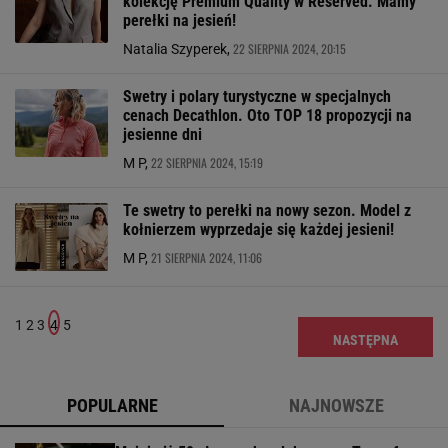
kolekcję Premium Quality w Reserved. Mamy
perełki na jesień!
22 SIERPNIA 2024, 20:15
Natalia Szyperek,
Swetry i polary turystyczne w specjalnych
cenach Decathlon. Oto TOP 18 propozycji na
jesienne dni
22 SIERPNIA 2024, 15:19
M P,
Te swetry to perełki na nowy sezon. Model z
kołnierzem wyprzedaje się każdej jesieni!
21 SIERPNIA 2024, 11:06
M P,
1
2
3
4
5
NASTĘPNA
POPULARNE
NAJNOWSZE