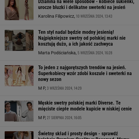
Dzianina na wiele sposobów - kobiece sukienki,
urocze bluzki i delikatne sweterki na jesień
10 WRZEŚNIA 2024, 13:43
Karolina Filipowicz,
Ten styl nadal będzie modny jesienią!
Najpiękniejsze swetry od polskiej marki nie
kosztują dużo, a ich jakość zachwyca
5 WRZEŚNIA 2024, 16:28
Marta Podściańska,
To jeden z najgorętszych trendów na jesień.
Superkobiecy wzór zdobi koszule i sweterki na
nowy sezon
3 WRZEŚNIA 2024, 14:29
M P,
Męskie swetry polskiej marki Diverse. Te
mięciste ciepłe modele kupicie w niskiej cenie
27 SIERPNIA 2024, 16:05
M P,
Świetny skład i prosty design - sprawdź