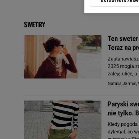
USTAWIENIA ZAA
Klikając „Akceptuję” wyra
Zaufanych Partnerów i A
dotyczące plików cookie,
SWETRY
odnośnik „Ustawienia pr
plików cookie możliwa je
Ten sweter
My, nasi Zaufani Partne
Teraz na pr
Użycie dokładnych danych
Przechowywanie informacji
Zastanawiasz s
badnie odbiorców i uleps
2025 mogła za
zaleją ulice, 
Natalia Jarmul, 
Paryski swe
nie tylko. 
Kiedy pogoda 
dylemat, co w