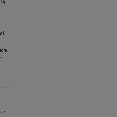
 są
 i
tóre
na
óre