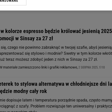
WANSOWANE
żasz też zgodę na zainstalowanie i przechowywanie plików cookie Gazeta.p
gora S.A. na Twoim urządzeniu końcowym. Możesz w każdej chwili zmien
 wywołując narzędzie do zarządzania twoimi preferencjami dot. przetw
ywatności ” w stopce serwisu i przechodząc do „Ustawień Zaawansowan
st także za pomocą ustawień przeglądarki.
 w kolorze espresso będzie królować jesienią 2025
rzy i Agora S.A. możemy przetwarzać dane osobowe w następujących cel
omocji w Sinsay za 27 zł
 geolokalizacyjnych. Aktywne skanowanie charakterystyki urządzenia do
 na urządzeniu lub dostęp do nich. Spersonalizowane reklamy i treści, p
ię, czego nie powinno zabraknąć w twojej szafie, abyś jesienią
zanie usług.
Lista Zaufanych Partnerów
prezentować się stylowo i modnie? Swetry w tym kolorze wkró
a już teraz możesz zdobyć jeden z nich w Sinsay za 27 zł.
2 SIERPNIA 2025, 17:10
W materiale zamieszczono linki i grafiki reklamowe,
terek to stylowa alternatywa w chłodniejsze dni la
Będzie modny cały rok
nie dopisuje latem i temperatura porządnie spada, często mam
yciągnąć z szafy. Problem rozwiązuje ten uniwersalny i praktyc