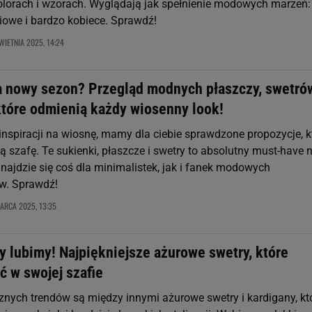
olorach i wzorach. Wyglądają jak spełnienie modowych marzeń:
ciowe i bardzo kobiece. Sprawdź!
WIETNIA 2025, 14:24
a nowy sezon? Przegląd modnych płaszczy, swetrów
które odmienią każdy wiosenny look!
inspiracji na wiosnę, mamy dla ciebie sprawdzone propozycje, k
 szafę. Te sukienki, płaszcze i swetry to absolutny must-have 
najdzie się coś dla minimalistek, jak i fanek modowych
w. Sprawdź!
ARCA 2025, 13:35
y lubimy! Najpiękniejsze ażurowe swetry, które
ć w swojej szafie
znych trendów są między innymi ażurowe swetry i kardigany, kt