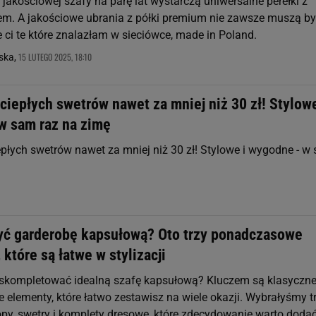
jakościowej szafy na parę lat wystarczą uniwersalne perełki z
m. A jakościowe ubrania z półki premium nie zawsze muszą b
 ci te które znalazłam w sieciówce, made in Poland.
15 LUTEGO 2025, 18:10
ska,
iepłych swetrów nawet za mniej niż 30 zł! Stylowe
w sam raz na zimę
płych swetrów nawet za mniej niż 30 zł! Stylowe i wygodne - w
yć garderobę kapsułową? Oto trzy ponadczasowe
 które są łatwe w stylizacji
k skompletować idealną szafę kapsułową? Kluczem są klasyczne
elementy, które łatwo zestawisz na wiele okazji. Wybrałyśmy t
topy, swetry i komplety dresowe, które zdecydowanie warto doda