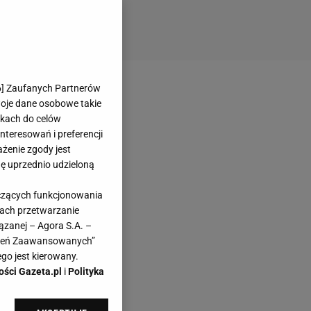
6
] Zaufanych Partnerów
woje dane osobowe takie
likach do celów
teresowań i preferencji
ażenie zgody jest
dę uprzednio udzieloną
yczących funkcjonowania
kach przetwarzanie
ązanej – Agora S.A. –
awień Zaawansowanych”
go jest kierowany.
ości Gazeta.pl
i
Polityka