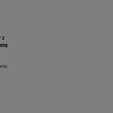
 z
osnę
ranży