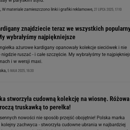
nsay w paryskim stylu.
27 LIPCA 2025, 17:10
 W materiale zamieszczono linki i grafiki reklamowe,
rdigany znajdziecie teraz we wszystkich popularn
My wybrałyśmy najpiękniejsze
 mgiełka ażurowe kardigany opanowały kolekcje sieciówek i nie
 nigdzie ruszać - i całe szczęście. My wybrałyśmy te najpiękniej
mach i w wersji maxi.
5 MAJA 2025, 16:30
ska,
ka stworzyła cudowną kolekcję na wiosnę. Różowa
roczą truskawką to perełka!
sennych nowości nie sposób przejść obojętnie! Polska marka
kolejny zachwyca - stworzyła cudowne ubrania w najbardziej