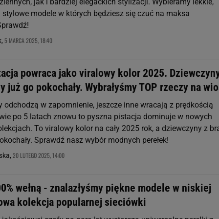
iennych, jak i bardziej elegackich stylizacji. Wybieramy lekkie,
 stylowe modele w których będziesz się czuć na maksa
Sprawdź!
5 MARCA 2025, 18:40
k,
acja powraca jako viralowy kolor 2025. Dziewczyny
y już go pokochały. Wybrałyśmy TOP rzeczy na wi
dy odchodzą w zapomnienie, jeszcze inne wracają z prędkością
dwie po 5 latach znowu to pyszna pistacja dominuje w nowych
lekcjach. To viralowy kolor na cały 2025 rok, a dziewczyny z b
okochały. Sprawdź nasz wybór modnych perełek!
20 LUTEGO 2025, 14:00
ska,
00% wełną - znalazłyśmy piękne modele w niskiej
owa kolekcja popularnej sieciówki