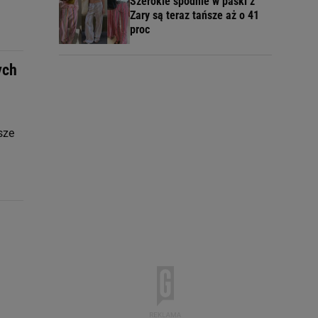
Szerokie spodnie w paski z
Zary są teraz tańsze aż o 41
proc
ych
sze