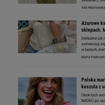
sweterek z Si
Ada Wiatrowska,
Ażurowe ka
sklepach. 
Delikatne jak
zamierzają się
w beżach, kre
Marta Podściań
Polska mar
koszula z u
Obok tych wio
NAOKO po raz 