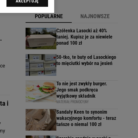
AKCEPTUJĘ
l sp. z o.o., jej
ić swoje preferencje
POPULARNE
NAJNOWSZE
arzania danych poprzez
ych”. Zmiana ustawień
Czółenka Lasocki aż 40%
taniej. Kupisz je za niewiele
.
ponad 100 zł
ach:
 celów identyfikacji.
omiar reklam i treści,
50-tko, te buty od Lasockiego
to mięciutki wybór na jesień
tce
To nie jest zwykły burger.
Jego smak podkręca
wyjątkowy składnik
MATERIAŁ PROMOCYJNY
ta i
Sandały Keen to synonim
wakacyjnego komfortu - teraz
y
tańsze o niemal 100 zł
zny