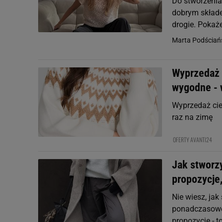
Do stworzenia 
dobrym składe
drogie. Pokaże
Marta Podściań
Wyprzedaż c
wygodne - 
Wyprzedaż cie
raz na zimę
OFERTY AVANTI24
Jak stworz
propozycje,
Nie wiesz, ja
ponadczasowe 
propozycje - 