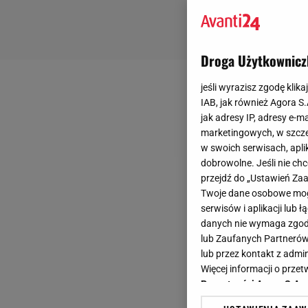
Droga Użytkownicz
jeśli wyrazisz zgodę klika
IAB, jak również Agora S
jak adresy IP, adresy e-m
marketingowych, w szcze
w swoich serwisach, aplik
dobrowolne. Jeśli nie ch
przejdź do „Ustawień Z
Twoje dane osobowe mogą
serwisów i aplikacji lub
danych nie wymaga zgody 
lub Zaufanych Partnerów
lub przez kontakt z admi
Więcej informacji o prz
Prywatności Agora S.A.