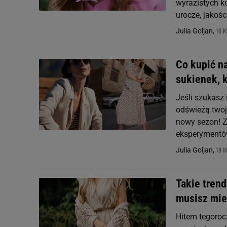
wyrazistych k
urocze, jakoś
16 K
Julia Goljan,
Co kupić n
sukienek, 
Jeśli szukasz 
odświeżą twoją
nowy sezon! Z
eksperymentó
18 M
Julia Goljan,
Takie trend
musisz mie
Hitem tegoroc