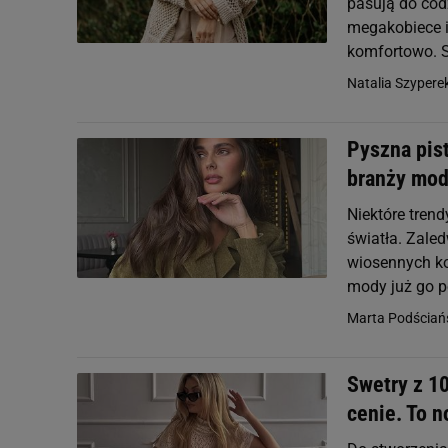
pasują do codz
megakobiece i
komfortowo. 
Natalia Szypere
Pyszna pist
branży mod
Niektóre tren
światła. Zale
wiosennych ko
mody już go p
Marta Podściań
Swetry z 1
cenie. To n