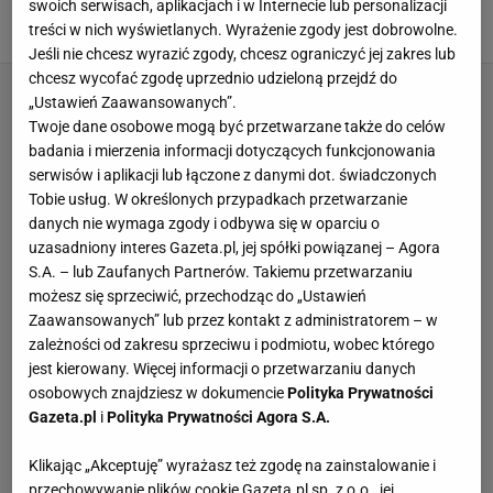
na wesele!
swoich serwisach, aplikacjach i w Internecie lub personalizacji
treści w nich wyświetlanych. Wyrażenie zgody jest dobrowolne.
5 CZERWCA 2024, 11:01
Agata Zielińska,
Jeśli nie chcesz wyrazić zgody, chcesz ograniczyć jej zakres lub
chcesz wycofać zgodę uprzednio udzieloną przejdź do
„Ustawień Zaawansowanych”.
Twoje dane osobowe mogą być przetwarzane także do celów
badania i mierzenia informacji dotyczących funkcjonowania
serwisów i aplikacji lub łączone z danymi dot. świadczonych
Tobie usług. W określonych przypadkach przetwarzanie
danych nie wymaga zgody i odbywa się w oparciu o
uzasadniony interes Gazeta.pl, jej spółki powiązanej – Agora
S.A. – lub Zaufanych Partnerów. Takiemu przetwarzaniu
możesz się sprzeciwić, przechodząc do „Ustawień
Zaawansowanych” lub przez kontakt z administratorem – w
zależności od zakresu sprzeciwu i podmiotu, wobec którego
jest kierowany. Więcej informacji o przetwarzaniu danych
osobowych znajdziesz w dokumencie
Polityka Prywatności
Gazeta.pl
i
Polityka Prywatności Agora S.A.
Klikając „Akceptuję” wyrażasz też zgodę na zainstalowanie i
przechowywanie plików cookie Gazeta.pl sp. z o.o., jej