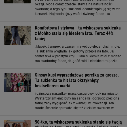
okazji. Moda coraz częściej stawia na naturalność i
swobodę, a tego typu sukienki idealnie wpisują się w ten
kierunek. Najmodniejszy wzór i świetny fason - ta
sukienka to hit na lato Wzór w kropki to jeden z
najmocniejszych trendów 2026 roku. Projektanci
Komfortowa i stylowa - ta wiskozowa sukienka
z Mohito stała się ideałem lata. Teraz 44%
taniej
, klapek, trampek, a czasem nawet do eleganckich mule.
Ta sukienka wygląda jak gotowy przepis na lato. Jej
sekret tkwi w prostym kroju Biała sukienka midi z Mohito
ma swobodny fason, długość midi i cienkie ramiączka.
To właśnie takie połączenie latem sprawdza się najlepiej,
bo nie trzeba kombinować
Sinsay kusi wyprzedażową perełką za grosze.
Ta sukienka to hit lata okrzyknięty
bestsellerem marki
i dżinsową narzutkę - masz casualowy look na miasto.
Wystarczy zmienić buty na sandałki i dorzucić plecioną
torbę, żeby wyglądać jak z wakacji w Prowansji. Ten
model świetnie sprawdzi się też z lekkim swetrem w
chłodniejsze wieczory. Na lato trudno o coś lepszego niż
zwiewna sukienka w modny print
50-tko, ta wiskozowa sukienka stanie się twoją