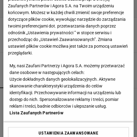
Zaufanych Partnerów i Agora S.A. na Twoim urządzeniu
końcowym. Możesz w każdej chwili zmienić swoje preferencje
dotyczące plików cookie, wywołując narzędzie do zarządzania
Sukienki podkreślające kobiecość idealne na
twoimi preferencjami dot. przetwarzania danych poprzez
każdą okazję! Top 18 modeli w ponadczasowej
odnośnik „Ustawienia prywatności ” w stopce serwisu i
bieli!
przechodząc do „Ustawień Zaawansowanych”. Zmiana
4 CZERWCA 2024, 15:41
Sara Mackiewicz,
ustawień plików cookie możliwa jest także za pomocą ustawień
przeglądarki.
1
2
My, nasi Zaufani Partnerzy i Agora S.A. możemy przetwarzać
dane osobowe w następujących celach:
Użycie dokładnych danych geolokalizacyjnych. Aktywne
POPULARNE
NAJNOWSZE
skanowanie charakterystyki urządzenia do celów
identyfikacji. Przechowywanie informacji na urządzeniu lub
Finał wyprzedaży w Eobuwie - kultowe
dostęp do nich. Spersonalizowane reklamy i treści, pomiar
Birkenstocki w końcu na promocji
reklam i treści, badnie odbiorców i ulepszanie usług.
Lista Zaufanych Partnerów
Mandaryna w szerokich jeansach jak z lat 2000.
Ten fason wraca na szczyt
USTAWIENIA ZAAWANSOWANE