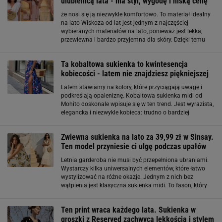
ulubienicą lata - ma styl, wygodę i niską cenę
że nosi się ją niezwykle komfortowo. To materiał idealny
na lato Wiskoza od lat jest jednym z najczęściej
wybieranych materiałów na lato, ponieważ jest lekka,
przewiewna i bardzo przyjemna dla skóry. Dzięki temu
sukienka dobrze sprawdza się nawet podczas większych
upałów. Co równie ważne, materiał miękko
Ta kobaltowa sukienka to kwintesencja
kobiecości - latem nie znajdziesz piękniejszej
Latem stawiamy na kolory, które przyciągają uwagę i
podkreślają opaleniznę. Kobaltowa sukienka midi od
Mohito doskonale wpisuje się w ten trend. Jest wyrazista,
elegancka i niezwykle kobieca: trudno o bardziej
efektowną propozycję na ciepłe dni. Kolor, który robi całą
stylizację
Zwiewna sukienka na lato za 39,99 zł w Sinsay.
Ten model przyniesie ci ulgę podczas upałów
Letnia garderoba nie musi być przepełniona ubraniami.
Wystarczy kilka uniwersalnych elementów, które łatwo
wystylizować na różne okazje. Jednym z nich bez
wątpienia jest klasyczna sukienka midi. To fason, który
od lat nie wychodzi z mody i sprawdza się zarówno
podczas codziennych obowiązków, jak
Ten print wraca każdego lata. Sukienka w
groszki z Reserved zachwyca lekkością i stylem