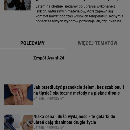
Latem najchętniej sięgamy po ubrania wykonane z
lekkich, naturalnych materiałów, które zapewniają
komfort nawet podczas wysokich temperatur. Jednym z
ponadczasowych wyborów pozostaje len, czyli tkanina
ceniona za przewiewność i charakterystyczny, naturalny
wygląd. W Reserved pojawiła się sukienka
POLECAMY
WIĘCEJ TEMATÓW
Zespół Avanti24
Jak przedłużyć paznokcie żelem, bez szablonu i
na tipsie? skuteczne metody na piękne dłonie
MATERIAŁ PROMOCYJNY
Niska cena i duża wydajność - te golarki do
ubrań dają tkaninom drugie życie
MATERIAŁ PROMOCYJNY