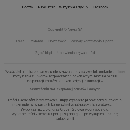
Poczta
Newsletter
Wszystkie artykuły
Facebook
Copyright © Agora SA
O Nas
Reklama
Prywatność
Zasady korzystania z portalu
Zgłoś błąd
Ustawienia prywatności
Właściciel niniejszego serwisu nie wyraża zgody na zwielokrotnianie ani inne
korzystanie z utworów rozpowszechnionych w tym serwisie, w celu
eksploracji tekstów i danych. Więcej informacji w
zastrzeżeniu dot. eksploracji tekstów i danych
Treści z
serwisów internetowych Grupy Wyborcza.pl
oraz serwisu tokfm.pl
prezentujemy w ramach komercyjnej współpracy z ich wydawcami:
Wyborcza sp. z o.o. oraz Grupą Radiową Agory sp. z o.o.
Wybrane treści z serwisu Sport.pl są dostępne po wykupieniu płatnej
subskrypcji