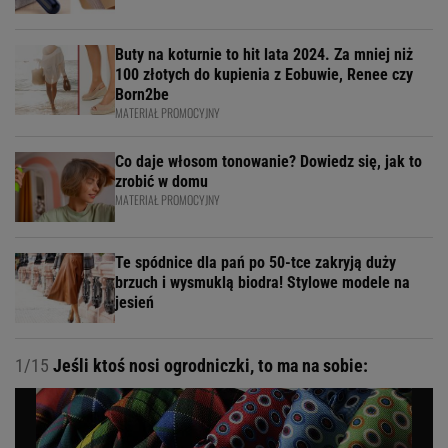
Buty na koturnie to hit lata 2024. Za mniej niż
100 złotych do kupienia z Eobuwie, Renee czy
Born2be
MATERIAŁ PROMOCYJNY
Co daje włosom tonowanie? Dowiedz się, jak to
zrobić w domu
MATERIAŁ PROMOCYJNY
Te spódnice dla pań po 50-tce zakryją duży
brzuch i wysmuklą biodra! Stylowe modele na
jesień
1/15
Jeśli ktoś nosi ogrodniczki, to ma na sobie: