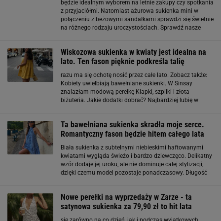
będzie idealnym wyborem na letnie zakupy czy spotkania
z przyjaciółmi. Natomiast ażurowa sukienka mini w
połączeniu z beżowymi sandałkami sprawdzi się świetnie
na różnego rodzaju uroczystościach. Sprawdź nasze
wszystkie propozycje! Sukienki w najmodniejszych
kolorach na lato: peach fuzz Peach fuzz to nic
Wiskozowa sukienka w kwiaty jest idealna na
lato. Ten fason pięknie podkreśla talię
razu ma się ochotę nosić przez całe lato. Zobacz także:
Kobiety uwielbiają bawełniane sukienki. W Sinsay
znalazłam modową perełkę Klapki, szpilki i złota
biżuteria. Jakie dodatki dobrać? Najbardziej lubię w
takich sukienkach to, że można bawić się dodatkami i za
każdym razem uzyskać zupełnie inny efekt. W
Ta bawełniana sukienka skradła moje serce.
Romantyczny fason będzie hitem całego lata
Biała sukienka z subtelnymi niebieskimi haftowanymi
kwiatami wygląda świeżo i bardzo dziewczęco. Delikatny
wzór dodaje jej uroku, ale nie dominuje całej stylizacji,
dzięki czemu model pozostaje ponadczasowy. Długość
midi od lat cieszy się ogromną popularnością, bo jest
niezwykle uniwersalna. Odsłania
Nowe perełki na wyprzedaży w Zarze - ta
satynowa sukienka za 79,90 zł to hit lata
się zarówno na co dzień, jak i podczas wyjątkowych