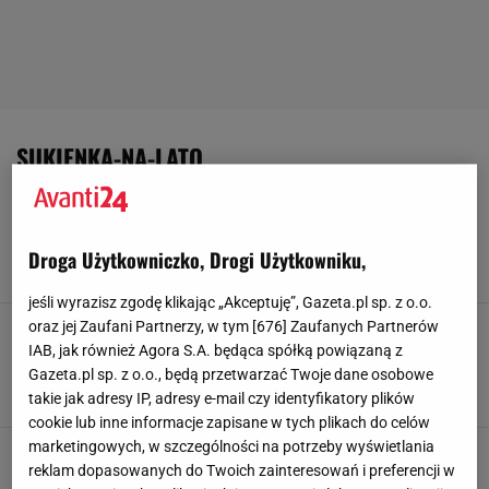
SUKIENKA-NA-LATO
Elegancja i lekkość satyny. Te sukienki są
niezwykle kobiece! Przeglądamy letnie hity z
wyprzedaży w Reserved
Droga Użytkowniczko, Drogi Użytkowniku,
21 CZERWCA 2024, 17:51
Sara Mackiewicz,
jeśli wyrazisz zgodę klikając „Akceptuję”, Gazeta.pl sp. z o.o.
Niezwykle kobiece sukienki na lato w których
oraz jej Zaufani Partnerzy, w tym [
676
] Zaufanych Partnerów
się zakochasz! Te piękności w letnich barwach
IAB, jak również Agora S.A. będąca spółką powiązaną z
to must-have sezonu [przegląd]
Gazeta.pl sp. z o.o., będą przetwarzać Twoje dane osobowe
takie jak adresy IP, adresy e-mail czy identyfikatory plików
14 CZERWCA 2024, 12:20
Sara Mackiewicz,
cookie lub inne informacje zapisane w tych plikach do celów
marketingowych, w szczególności na potrzeby wyświetlania
Sukienki na lato z wyprzedaży. Piękne wzory i
reklam dopasowanych do Twoich zainteresowań i preferencji w
kroje sprzyjające sylwetce - włożysz je nawet