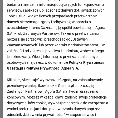
badania i mierzenia informacji dotyczących funkcjonowania
serwisów i aplikacji lub łączone z danymi dot. świadczonych
CCC przeceniło sandałki Gino Rossi o prawie 100
zł
Tobie usług. W określonych przypadkach przetwarzanie
danych nie wymaga zgody i odbywa się w oparciu o
uzasadniony interes Gazeta.pl, jej spółki powiązanej – Agora
Wróciła do prowadzenia samochodu po 12-
S.A. – lub Zaufanych Partnerów. Takiemu przetwarzaniu
letniej przerwie. Mówi, co pomogło jej
możesz się sprzeciwić, przechodząc do „Ustawień
przełamać strach
Zaawansowanych” lub przez kontakt z administratorem – w
MATERIAŁ PROMOCYJNY
zależności od zakresu sprzeciwu i podmiotu, wobec którego
jest kierowany. Więcej informacji o przetwarzaniu danych
Zamieniam ciężki podkład na ten krem BB. SPF
osobowych znajdziesz w dokumencie
Polityka Prywatności
50 i cera jak po filtrze
Gazeta.pl
i
Polityka Prywatności Agora S.A.
Klikając „Akceptuję” wyrażasz też zgodę na zainstalowanie i
Najpiękniejsze paznokcie na jesień 2026. Te
będą królować w salonach
przechowywanie plików cookie Gazeta.pl sp. z o.o., jej
Zaufanych Partnerów i Agora S.A. na Twoim urządzeniu
końcowym. Możesz w każdej chwili zmienić swoje preferencje
dotyczące plików cookie, wywołując narzędzie do zarządzania
twoimi preferencjami dot. przetwarzania danych poprzez
odnośnik „Ustawienia prywatności ” w stopce serwisu i