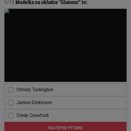
1/12
Modelka na okładce "Glamour" to:
Christy Turlington
Janice Dickinson
Cindy Crawford
NASTĘPNE PYTANIE