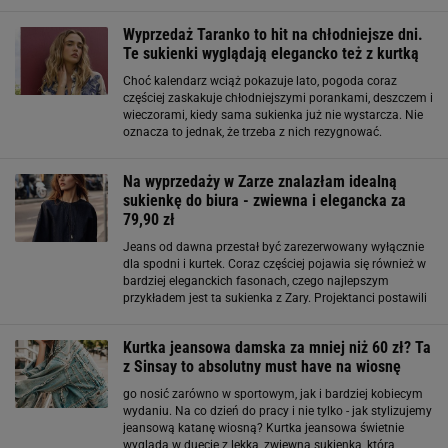
sukienka w odcieniu kremu wygląda niezwykle
elegancko. Trudno uwierzyć
Wyprzedaż Taranko to hit na chłodniejsze dni.
Te sukienki wyglądają elegancko też z kurtką
Choć kalendarz wciąż pokazuje lato, pogoda coraz
częściej zaskakuje chłodniejszymi porankami, deszczem i
wieczorami, kiedy sama sukienka już nie wystarcza. Nie
oznacza to jednak, że trzeba z nich rezygnować.
Wystarczy dobrać lekką jeansową kurtkę lub elegancki
żakiet, aby ulubiona kreacja zyskała
Na wyprzedaży w Zarze znalazłam idealną
sukienkę do biura - zwiewna i elegancka za
79,90 zł
Jeans od dawna przestał być zarezerwowany wyłącznie
dla spodni i kurtek. Coraz częściej pojawia się również w
bardziej eleganckich fasonach, czego najlepszym
przykładem jest ta sukienka z Zary. Projektanci postawili
na prosty, koszulowy krój z kołnierzykiem oraz paskiem
podkreślającym talię. Dzięki
Kurtka jeansowa damska za mniej niż 60 zł? Ta
z Sinsay to absolutny must have na wiosnę
go nosić zarówno w sportowym, jak i bardziej kobiecym
wydaniu. Na co dzień do pracy i nie tylko - jak stylizujemy
jeansową katanę wiosną? Kurtka jeansowa świetnie
wygląda w duecie z lekką, zwiewną sukienką, która