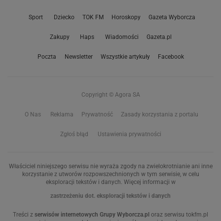
Sport
Dziecko
TOK FM
Horoskopy
Gazeta Wyborcza
Zakupy
Haps
Wiadomości
Gazeta.pl
Poczta
Newsletter
Wszystkie artykuły
Facebook
Copyright © Agora SA
O Nas
Reklama
Prywatność
Zasady korzystania z portalu
Zgłoś błąd
Ustawienia prywatności
Właściciel niniejszego serwisu nie wyraża zgody na zwielokrotnianie ani inne
korzystanie z utworów rozpowszechnionych w tym serwisie, w celu
eksploracji tekstów i danych. Więcej informacji w
zastrzeżeniu dot. eksploracji tekstów i danych
Treści z
serwisów internetowych Grupy Wyborcza.pl
oraz serwisu tokfm.pl